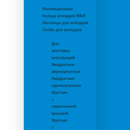
Колодцы
Инспекционные
Кольца колодцев ЖБИ
Лестницы для колодцев
Скобы для колодцев
Трапы
Для
мостовых
конструкций
Квадратные
двухкорпусные
Квадратные
однокорпусные
Круглые
с
герметичной
крышкой
Круглые
с