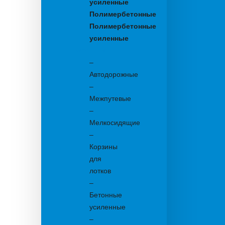
усиленные
Полимербетонные
Полимербетонные
усиленные
Бетонные:
–
Автодорожные
–
Межпутевые
–
Мелкосидящие
–
Корзины
для
лотков
–
Бетонные
усиленные
–