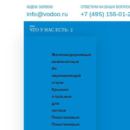
ЖДЕМ ЗАЯВОК:
ОТВЕТИМ НА ВАШИ ВОПРО
info@vodoo.ru
+7 (495) 155-01-
ЧТО У НАС ЕСТЬ:
Водоотводные
лотки
Железнодорожные
композитные
Из
нержавеющей
стали
Крышки
стальные
для
лотков
Пластиковые
Пластиковые