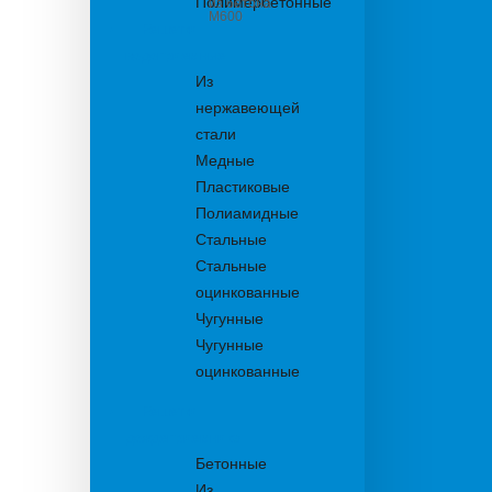
Полимербетонные
из бетона
М600
Решетки
водоприемные
Из
нержавеющей
стали
Медные
Пластиковые
Полиамидные
Стальные
Стальные
оцинкованные
Чугунные
Чугунные
оцинкованные
Решетки
дождеприемника
Бетонные
Из