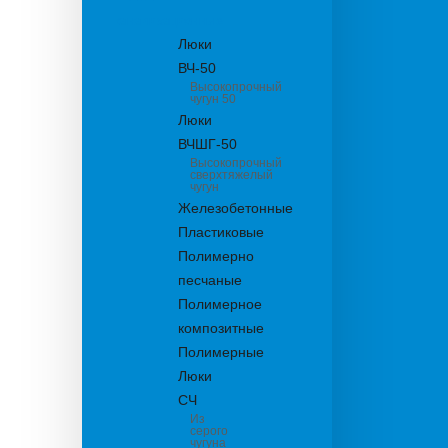
канализационные
Люки
ВЧ-50
Высокопрочный
чугун 50
Люки
ВЧШГ-50
Высокопрочный
сверхтяжелый
чугун
Железобетонные
Пластиковые
Полимерно
песчаные
Полимерное
композитные
Полимерные
Люки
СЧ
Из
серого
чугуна