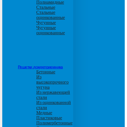
Полиамидные
Стальные
Стальные
оцинкованные
Чугунные
Чугунные
оцинкованные
Решетки дождеприемника
Бетонные
Из
высокопрочного
чугуна
Из нержавеющей
стали
Из оцинкованной
стали
Медные
Пластиковые
Полимербетонные