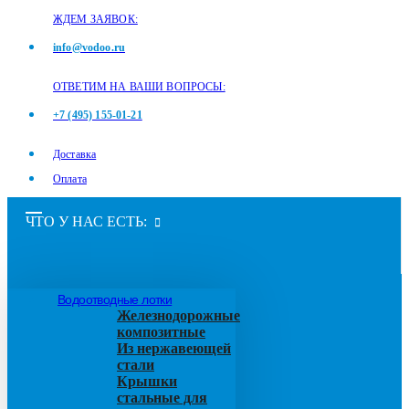
ЖДЕМ ЗАЯВОК:
info@vodoo.ru
ОТВЕТИМ НА ВАШИ ВОПРОСЫ:
+7 (495) 155-01-21
Доставка
Оплата
ЧТО У НАС ЕСТЬ:
Водоотводные лотки
Железнодорожные
композитные
Из нержавеющей
стали
Крышки
стальные для