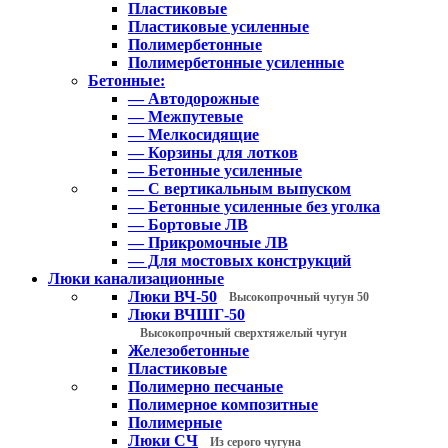
Пластиковые
Пластиковые усиленные
Полимербетонные
Полимербетонные усиленные
Бетонные:
— Автодорожные
— Межпутевые
— Мелкосидящие
— Корзины для лотков
— Бетонные усиленные
— С вертикальным выпуском
— Бетонные усиленные без уголка
— Бортовые ЛВ
— Прикромочные ЛВ
— Для мостовых конструкций
Люки канализационные
Люки ВЧ-50
Высокопрочный чугун 50
Люки ВЧШГ-50
Высокопрочный сверхтяжелый чугун
Железобетонные
Пластиковые
Полимерно песчаные
Полимерное композитные
Полимерные
Люки СЧ
Из серого чугуна