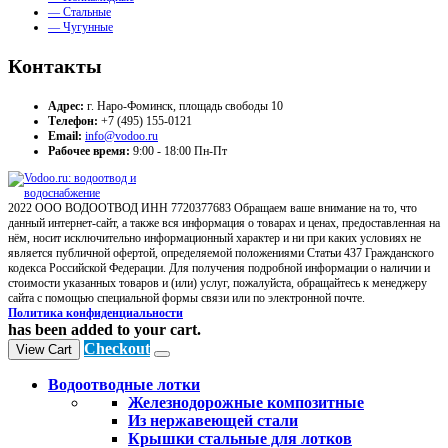
— Стальные
— Чугунные
Контакты
Адрес:
г. Наро-Фоминск, площадь свободы 10
Телефон:
+7 (495) 155-0121
Email:
info@vodoo.ru
Рабочее время:
9:00 - 18:00 Пн-Пт
2022 ООО ВОДООТВОД ИНН 7720377683 Обращаем ваше внимание на то, что
данный интернет-сайт, а также вся информация о товарах и ценах, предоставленная на
нём, носит исключительно информационный характер и ни при каких условиях не
является публичной офертой, определяемой положениями Статьи 437 Гражданского
кодекса Российской Федерации. Для получения подробной информации о наличии и
стоимости указанных товаров и (или) услуг, пожалуйста, обращайтесь к менеджеру
сайта с помощью специальной формы связи или по электронной почте.
Политика конфиденциальности
has been added to your cart.
Checkout
View Cart
Водоотводные лотки
Железнодорожные композитные
Из нержавеющей стали
Крышки стальные для лотков