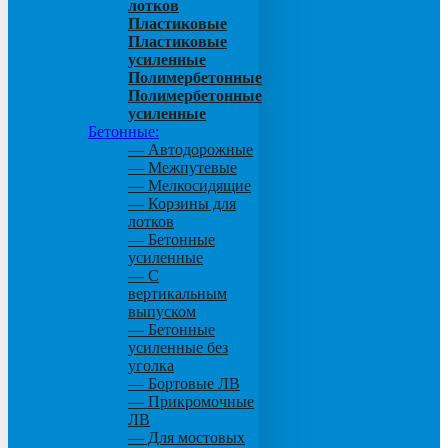
лотков
Пластиковые
Пластиковые
усиленные
Полимербетонные
Полимербетонные
усиленные
Бетонные:
— Автодорожные
— Межпутевые
— Мелкосидящие
— Корзины для
лотков
— Бетонные
усиленные
— С
вертикальным
выпуском
— Бетонные
усиленные без
уголка
— Бортовые ЛВ
— Прикромочные
ЛВ
— Для мостовых