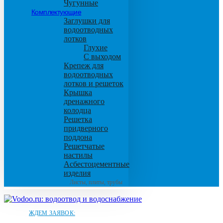
Чугунные
Комплектующие
Заглушки для
водоотводных
лотков
Глухие
С выходом
Крепеж для
водоотводных
лотков и решеток
Крышка
дренажного
колодца
Решетка
придверного
поддона
Решетчатые
настилы
Асбестоцементные
изделия
Листы, плиты, трубы
ЖДЕМ ЗАЯВОК: