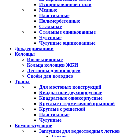
Из оцинкованной стали
Медные
Пластиковые
Полимербетонные
Стальные
Стальные оцинкованные
Чугунные
Чугунные оцинкованные
Дождеприемники
Колодцы
Инспекционные
Кольца колодцев ЖБИ
Лестницы для колодцев
Скобы для колодцев
Трапы
Для мостовых конструкций
Квадратные двухкорпусные
Квадратные однокорпусные
Круглые с герметичной крышкой
Круглые с решеткой
Пластиковые
Чугунные
Комплектующие
Заглушки для водоотводных лотков
Глухие