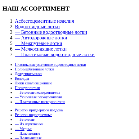
НАШ АССОРТИМЕНТ
Асбестоцементные изделия
Водоотводные лотки
— Бетонные водоотводные лотки
— Автодорожные лотки
— Межпутевые лотки
— Мелкосидящие лотки
— Пластиковые водоотводные лотки
Пластиковые усиленные водоотводные лотки
Полимербетонные лотки
Дождеприемники
Колодцы
Люки канализационные
Пескоуловители
— Бетонные пескоуловители
— Усиленные пескоуловители
— Пластиковые пескоуловители
Решетки придверного поддона
Решетки водоприемные
— Бетонные
— Из нержавейки
— Медные
— Пластиковые
— Полиамидные