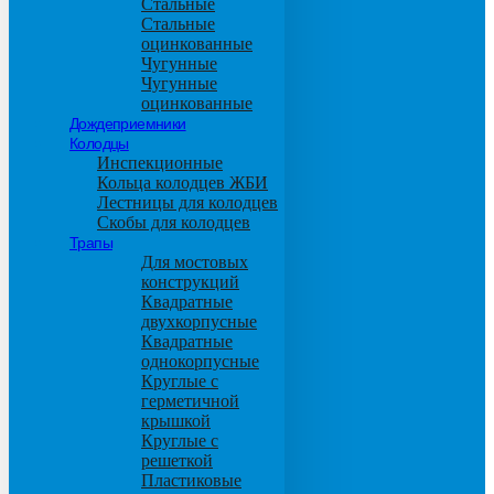
Стальные
Стальные
оцинкованные
Чугунные
Чугунные
оцинкованные
Дождеприемники
Колодцы
Инспекционные
Кольца колодцев ЖБИ
Лестницы для колодцев
Скобы для колодцев
Трапы
Для мостовых
конструкций
Квадратные
двухкорпусные
Квадратные
однокорпусные
Круглые с
герметичной
крышкой
Круглые с
решеткой
Пластиковые