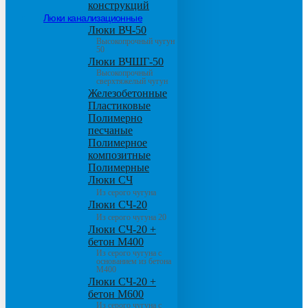
конструкций
Люки канализационные
Люки ВЧ-50
Высокопрочный чугун
50
Люки ВЧШГ-50
Высокопрочный
сверхтяжелый чугун
Железобетонные
Пластиковые
Полимерно
песчаные
Полимерное
композитные
Полимерные
Люки СЧ
Из серого чугуна
Люки СЧ-20
Из серого чугуна 20
Люки СЧ-20 +
бетон М400
Из серого чугуна с
основанием из бетона
М400
Люки СЧ-20 +
бетон М600
Из серого чугуна с