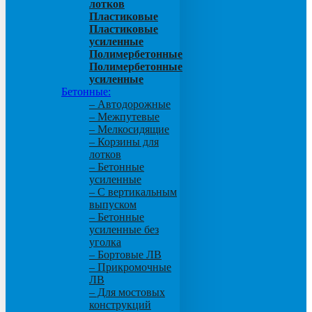
лотков
Пластиковые
Пластиковые
усиленные
Полимербетонные
Полимербетонные
усиленные
Бетонные:
– Автодорожные
– Межпутевые
– Мелкосидящие
– Корзины для
лотков
– Бетонные
усиленные
– С вертикальным
выпуском
– Бетонные
усиленные без
уголка
– Бортовые ЛВ
– Прикромочные
ЛВ
– Для мостовых
конструкций