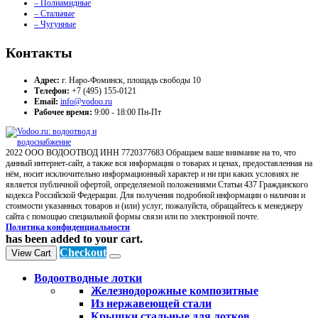
– Полиамидные
– Стальные
– Чугунные
Контакты
Адрес:
г. Наро-Фоминск, площадь свободы 10
Телефон:
+7 (495) 155-0121
Email:
info@vodoo.ru
Рабочее время:
9:00 - 18:00 Пн-Пт
2022 ООО ВОДООТВОД ИНН 7720377683 Обращаем ваше внимание на то, что
данный интернет-сайт, а также вся информация о товарах и ценах, предоставленная на
нём, носит исключительно информационный характер и ни при каких условиях не
является публичной офертой, определяемой положениями Статьи 437 Гражданского
кодекса Российской Федерации. Для получения подробной информации о наличии и
стоимости указанных товаров и (или) услуг, пожалуйста, обращайтесь к менеджеру
сайта с помощью специальной формы связи или по электронной почте.
Политика конфиденциальности
has been added to your cart.
Checkout
View Cart
Водоотводные лотки
Железнодорожные композитные
Из нержавеющей стали
Крышки стальные для лотков