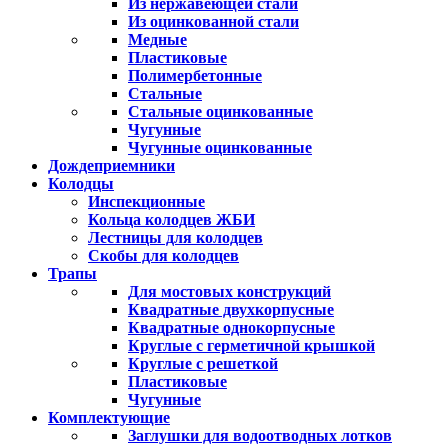
Из нержавеющей стали
Из оцинкованной стали
Медные
Пластиковые
Полимербетонные
Стальные
Стальные оцинкованные
Чугунные
Чугунные оцинкованные
Дождеприемники
Колодцы
Инспекционные
Кольца колодцев ЖБИ
Лестницы для колодцев
Скобы для колодцев
Трапы
Для мостовых конструкций
Квадратные двухкорпусные
Квадратные однокорпусные
Круглые с герметичной крышкой
Круглые с решеткой
Пластиковые
Чугунные
Комплектующие
Заглушки для водоотводных лотков