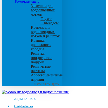
Комплектующие
Заглушки для
водоотводных
лотков
Глухие
С выходом
Крепеж для
водоотводных
лотков и решеток
Крышка
дренажного
колодца
Решетка
придверного
поддона
Решетчатые
настилы
Асбестоцементные
изделия
Листы, плиты, трубы
ЖДЕМ ЗАЯВОК:
info@vodoo.ru