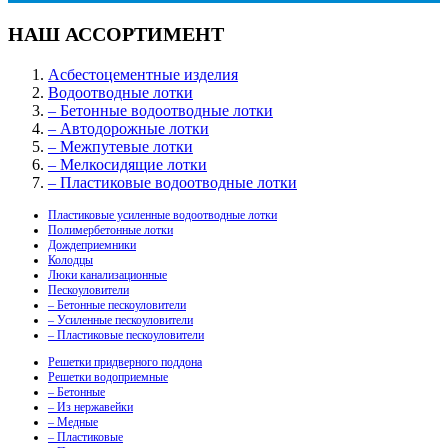
НАШ АССОРТИМЕНТ
Асбестоцементные изделия
Водоотводные лотки
– Бетонные водоотводные лотки
– Автодорожные лотки
– Межпутевые лотки
– Мелкосидящие лотки
– Пластиковые водоотводные лотки
Пластиковые усиленные водоотводные лотки
Полимербетонные лотки
Дождеприемники
Колодцы
Люки канализационные
Пескоуловители
– Бетонные пескоуловители
– Усиленные пескоуловители
– Пластиковые пескоуловители
Решетки придверного поддона
Решетки водоприемные
– Бетонные
– Из нержавейки
– Медные
– Пластиковые