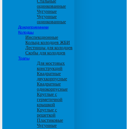
Стальные
оцинкованные
Чугунные
Чугунные
оцинкованные
Дождеприемники
Колодцы
Инспекционные
Кольца колодцев ЖБИ
Лестницы для колодцев
Скобы для колодцев
Трапы
Для мостовых
конструкций
Квадратные
двухкорпусные
Квадратные
однокорпусные
Круглые с
герметичной
крышкой
Круглые с
решеткой
Пластиковые
Чугунные