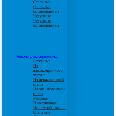
Стальные
Стальные
оцинкованные
Чугунные
Чугунные
оцинкованные
Решетки дождеприемника
Бетонные
Из
высокопрочного
чугуна
Из нержавеющей
стали
Из оцинкованной
стали
Медные
Пластиковые
Полимербетонные
Стальные