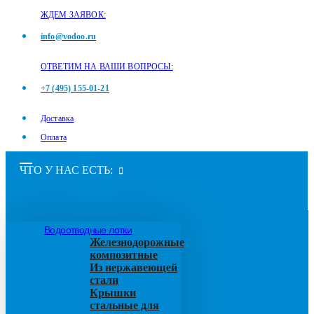
ЖДЕМ ЗАЯВОК:
info@vodoo.ru
ОТВЕТИМ НА ВАШИ ВОПРОСЫ:
+7 (495) 155-01-21
Доставка
Оплата
ЧТО У НАС ЕСТЬ:
Водоотводные лотки
Железнодорожные
композитные
Из нержавеющей
стали
Крышки
стальные для