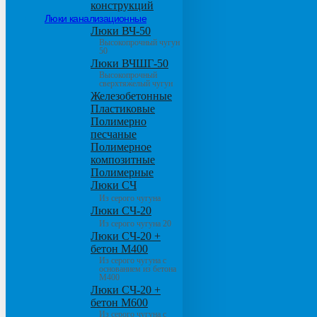
конструкций
Люки канализационные
Люки ВЧ-50
Высокопрочный чугун
50
Люки ВЧШГ-50
Высокопрочный
сверхтяжелый чугун
Железобетонные
Пластиковые
Полимерно
песчаные
Полимерное
композитные
Полимерные
Люки СЧ
Из серого чугуна
Люки СЧ-20
Из серого чугуна 20
Люки СЧ-20 +
бетон М400
Из серого чугуна с
основанием из бетона
М400
Люки СЧ-20 +
бетон М600
Из серого чугуна с