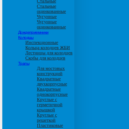
Стальные
Стальные
оцинкованные
Чугунные
Чугунные
оцинкованные
Дождеприемники
Колодцы
Инспекционные
Кольца колодцев ЖБИ
Лестницы для колодцев
Скобы для колодцев
Трапы
Для мостовых
конструкций
Квадратные
двухкорпусные
Квадратные
однокорпусные
Круглые с
герметичной
крышкой
Круглые с
решеткой
Пластиковые