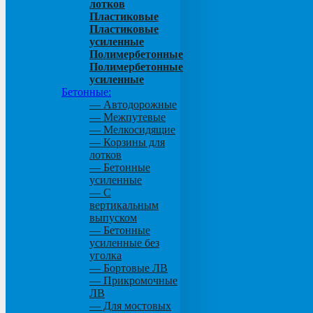
лотков
Пластиковые
Пластиковые
усиленные
Полимербетонные
Полимербетонные
усиленные
Бетонные:
— Автодорожные
— Межпутевые
— Мелкосидящие
— Корзины для
лотков
— Бетонные
усиленные
— С
вертикальным
выпуском
— Бетонные
усиленные без
уголка
— Бортовые ЛВ
— Прикромочные
ЛВ
— Для мостовых