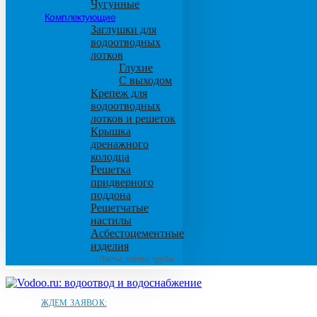
Чугунные
Комплектующие
Заглушки для
водоотводных
лотков
Глухие
С выходом
Крепеж для
водоотводных
лотков и решеток
Крышка
дренажного
колодца
Решетка
придверного
поддона
Решетчатые
настилы
Асбестоцементные
изделия
Листы, плиты, трубы
ЖДЕМ ЗАЯВОК: