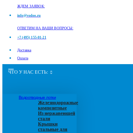
ЖДЕМ ЗАЯВОК:
info@vodoo.ru
ОТВЕТИМ НА ВАШИ ВОПРОСЫ:
+7 (495) 155-01-21
Доставка
Оплата
ЧТО У НАС ЕСТЬ:
Водоотводные лотки
Железнодорожные
композитные
Из нержавеющей
стали
Крышки
стальные для