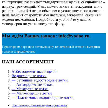
конструкции различают
стандартные
изделия,
секционные
–
из двух-трех секций. У нас можно заказать пескоуловители с
решеткой или без нее, в обычном и усиленном исполнении –
цена зависит от допустимой нагрузки, габаритов, сечения и
модели песколовки. Подробности уточняйте у наших
менеджеров по указанному телефону.
Мы ждём Ваших заявок: info@vodoo.ru
Гарантируем хорошую оптовую цену, качественный сервис и выгодные
условия сотрудничества
НАШ АССОРТИМЕНТ
Асбестоцементные изделия
Водоотводные лотки
— Бетонные водоотводные лотки
— Автодорожные лотки
— Межпутевые лотки
— Мелкосидящие лотки
— Пластиковые водоотводные лотки
Пластиковые усиленные водоотводные лотки