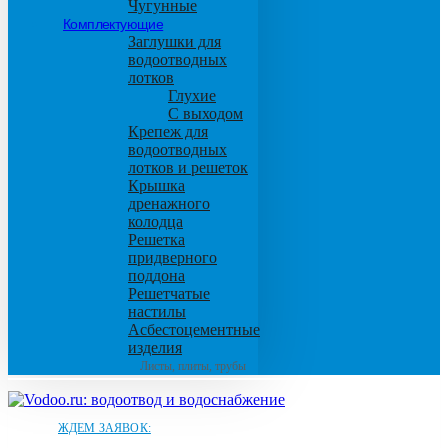
Чугунные
Комплектующие
Заглушки для
водоотводных
лотков
Глухие
С выходом
Крепеж для
водоотводных
лотков и решеток
Крышка
дренажного
колодца
Решетка
придверного
поддона
Решетчатые
настилы
Асбестоцементные
изделия
Листы, плиты, трубы
ЖДЕМ ЗАЯВОК: