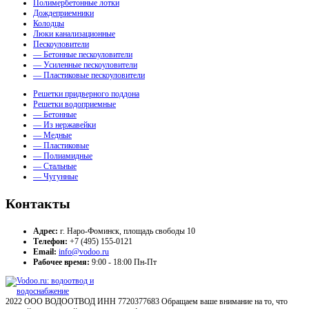
Полимербетонные лотки
Дождеприемники
Колодцы
Люки канализационные
Пескоуловители
— Бетонные пескоуловители
— Усиленные пескоуловители
— Пластиковые пескоуловители
Решетки придверного поддона
Решетки водоприемные
— Бетонные
— Из нержавейки
— Медные
— Пластиковые
— Полиамидные
— Стальные
— Чугунные
Контакты
Адрес:
г. Наро-Фоминск, площадь свободы 10
Телефон:
+7 (495) 155-0121
Email:
info@vodoo.ru
Рабочее время:
9:00 - 18:00 Пн-Пт
2022 ООО ВОДООТВОД ИНН 7720377683 Обращаем ваше внимание на то, что