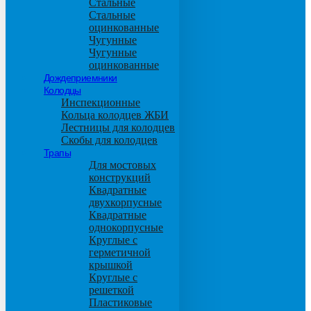
Стальные
Стальные
оцинкованные
Чугунные
Чугунные
оцинкованные
Дождеприемники
Колодцы
Инспекционные
Кольца колодцев ЖБИ
Лестницы для колодцев
Скобы для колодцев
Трапы
Для мостовых
конструкций
Квадратные
двухкорпусные
Квадратные
однокорпусные
Круглые с
герметичной
крышкой
Круглые с
решеткой
Пластиковые