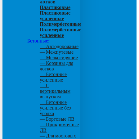
лотков
Пластиковые
Пластиковые
усиленные
Полимербетонные
Полимербетонные
усиленные
Бетонные:
— Автодорожные
— Межпутевые
— Мелкосидящие
— Корзины для
лотков
— Бетонные
усиленные
— С
вертикальным
выпуском
— Бетонные
усиленные без
уголка
— Бортовые ЛВ
— Прикромочные
ЛВ
— Для мостовых