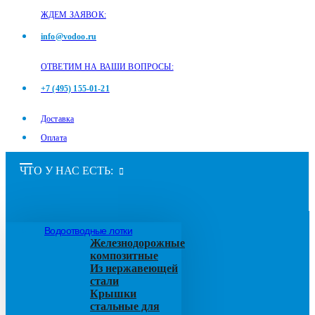
ЖДЕМ ЗАЯВОК:
info@vodoo.ru
ОТВЕТИМ НА ВАШИ ВОПРОСЫ:
+7 (495) 155-01-21
Доставка
Оплата
ЧТО У НАС ЕСТЬ:
Водоотводные лотки
Железнодорожные
композитные
Из нержавеющей
стали
Крышки
стальные для