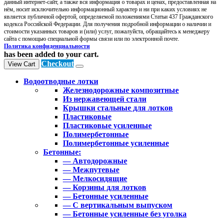
данный интернет-сайт, а также вся информация о товарах и ценах, предоставленная на
нём, носит исключительно информационный характер и ни при каких условиях не
является публичной офертой, определяемой положениями Статьи 437 Гражданского
кодекса Российской Федерации. Для получения подробной информации о наличии и
стоимости указанных товаров и (или) услуг, пожалуйста, обращайтесь к менеджеру
сайта с помощью специальной формы связи или по электронной почте.
Политика конфиденциальности
has been added to your cart.
Checkout
View Cart
Водоотводные лотки
Железнодорожные композитные
Из нержавеющей стали
Крышки стальные для лотков
Пластиковые
Пластиковые усиленные
Полимербетонные
Полимербетонные усиленные
Бетонные:
— Автодорожные
— Межпутевые
— Мелкосидящие
— Корзины для лотков
— Бетонные усиленные
— С вертикальным выпуском
— Бетонные усиленные без уголка