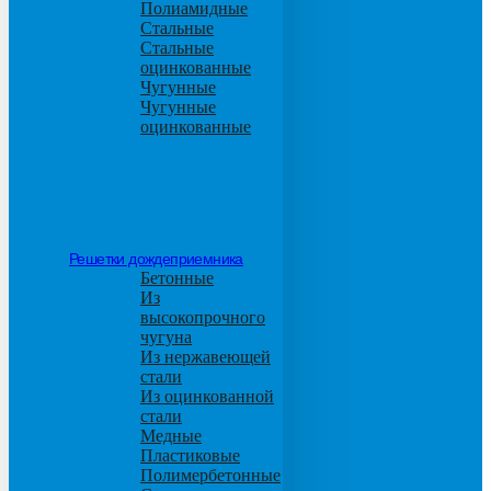
Полиамидные
Стальные
Стальные
оцинкованные
Чугунные
Чугунные
оцинкованные
Решетки дождеприемника
Бетонные
Из
высокопрочного
чугуна
Из нержавеющей
стали
Из оцинкованной
стали
Медные
Пластиковые
Полимербетонные