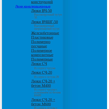
конструкций
Люки канализационные
Люки ВЧ-50
Высокопрочный чугун
50
Люки ВЧШГ-50
Высокопрочный
сверхтяжелый чугун
Железобетонные
Пластиковые
Полимерно
песчаные
Полимерное
композитные
Полимерные
Люки СЧ
Из серого чугуна
Люки СЧ-20
Из серого чугуна 20
Люки СЧ-20 +
бетон М400
Из серого чугуна с
основанием из бетона
М400
Люки СЧ-20 +
бетон М600
Из серого чугуна с