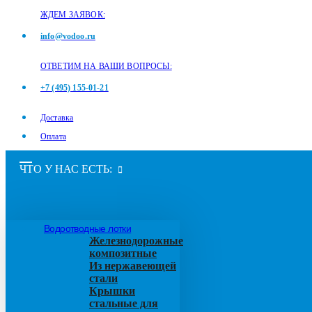
ЖДЕМ ЗАЯВОК:
info@vodoo.ru
ОТВЕТИМ НА ВАШИ ВОПРОСЫ:
+7 (495) 155-01-21
Доставка
Оплата
ЧТО У НАС ЕСТЬ:
Водоотводные лотки
Железнодорожные
композитные
Из нержавеющей
стали
Крышки
стальные для