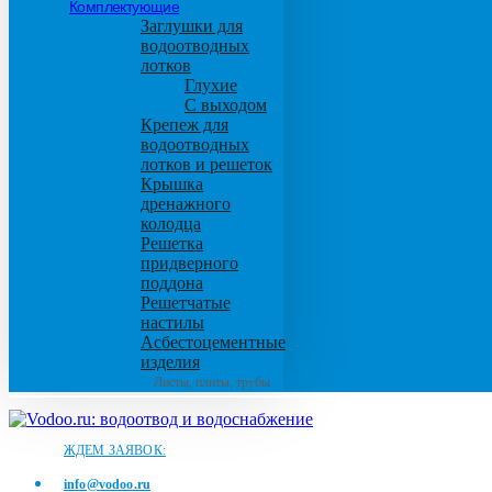
Комплектующие
Заглушки для
водоотводных
лотков
Глухие
С выходом
Крепеж для
водоотводных
лотков и решеток
Крышка
дренажного
колодца
Решетка
придверного
поддона
Решетчатые
настилы
Асбестоцементные
изделия
Листы, плиты, трубы
ЖДЕМ ЗАЯВОК:
info@vodoo.ru