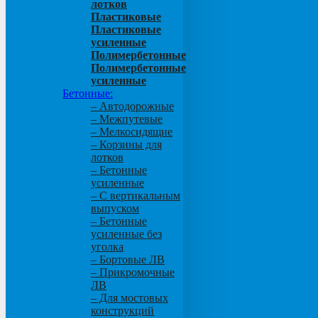
лотков
Пластиковые
Пластиковые
усиленные
Полимербетонные
Полимербетонные
усиленные
Бетонные:
– Автодорожные
– Межпутевые
– Мелкосидящие
– Корзины для
лотков
– Бетонные
усиленные
– С вертикальным
выпуском
– Бетонные
усиленные без
уголка
– Бортовые ЛВ
– Прикромочные
ЛВ
– Для мостовых
конструкций