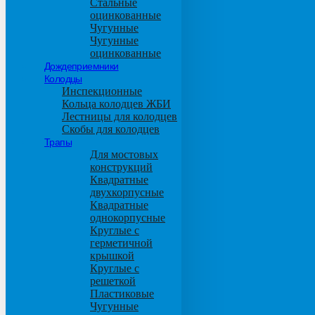
Стальные
оцинкованные
Чугунные
Чугунные
оцинкованные
Дождеприемники
Колодцы
Инспекционные
Кольца колодцев ЖБИ
Лестницы для колодцев
Скобы для колодцев
Трапы
Для мостовых
конструкций
Квадратные
двухкорпусные
Квадратные
однокорпусные
Круглые с
герметичной
крышкой
Круглые с
решеткой
Пластиковые
Чугунные