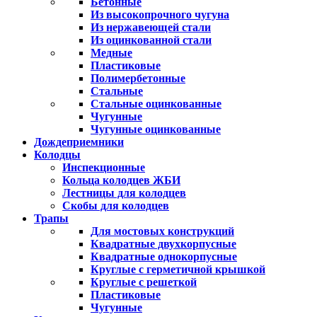
Бетонные
Из высокопрочного чугуна
Из нержавеющей стали
Из оцинкованной стали
Медные
Пластиковые
Полимербетонные
Стальные
Стальные оцинкованные
Чугунные
Чугунные оцинкованные
Дождеприемники
Колодцы
Инспекционные
Кольца колодцев ЖБИ
Лестницы для колодцев
Скобы для колодцев
Трапы
Для мостовых конструкций
Квадратные двухкорпусные
Квадратные однокорпусные
Круглые с герметичной крышкой
Круглые с решеткой
Пластиковые
Чугунные