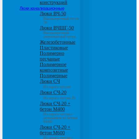
конструкций
Люки канализационные
Люки ВЧ-50
Высокопрочный чугун
50
Люки ВЧШГ-50
Высокопрочный
сверхтяжелый чугун
Железобетонные
Пластиковые
Полимерно
песчаные
Полимерное
композитные
Полимерные
Люки СЧ
Из серого чугуна
Люки СЧ-20
Из серого чугуна 20
Люки СЧ-20 +
бетон М400
Из серого чугуна с
основанием из бетона
М400
Люки СЧ-20 +
бетон М600
Из серого чугуна с