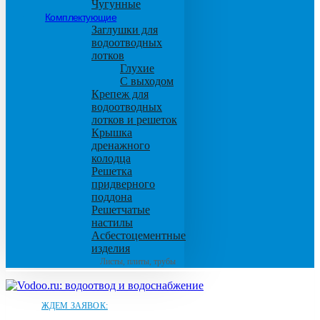
Чугунные
Комплектующие
Заглушки для
водоотводных
лотков
Глухие
С выходом
Крепеж для
водоотводных
лотков и решеток
Крышка
дренажного
колодца
Решетка
придверного
поддона
Решетчатые
настилы
Асбестоцементные
изделия
Листы, плиты, трубы
ЖДЕМ ЗАЯВОК: