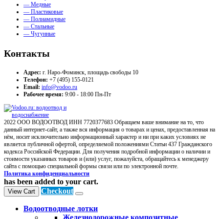
— Медные
— Пластиковые
— Полиамидные
— Стальные
— Чугунные
Контакты
Адрес:
г. Наро-Фоминск, площадь свободы 10
Телефон:
+7 (495) 155-0121
Email:
info@vodoo.ru
Рабочее время:
9:00 - 18:00 Пн-Пт
2022 ООО ВОДООТВОД ИНН 7720377683 Обращаем ваше внимание на то, что
данный интернет-сайт, а также вся информация о товарах и ценах, предоставленная на
нём, носит исключительно информационный характер и ни при каких условиях не
является публичной офертой, определяемой положениями Статьи 437 Гражданского
кодекса Российской Федерации. Для получения подробной информации о наличии и
стоимости указанных товаров и (или) услуг, пожалуйста, обращайтесь к менеджеру
сайта с помощью специальной формы связи или по электронной почте.
Политика конфиденциальности
has been added to your cart.
Checkout
View Cart
Водоотводные лотки
Железнодорожные композитные