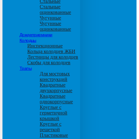
Стальные
Стальные
оцинкованные
Чугунные
Чугунные
оцинкованные
Дождеприемники
Колодцы
Инспекционные
Кольца колодцев ЖБИ
Лестницы для колодцев
Скобы для колодцев
Трапы
Для мостовых
конструкций
Квадратные
двухкорпусные
Квадратные
однокорпусные
Круглые с
герметичной
крышкой
Круглые с
решеткой
Пластиковые