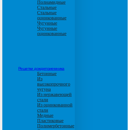
Полиамидные
Стальные
Стальные
оцинкованные
Чугунные
Чугунные
оцинкованные
Решетки дождеприемника
Бетонные
Из
высокопрочного
чугуна
Из нержавеющей
стали
Из оцинкованной
стали
Медные
Пластиковые
Полимербетонные