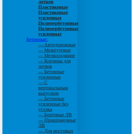
лотков
Пластиковые
Пластиковые
усиленные
Полимербетонные
Полимербетонные
усиленные
Бетонные:
— Автодорожные
— Межпутевые
— Мелкосидящие
— Корзины для
лотков
— Бетонные
усиленные
— С
вертикальным
выпуском
— Бетонные
усиленные без
уголка
— Бортовые ЛВ
— Прикромочные
ЛВ
— Для мостовых