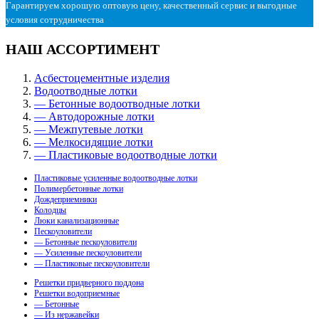
Гарантируем хорошую оптовую цену, качественный сервис и выгодные
условия сотрудничества
НАШ АССОРТИМЕНТ
Асбестоцементные изделия
Водоотводные лотки
— Бетонные водоотводные лотки
— Автодорожные лотки
— Межпутевые лотки
— Мелкосидящие лотки
— Пластиковые водоотводные лотки
Пластиковые усиленные водоотводные лотки
Полимербетонные лотки
Дождеприемники
Колодцы
Люки канализационные
Пескоуловители
— Бетонные пескоуловители
— Усиленные пескоуловители
— Пластиковые пескоуловители
Решетки придверного поддона
Решетки водоприемные
— Бетонные
— Из нержавейки