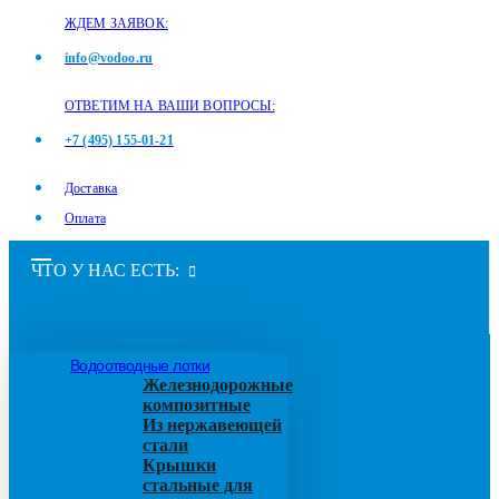
ЖДЕМ ЗАЯВОК:
info@vodoo.ru
ОТВЕТИМ НА ВАШИ ВОПРОСЫ:
+7 (495) 155-01-21
Доставка
Оплата
ЧТО У НАС ЕСТЬ:
Водоотводные лотки
Железнодорожные
композитные
Из нержавеющей
стали
Крышки
стальные для