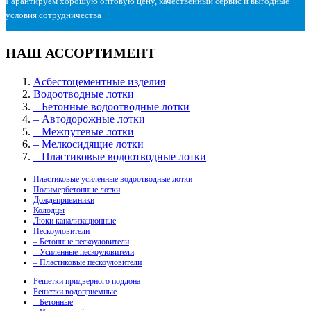
Гарантируем хорошую оптовую цену, качественный сервис и выгодные
условия сотрудничества
НАШ АССОРТИМЕНТ
Асбестоцементные изделия
Водоотводные лотки
– Бетонные водоотводные лотки
– Автодорожные лотки
– Межпутевые лотки
– Мелкосидящие лотки
– Пластиковые водоотводные лотки
Пластиковые усиленные водоотводные лотки
Полимербетонные лотки
Дождеприемники
Колодцы
Люки канализационные
Пескоуловители
– Бетонные пескоуловители
– Усиленные пескоуловители
– Пластиковые пескоуловители
Решетки придверного поддона
Решетки водоприемные
– Бетонные