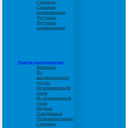
Стальные
Стальные
оцинкованные
Чугунные
Чугунные
оцинкованные
Решетки дождеприемника
Бетонные
Из
высокопрочного
чугуна
Из нержавеющей
стали
Из оцинкованной
стали
Медные
Пластиковые
Полимербетонные
Стальные