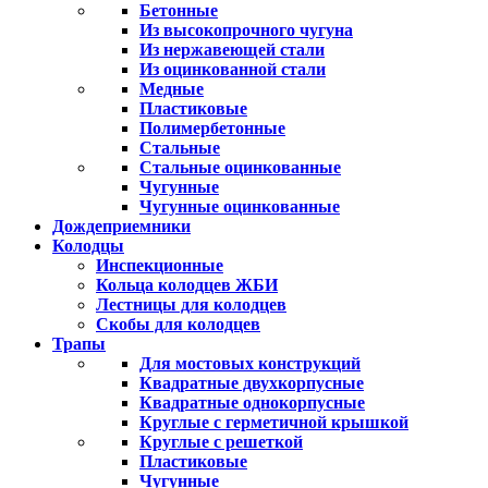
Бетонные
Из высокопрочного чугуна
Из нержавеющей стали
Из оцинкованной стали
Медные
Пластиковые
Полимербетонные
Стальные
Стальные оцинкованные
Чугунные
Чугунные оцинкованные
Дождеприемники
Колодцы
Инспекционные
Кольца колодцев ЖБИ
Лестницы для колодцев
Скобы для колодцев
Трапы
Для мостовых конструкций
Квадратные двухкорпусные
Квадратные однокорпусные
Круглые с герметичной крышкой
Круглые с решеткой
Пластиковые
Чугунные