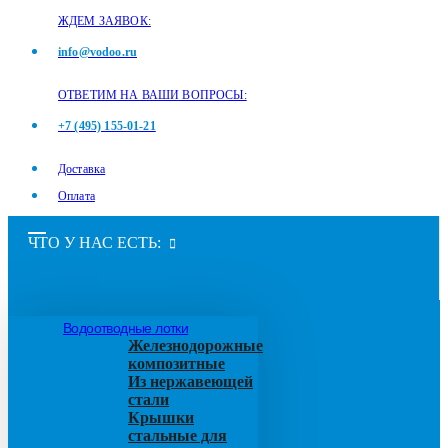
ЖДЕМ ЗАЯВОК:
info@vodoo.ru
ОТВЕТИМ НА ВАШИ ВОПРОСЫ:
+7 (495) 155-01-21
Доставка
Оплата
ЧТО У НАС ЕСТЬ:
Водоотводные лотки
Железнодорожные
композитные
Из нержавеющей
стали
Крышки
стальные для