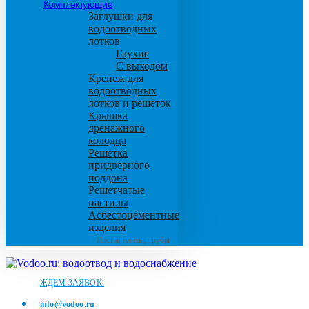
Комплектующие
Заглушки для
водоотводных
лотков
Глухие
С выходом
Крепеж для
водоотводных
лотков и решеток
Крышка
дренажного
колодца
Решетка
придверного
поддона
Решетчатые
настилы
Асбестоцементные
изделия
Листы, плиты, трубы
ЖДЕМ ЗАЯВОК:
info@vodoo.ru