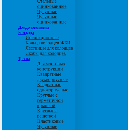
Стальные
оцинкованные
Чугунные
Чугунные
оцинкованные
Дождеприемники
Колодцы
Инспекционные
Кольца колодцев ЖБИ
Лестницы для колодцев
Скобы для колодцев
Трапы
Для мостовых
конструкций
Квадратные
двухкорпусные
Квадратные
однокорпусные
Круглые с
герметичной
крышкой
Круглые с
решеткой
Пластиковые
Чугунные