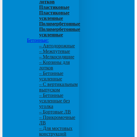
лотков
Пластиковые
Пластиковые
усиленные
Полимербетонные
Полимербетонные
усиленные
Бетонные:
– Автодорожные
– Межпутевые
– Мелкосидящие
– Корзины для
лотков
– Бетонные
усиленные
– С вертикальным
выпуском
– Бетонные
усиленные без
уголка
– Бортовые ЛВ
– Прикромочные
ЛВ
– Для мостовых
конструкций