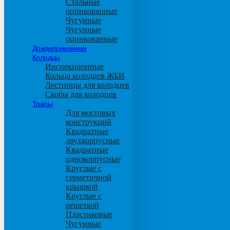
Стальные
оцинкованные
Чугунные
Чугунные
оцинкованные
Дождеприемники
Колодцы
Инспекционные
Кольца колодцев ЖБИ
Лестницы для колодцев
Скобы для колодцев
Трапы
Для мостовых
конструкций
Квадратные
двухкорпусные
Квадратные
однокорпусные
Круглые с
герметичной
крышкой
Круглые с
решеткой
Пластиковые
Чугунные