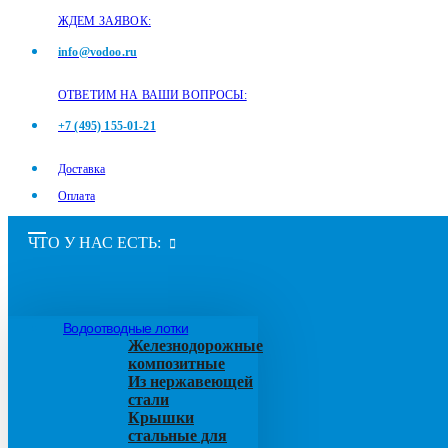
ЖДЕМ ЗАЯВОК:
info@vodoo.ru
ОТВЕТИМ НА ВАШИ ВОПРОСЫ:
+7 (495) 155-01-21
Доставка
Оплата
ЧТО У НАС ЕСТЬ:
Водоотводные лотки
Железнодорожные
композитные
Из нержавеющей
стали
Крышки
стальные для