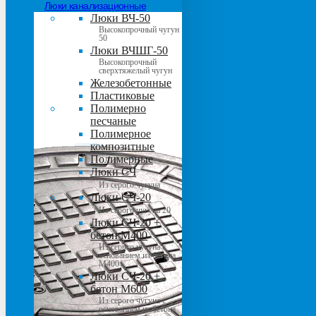
Люки канализационные
Люки ВЧ-50
Высокопрочный чугун
50
Люки ВЧШГ-50
Высокопрочный
сверхтяжелый чугун
Железобетонные
Пластиковые
Полимерно
песчаные
Полимерное
композитные
Полимерные
Люки СЧ
Из серого чугуна
Люки СЧ-20
Из серого чугуна 20
Люки СЧ-20 +
бетон М400
Из серого чугуна с
основанием из бетона
М400
Люки СЧ-20 +
бетон М600
Из серого чугуна с
основанием из бетона