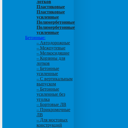
лотков
Пластиковые
Пластиковые
усиленные
Полимербетонные
Полимербетонные
усиленные
Бетонные:
– Автодорожные
– Межпутевые
– Мелкосидящие
– Корзины для
лотков
– Бетонные
усиленные
– С вертикальным
выпуском
– Бетонные
усиленные без
уголка
– Бортовые ЛВ
– Прикромочные
ЛВ
– Для мостовых
конструкций