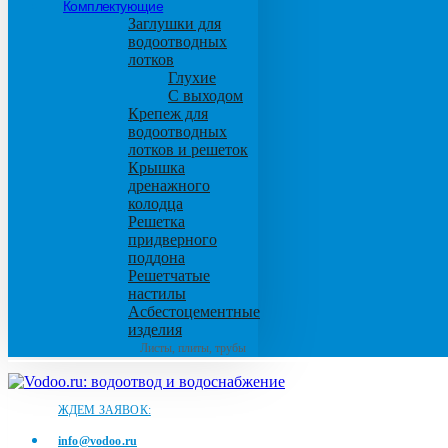
Комплектующие
Заглушки для
водоотводных
лотков
Глухие
С выходом
Крепеж для
водоотводных
лотков и решеток
Крышка
дренажного
колодца
Решетка
придверного
поддона
Решетчатые
настилы
Асбестоцементные
изделия
Листы, плиты, трубы
ЖДЕМ ЗАЯВОК:
info@vodoo.ru