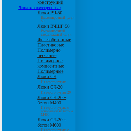
конструкций
Люки канализационные
Люки ВЧ-50
Высокопрочный чугун
50
Люки ВЧШГ-50
Высокопрочный
сверхтяжелый чугун
Железобетонные
Пластиковые
Полимерно
песчаные
Полимерное
композитные
Полимерные
Люки СЧ
Из серого чугуна
Люки СЧ-20
Из серого чугуна 20
Люки СЧ-20 +
бетон М400
Из серого чугуна с
основанием из бетона
М400
Люки СЧ-20 +
бетон М600
Из серого чугуна с