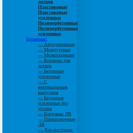
лотков
Пластиковые
Пластиковые
усиленные
Полимербетонные
Полимербетонные
усиленные
Бетонные:
— Автодорожные
— Межпутевые
— Мелкосидящие
— Корзины для
лотков
— Бетонные
усиленные
— С
вертикальным
выпуском
— Бетонные
усиленные без
уголка
— Бортовые ЛВ
— Прикромочные
ЛВ
— Для мостовых