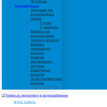
Чугунные
Комплектующие
Заглушки для
водоотводных
лотков
Глухие
С выходом
Крепеж для
водоотводных
лотков и решеток
Крышка
дренажного
колодца
Решетка
придверного
поддона
Решетчатые
настилы
Асбестоцементные
изделия
Листы, плиты, трубы
ЖДЕМ ЗАЯВОК: