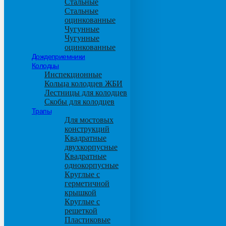
Стальные
Стальные
оцинкованные
Чугунные
Чугунные
оцинкованные
Дождеприемники
Колодцы
Инспекционные
Кольца колодцев ЖБИ
Лестницы для колодцев
Скобы для колодцев
Трапы
Для мостовых
конструкций
Квадратные
двухкорпусные
Квадратные
однокорпусные
Круглые с
герметичной
крышкой
Круглые с
решеткой
Пластиковые