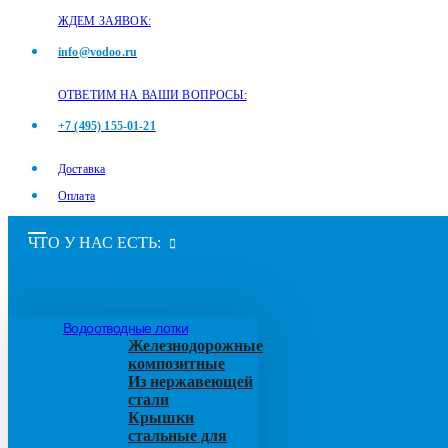
ЖДЕМ ЗАЯВОК:
info@vodoo.ru
ОТВЕТИМ НА ВАШИ ВОПРОСЫ:
+7 (495) 155-01-21
Доставка
Оплата
ЧТО У НАС ЕСТЬ:
Водоотводные лотки
Железнодорожные
композитные
Из нержавеющей
стали
Крышки
стальные для