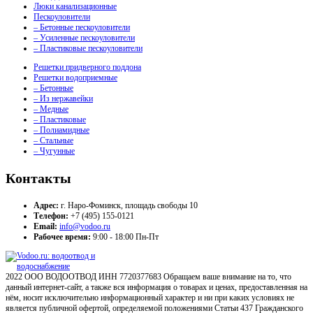
Люки канализационные
Пескоуловители
– Бетонные пескоуловители
– Усиленные пескоуловители
– Пластиковые пескоуловители
Решетки придверного поддона
Решетки водоприемные
– Бетонные
– Из нержавейки
– Медные
– Пластиковые
– Полиамидные
– Стальные
– Чугунные
Контакты
Адрес:
г. Наро-Фоминск, площадь свободы 10
Телефон:
+7 (495) 155-0121
Email:
info@vodoo.ru
Рабочее время:
9:00 - 18:00 Пн-Пт
2022 ООО ВОДООТВОД ИНН 7720377683 Обращаем ваше внимание на то, что
данный интернет-сайт, а также вся информация о товарах и ценах, предоставленная на
нём, носит исключительно информационный характер и ни при каких условиях не
является публичной офертой, определяемой положениями Статьи 437 Гражданского