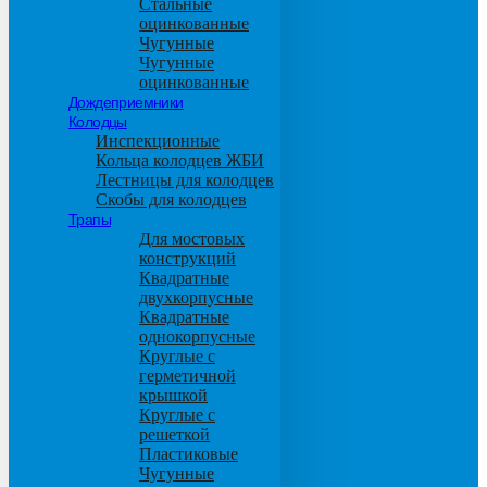
Стальные
оцинкованные
Чугунные
Чугунные
оцинкованные
Дождеприемники
Колодцы
Инспекционные
Кольца колодцев ЖБИ
Лестницы для колодцев
Скобы для колодцев
Трапы
Для мостовых
конструкций
Квадратные
двухкорпусные
Квадратные
однокорпусные
Круглые с
герметичной
крышкой
Круглые с
решеткой
Пластиковые
Чугунные