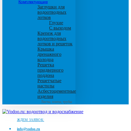
Комплектующие
Заглушки для
водоотводных
лотков
Глухие
С выходом
Крепеж для
водоотводных
лотков и решеток
Крышка
дренажного
колодца
Решетка
придверного
поддона
Решетчатые
настилы
Асбестоцементные
изделия
Листы, плиты, трубы
ЖДЕМ ЗАЯВОК:
info@vodoo.ru