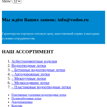
Show:
Мы ждём Ваших заявок: info@vodoo.ru
Гарантируем хорошую оптовую цену, качественный сервис и выгодные
условия сотрудничества
НАШ АССОРТИМЕНТ
Асбестоцементные изделия
Водоотводные лотки
– Бетонные водоотводные лотки
– Автодорожные лотки
– Межпутевые лотки
– Мелкосидящие лотки
– Пластиковые водоотводные лотки
Пластиковые усиленные водоотводные лотки
Полимербетонные лотки
Дождеприемники
Колодцы