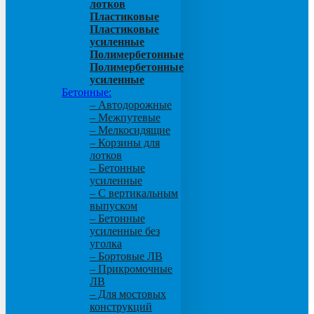
лотков
Пластиковые
Пластиковые
усиленные
Полимербетонные
Полимербетонные
усиленные
Бетонные:
– Автодорожные
– Межпутевые
– Мелкосидящие
– Корзины для
лотков
– Бетонные
усиленные
– С вертикальным
выпуском
– Бетонные
усиленные без
уголка
– Бортовые ЛВ
– Прикромочные
ЛВ
– Для мостовых
конструкций