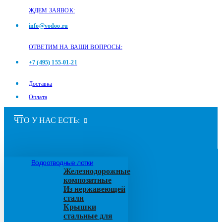
ЖДЕМ ЗАЯВОК:
info@vodoo.ru
ОТВЕТИМ НА ВАШИ ВОПРОСЫ:
+7 (495) 155-01-21
Доставка
Оплата
ЧТО У НАС ЕСТЬ:
Водоотводные лотки
Железнодорожные
композитные
Из нержавеющей
стали
Крышки
стальные для