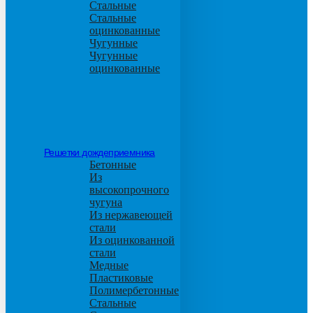
Стальные
Стальные
оцинкованные
Чугунные
Чугунные
оцинкованные
Решетки дождеприемника
Бетонные
Из
высокопрочного
чугуна
Из нержавеющей
стали
Из оцинкованной
стали
Медные
Пластиковые
Полимербетонные
Стальные