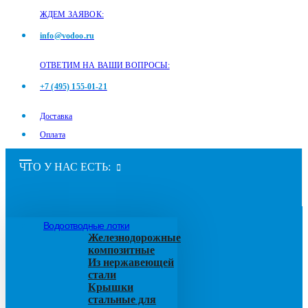
ЖДЕМ ЗАЯВОК:
info@vodoo.ru
ОТВЕТИМ НА ВАШИ ВОПРОСЫ:
+7 (495) 155-01-21
Доставка
Оплата
ЧТО У НАС ЕСТЬ:
Водоотводные лотки
Железнодорожные
композитные
Из нержавеющей
стали
Крышки
стальные для