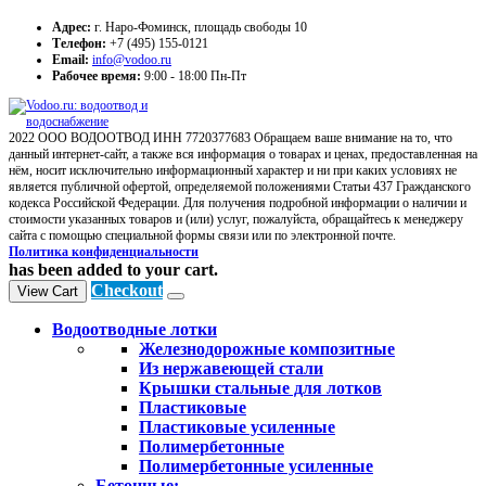
Адрес:
г. Наро-Фоминск, площадь свободы 10
Телефон:
+7 (495) 155-0121
Email:
info@vodoo.ru
Рабочее время:
9:00 - 18:00 Пн-Пт
2022 ООО ВОДООТВОД ИНН 7720377683 Обращаем ваше внимание на то, что
данный интернет-сайт, а также вся информация о товарах и ценах, предоставленная на
нём, носит исключительно информационный характер и ни при каких условиях не
является публичной офертой, определяемой положениями Статьи 437 Гражданского
кодекса Российской Федерации. Для получения подробной информации о наличии и
стоимости указанных товаров и (или) услуг, пожалуйста, обращайтесь к менеджеру
сайта с помощью специальной формы связи или по электронной почте.
Политика конфиденциальности
has been added to your cart.
Checkout
View Cart
Водоотводные лотки
Железнодорожные композитные
Из нержавеющей стали
Крышки стальные для лотков
Пластиковые
Пластиковые усиленные
Полимербетонные
Полимербетонные усиленные
Бетонные: