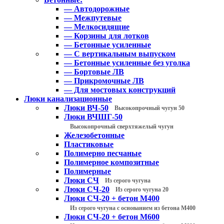
— Автодорожные
— Межпутевые
— Мелкосидящие
— Корзины для лотков
— Бетонные усиленные
— С вертикальным выпуском
— Бетонные усиленные без уголка
— Бортовые ЛВ
— Прикромочные ЛВ
— Для мостовых конструкций
Люки канализационные
Люки ВЧ-50
Высокопрочный чугун 50
Люки ВЧШГ-50
Высокопрочный сверхтяжелый чугун
Железобетонные
Пластиковые
Полимерно песчаные
Полимерное композитные
Полимерные
Люки СЧ
Из серого чугуна
Люки СЧ-20
Из серого чугуна 20
Люки СЧ-20 + бетон М400
Из серого чугуна с основанием из бетона М400
Люки СЧ-20 + бетон М600