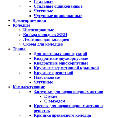
Стальные
Стальные оцинкованные
Чугунные
Чугунные оцинкованные
Дождеприемники
Колодцы
Инспекционные
Кольца колодцев ЖБИ
Лестницы для колодцев
Скобы для колодцев
Трапы
Для мостовых конструкций
Квадратные двухкорпусные
Квадратные однокорпусные
Круглые с герметичной крышкой
Круглые с решеткой
Пластиковые
Чугунные
Комплектующие
Заглушки для водоотводных лотков
Глухие
С выходом
Крепеж для водоотводных лотков и
решеток
Крышка дренажного колодца