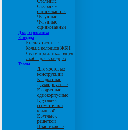
Стальные
Стальные
оцинкованные
Чугунные
Чугунные
оцинкованные
Дождеприемники
Колодцы
Инспекционные
Кольца колодцев ЖБИ
Лестницы для колодцев
Скобы для колодцев
Трапы
Для мостовых
конструкций
Квадратные
двухкорпусные
Квадратные
однокорпусные
Круглые с
герметичной
крышкой
Круглые с
решеткой
Пластиковые