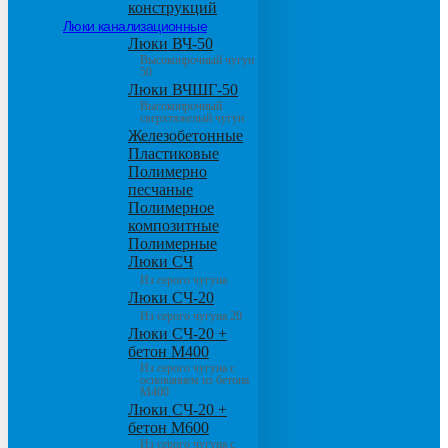
конструкций
Люки канализационные
Люки ВЧ-50
Высокопрочный чугун
50
Люки ВЧШГ-50
Высокопрочный
сверхтяжелый чугун
Железобетонные
Пластиковые
Полимерно
песчаные
Полимерное
композитные
Полимерные
Люки СЧ
Из серого чугуна
Люки СЧ-20
Из серого чугуна 20
Люки СЧ-20 +
бетон М400
Из серого чугуна с
основанием из бетона
М400
Люки СЧ-20 +
бетон М600
Из серого чугуна с