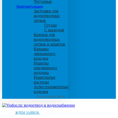
Чугунные
Комплектующие
Заглушки для
водоотводных
лотков
Глухие
С выходом
Крепеж для
водоотводных
лотков и решеток
Крышка
дренажного
колодца
Решетка
придверного
поддона
Решетчатые
настилы
Асбестоцементные
изделия
Листы, плиты, трубы
ЖДЕМ ЗАЯВОК: