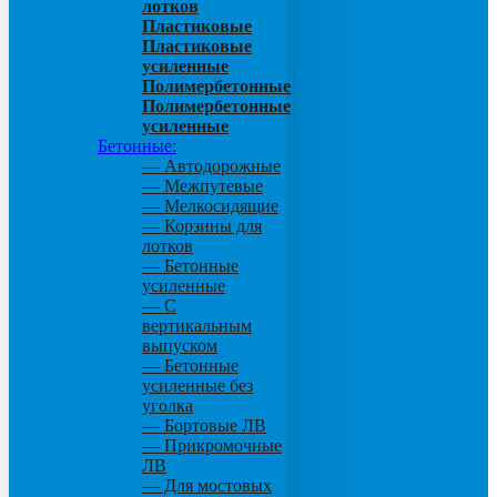
лотков
Пластиковые
Пластиковые
усиленные
Полимербетонные
Полимербетонные
усиленные
Бетонные:
— Автодорожные
— Межпутевые
— Мелкосидящие
— Корзины для
лотков
— Бетонные
усиленные
— С
вертикальным
выпуском
— Бетонные
усиленные без
уголка
— Бортовые ЛВ
— Прикромочные
ЛВ
— Для мостовых