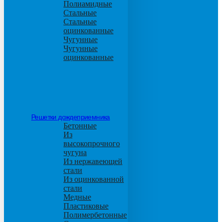
Полиамидные
Стальные
Стальные
оцинкованные
Чугунные
Чугунные
оцинкованные
Решетки дождеприемника
Бетонные
Из
высокопрочного
чугуна
Из нержавеющей
стали
Из оцинкованной
стали
Медные
Пластиковые
Полимербетонные