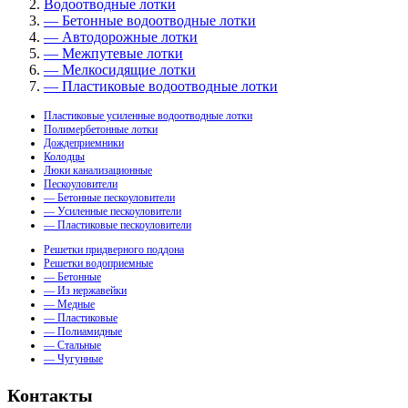
Водоотводные лотки
— Бетонные водоотводные лотки
— Автодорожные лотки
— Межпутевые лотки
— Мелкосидящие лотки
— Пластиковые водоотводные лотки
Пластиковые усиленные водоотводные лотки
Полимербетонные лотки
Дождеприемники
Колодцы
Люки канализационные
Пескоуловители
— Бетонные пескоуловители
— Усиленные пескоуловители
— Пластиковые пескоуловители
Решетки придверного поддона
Решетки водоприемные
— Бетонные
— Из нержавейки
— Медные
— Пластиковые
— Полиамидные
— Стальные
— Чугунные
Контакты