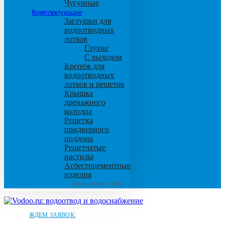
Чугунные
Комплектующие
Заглушки для
водоотводных
лотков
Глухие
С выходом
Крепеж для
водоотводных
лотков и решеток
Крышка
дренажного
колодца
Решетка
придверного
поддона
Решетчатые
настилы
Асбестоцементные
изделия
Листы, плиты, трубы
ЖДЕМ ЗАЯВОК: