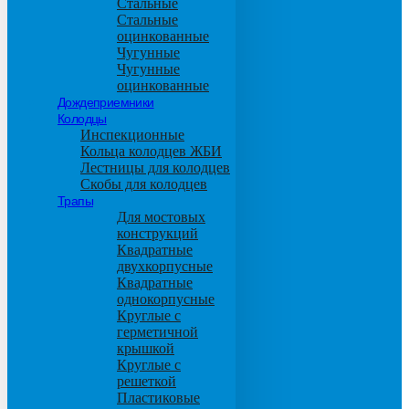
Стальные
Стальные
оцинкованные
Чугунные
Чугунные
оцинкованные
Дождеприемники
Колодцы
Инспекционные
Кольца колодцев ЖБИ
Лестницы для колодцев
Скобы для колодцев
Трапы
Для мостовых
конструкций
Квадратные
двухкорпусные
Квадратные
однокорпусные
Круглые с
герметичной
крышкой
Круглые с
решеткой
Пластиковые