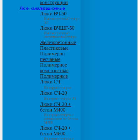
конструкций
Люки канализационные
Люки ВЧ-50
Высокопрочный чугун
50
Люки ВЧШГ-50
Высокопрочный
сверхтяжелый чугун
Железобетонные
Пластиковые
Полимерно
песчаные
Полимерное
композитные
Полимерные
Люки СЧ
Из серого чугуна
Люки СЧ-20
Из серого чугуна 20
Люки СЧ-20 +
бетон М400
Из серого чугуна с
основанием из бетона
М400
Люки СЧ-20 +
бетон М600
Из серого чугуна с