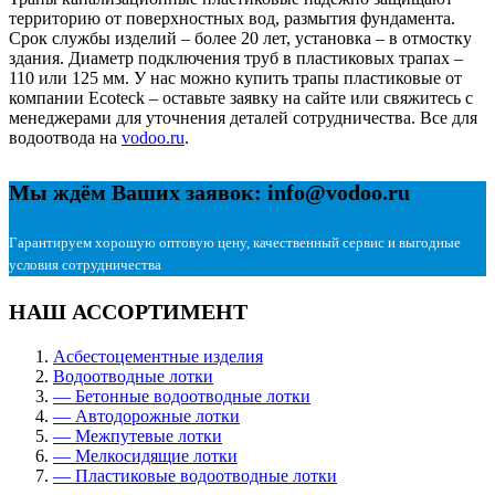
территорию от поверхностных вод, размытия фундамента.
Срок службы изделий – более 20 лет, установка – в отмостку
здания. Диаметр подключения труб в пластиковых трапах –
110 или 125 мм.
У нас можно купить трапы пластиковые от
компании Ecoteck – оставьте заявку на сайте или свяжитесь с
менеджерами для уточнения деталей сотрудничества.
Все для
водоотвода на
vodoo.ru
.
Мы ждём Ваших заявок: info@vodoo.ru
Гарантируем хорошую оптовую цену, качественный сервис и выгодные
условия сотрудничества
НАШ АССОРТИМЕНТ
Асбестоцементные изделия
Водоотводные лотки
— Бетонные водоотводные лотки
— Автодорожные лотки
— Межпутевые лотки
— Мелкосидящие лотки
— Пластиковые водоотводные лотки