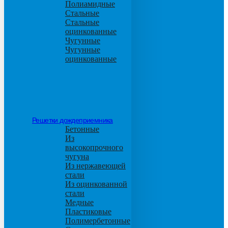
Полиамидные
Стальные
Стальные
оцинкованные
Чугунные
Чугунные
оцинкованные
Решетки дождеприемника
Бетонные
Из
высокопрочного
чугуна
Из нержавеющей
стали
Из оцинкованной
стали
Медные
Пластиковые
Полимербетонные