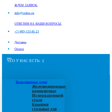
ЖДЕМ ЗАЯВОК:
info@vodoo.ru
ОТВЕТИМ НА ВАШИ ВОПРОСЫ:
+7 (495) 155-01-21
Доставка
Оплата
ЧТО У НАС ЕСТЬ:
Водоотводные лотки
Железнодорожные
композитные
Из нержавеющей
стали
Крышки
стальные для