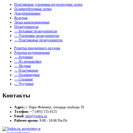
Пластиковые усиленные водоотводные лотки
Полимербетонные лотки
Дождеприемники
Колодцы
Люки канализационные
Пескоуловители
— Бетонные пескоуловители
— Усиленные пескоуловители
— Пластиковые пескоуловители
Решетки придверного поддона
Решетки водоприемные
— Бетонные
— Из нержавейки
— Медные
— Пластиковые
— Полиамидные
— Стальные
— Чугунные
Контакты
Адрес:
г. Наро-Фоминск, площадь свободы 10
Телефон:
+7 (495) 155-0121
Email:
info@vodoo.ru
Рабочее время:
9:00 - 18:00 Пн-Пт