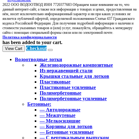
2022 ООО ВОДООТВОД ИНН 7720377683 Обращаем ваше внимание на то, что
данный интернет-сайт, а также вся информация о товарах и ценах, предоставленная на
нём, носит исключительно информационный характер и ни при каких условиях не
является публичной офертой, определяемой положениями Статьи 437 Гражданского
кодекса Российской Федерации. Для получения подробной информации о наличии и
стоимости указанных товаров и (или) услуг, пожалуйста, обращайтесь к менеджеру
сайта с помощью специальной формы связи или по электронной почте.
Политика конфиденциальности
has been added to your cart.
Checkout
View Cart
Водоотводные лотки
Железнодорожные композитные
Из нержавеющей стали
Крышки стальные для лотков
Пластиковые
Пластиковые усиленные
Полимербетонные
Полимербетонные усиленные
Бетонные:
— Автодорожные
— Межпутевые
— Мелкосидящие
— Корзины для лотков
— Бетонные усиленные
— С вертикальным выпуском