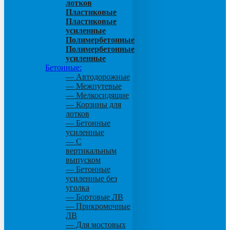
лотков
Пластиковые
Пластиковые
усиленные
Полимербетонные
Полимербетонные
усиленные
Бетонные:
— Автодорожные
— Межпутевые
— Мелкосидящие
— Корзины для
лотков
— Бетонные
усиленные
— С
вертикальным
выпуском
— Бетонные
усиленные без
уголка
— Бортовые ЛВ
— Прикромочные
ЛВ
— Для мостовых