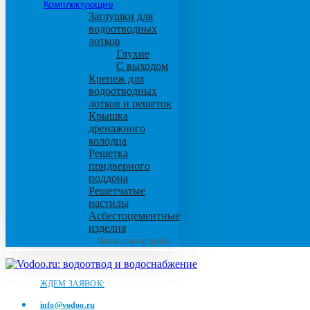
Комплектующие
Заглушки для
водоотводных
лотков
Глухие
С выходом
Крепеж для
водоотводных
лотков и решеток
Крышка
дренажного
колодца
Решетка
придверного
поддона
Решетчатые
настилы
Асбестоцементные
изделия
Листы, плиты, трубы
ЖДЕМ ЗАЯВОК:
info@vodoo.ru