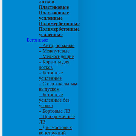
лотков
Пластиковые
Пластиковые
усиленные
Полимербетонные
Полимербетонные
усиленные
Бетонные:
– Автодорожные
– Межпутевые
– Мелкосидящие
– Корзины для
лотков
– Бетонные
усиленные
– С вертикальным
выпуском
– Бетонные
усиленные без
уголка
– Бортовые ЛВ
– Прикромочные
ЛВ
– Для мостовых
конструкций