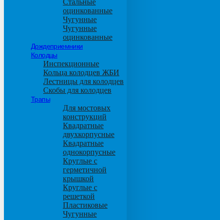
Стальные
оцинкованные
Чугунные
Чугунные
оцинкованные
Дождеприемники
Колодцы
Инспекционные
Кольца колодцев ЖБИ
Лестницы для колодцев
Скобы для колодцев
Трапы
Для мостовых
конструкций
Квадратные
двухкорпусные
Квадратные
однокорпусные
Круглые с
герметичной
крышкой
Круглые с
решеткой
Пластиковые
Чугунные