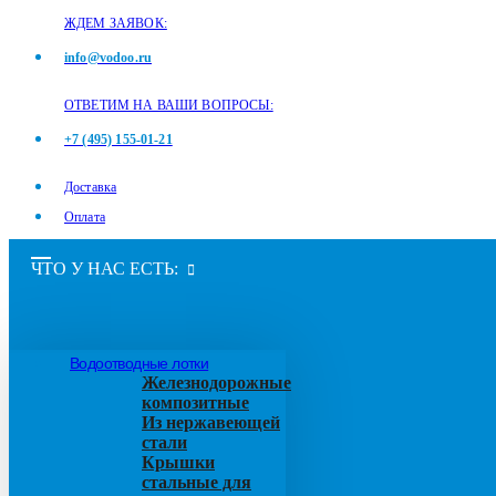
ЖДЕМ ЗАЯВОК:
info@vodoo.ru
ОТВЕТИМ НА ВАШИ ВОПРОСЫ:
+7 (495) 155-01-21
Доставка
Оплата
ЧТО У НАС ЕСТЬ:
Водоотводные лотки
Железнодорожные
композитные
Из нержавеющей
стали
Крышки
стальные для