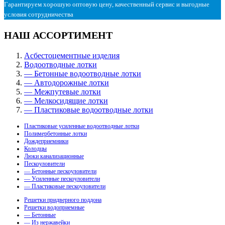
Гарантируем хорошую оптовую цену, качественный сервис и выгодные
условия сотрудничества
НАШ АССОРТИМЕНТ
Асбестоцементные изделия
Водоотводные лотки
— Бетонные водоотводные лотки
— Автодорожные лотки
— Межпутевые лотки
— Мелкосидящие лотки
— Пластиковые водоотводные лотки
Пластиковые усиленные водоотводные лотки
Полимербетонные лотки
Дождеприемники
Колодцы
Люки канализационные
Пескоуловители
— Бетонные пескоуловители
— Усиленные пескоуловители
— Пластиковые пескоуловители
Решетки придверного поддона
Решетки водоприемные
— Бетонные
— Из нержавейки