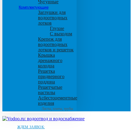
Чугунные
Комплектующие
Заглушки для
водоотводных
лотков
Глухие
С выходом
Крепеж для
водоотводных
лотков и решеток
Крышка
дренажного
колодца
Решетка
придверного
поддона
Решетчатые
настилы
Асбестоцементные
изделия
Листы, плиты, трубы
ЖДЕМ ЗАЯВОК: