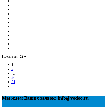
Показать:
1
2
…
20
21
Мы ждём Ваших заявок: info@vodoo.ru