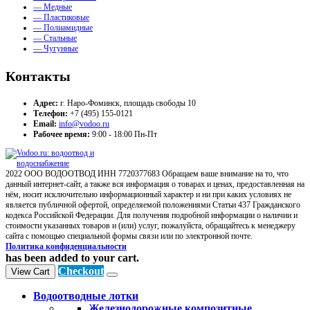
— Медные
— Пластиковые
— Полиамидные
— Стальные
— Чугунные
Контакты
Адрес:
г. Наро-Фоминск, площадь свободы 10
Телефон:
+7 (495) 155-0121
Email:
info@vodoo.ru
Рабочее время:
9:00 - 18:00 Пн-Пт
2022 ООО ВОДООТВОД ИНН 7720377683 Обращаем ваше внимание на то, что
данный интернет-сайт, а также вся информация о товарах и ценах, предоставленная на
нём, носит исключительно информационный характер и ни при каких условиях не
является публичной офертой, определяемой положениями Статьи 437 Гражданского
кодекса Российской Федерации. Для получения подробной информации о наличии и
стоимости указанных товаров и (или) услуг, пожалуйста, обращайтесь к менеджеру
сайта с помощью специальной формы связи или по электронной почте.
Политика конфиденциальности
has been added to your cart.
Checkout
View Cart
Водоотводные лотки
Железнодорожные композитные