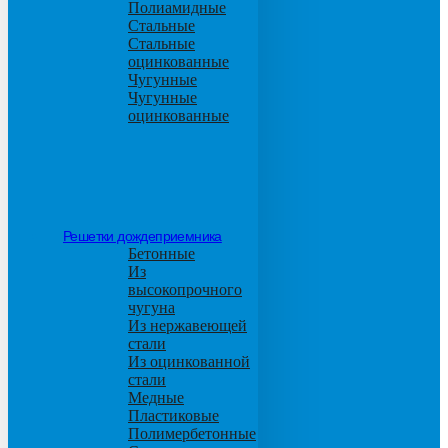
Полиамидные
Стальные
Стальные
оцинкованные
Чугунные
Чугунные
оцинкованные
Решетки дождеприемника
Бетонные
Из
высокопрочного
чугуна
Из нержавеющей
стали
Из оцинкованной
стали
Медные
Пластиковые
Полимербетонные