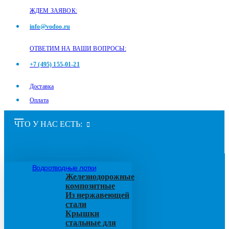
ЖДЕМ ЗАЯВОК:
info@vodoo.ru
ОТВЕТИМ НА ВАШИ ВОПРОСЫ:
+7 (495) 155-01-21
Доставка
Оплата
ЧТО У НАС ЕСТЬ:
Водоотводные лотки
Железнодорожные
композитные
Из нержавеющей
стали
Крышки
стальные для