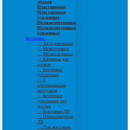
лотков
Пластиковые
Пластиковые
усиленные
Полимербетонные
Полимербетонные
усиленные
Бетонные:
— Автодорожные
— Межпутевые
— Мелкосидящие
— Корзины для
лотков
— Бетонные
усиленные
— С
вертикальным
выпуском
— Бетонные
усиленные без
уголка
— Бортовые ЛВ
— Прикромочные
ЛВ
— Для мостовых