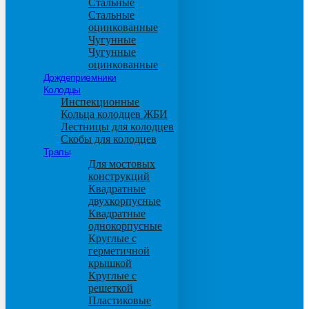
Стальные
Стальные
оцинкованные
Чугунные
Чугунные
оцинкованные
Дождеприемники
Колодцы
Инспекционные
Кольца колодцев ЖБИ
Лестницы для колодцев
Скобы для колодцев
Трапы
Для мостовых
конструкций
Квадратные
двухкорпусные
Квадратные
однокорпусные
Круглые с
герметичной
крышкой
Круглые с
решеткой
Пластиковые