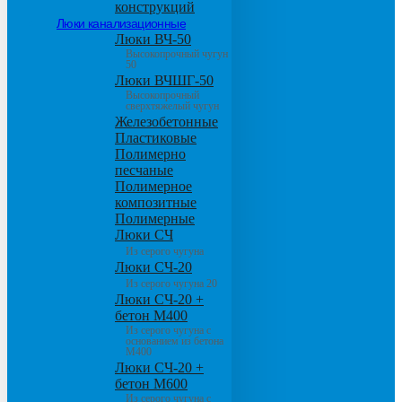
конструкций
Люки канализационные
Люки ВЧ-50
Высокопрочный чугун
50
Люки ВЧШГ-50
Высокопрочный
сверхтяжелый чугун
Железобетонные
Пластиковые
Полимерно
песчаные
Полимерное
композитные
Полимерные
Люки СЧ
Из серого чугуна
Люки СЧ-20
Из серого чугуна 20
Люки СЧ-20 +
бетон М400
Из серого чугуна с
основанием из бетона
М400
Люки СЧ-20 +
бетон М600
Из серого чугуна с