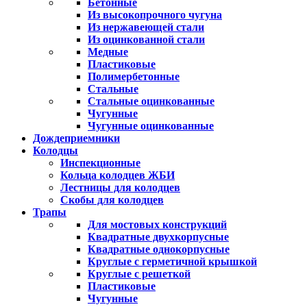
Бетонные
Из высокопрочного чугуна
Из нержавеющей стали
Из оцинкованной стали
Медные
Пластиковые
Полимербетонные
Стальные
Стальные оцинкованные
Чугунные
Чугунные оцинкованные
Дождеприемники
Колодцы
Инспекционные
Кольца колодцев ЖБИ
Лестницы для колодцев
Скобы для колодцев
Трапы
Для мостовых конструкций
Квадратные двухкорпусные
Квадратные однокорпусные
Круглые с герметичной крышкой
Круглые с решеткой
Пластиковые
Чугунные