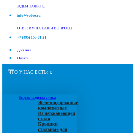
ЖДЕМ ЗАЯВОК:
info@vodoo.ru
ОТВЕТИМ НА ВАШИ ВОПРОСЫ:
+7 (495) 155-01-21
Доставка
Оплата
ЧТО У НАС ЕСТЬ:
Водоотводные лотки
Железнодорожные
композитные
Из нержавеющей
стали
Крышки
стальные для