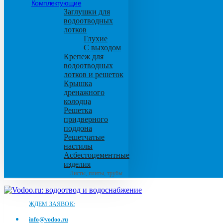
Комплектующие
Заглушки для
водоотводных
лотков
Глухие
С выходом
Крепеж для
водоотводных
лотков и решеток
Крышка
дренажного
колодца
Решетка
придверного
поддона
Решетчатые
настилы
Асбестоцементные
изделия
Листы, плиты, трубы
ЖДЕМ ЗАЯВОК:
info@vodoo.ru