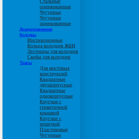
Стальные
оцинкованные
Чугунные
Чугунные
оцинкованные
Дождеприемники
Колодцы
Инспекционные
Кольца колодцев ЖБИ
Лестницы для колодцев
Скобы для колодцев
Трапы
Для мостовых
конструкций
Квадратные
двухкорпусные
Квадратные
однокорпусные
Круглые с
герметичной
крышкой
Круглые с
решеткой
Пластиковые
Чугунные