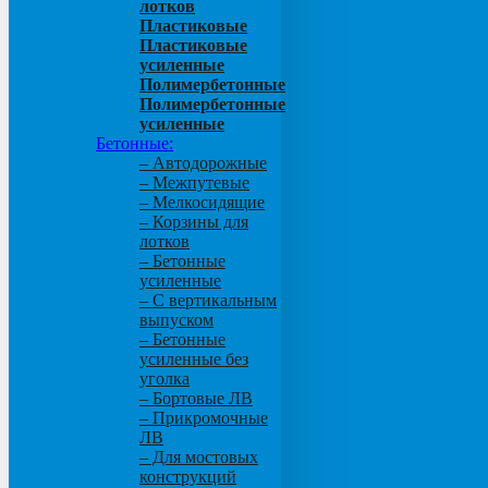
лотков
Пластиковые
Пластиковые
усиленные
Полимербетонные
Полимербетонные
усиленные
Бетонные:
– Автодорожные
– Межпутевые
– Мелкосидящие
– Корзины для
лотков
– Бетонные
усиленные
– С вертикальным
выпуском
– Бетонные
усиленные без
уголка
– Бортовые ЛВ
– Прикромочные
ЛВ
– Для мостовых
конструкций