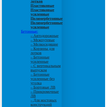
лотков
Пластиковые
Пластиковые
усиленные
Полимербетонные
Полимербетонные
усиленные
Бетонные:
– Автодорожные
– Межпутевые
– Мелкосидящие
– Корзины для
лотков
– Бетонные
усиленные
– С вертикальным
выпуском
– Бетонные
усиленные без
уголка
– Бортовые ЛВ
– Прикромочные
ЛВ
– Для мостовых
конструкций