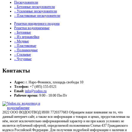
Пескоуловители
– Бетонные пескоуловители
– Усиленные пескоуловители
– Пластиковые пескоуловители
Решетки придверного поддона
Решетки водоприемные
– Бетонные
– Из нержавейки
– Медные
– Пластиковые
– Полиамидные
– Стальные
– Чугунные
Контакты
Адрес:
г. Наро-Фоминск, площадь свободы 10
Телефон:
+7 (495) 155-0121
Email:
info@vodoo.ru
Рабочее время:
9:00 - 18:00 Пн-Пт
2022 ООО ВОДООТВОД ИНН 7720377683 Обращаем ваше внимание на то, что
данный интернет-сайт, а также вся информация о товарах и ценах, предоставленная на
нём, носит исключительно информационный характер и ни при каких условиях не
является публичной офертой, определяемой положениями Статьи 437 Гражданского
кодекса Российской Федерации. Для получения подробной информации о наличии и