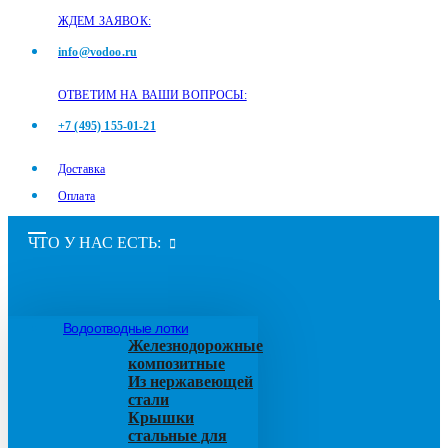
ЖДЕМ ЗАЯВОК:
info@vodoo.ru
ОТВЕТИМ НА ВАШИ ВОПРОСЫ:
+7 (495) 155-01-21
Доставка
Оплата
ЧТО У НАС ЕСТЬ:
Водоотводные лотки
Железнодорожные
композитные
Из нержавеющей
стали
Крышки
стальные для