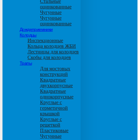
Стальные
оцинкованные
Чугунные
Чугунные
оцинкованные
Дождеприемники
Колодцы
Инспекционные
Кольца колодцев ЖБИ
Лестницы для колодцев
Скобы для колодцев
Трапы
Для мостовых
конструкций
Квадратные
двухкорпусные
Квадратные
однокорпусные
Круглые с
герметичной
крышкой
Круглые с
решеткой
Пластиковые
Чугунные