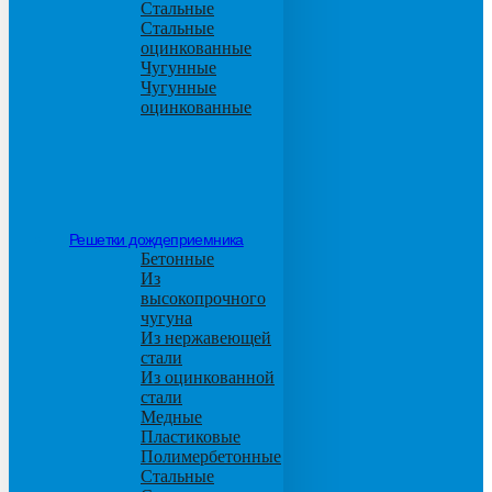
Стальные
Стальные
оцинкованные
Чугунные
Чугунные
оцинкованные
Решетки дождеприемника
Бетонные
Из
высокопрочного
чугуна
Из нержавеющей
стали
Из оцинкованной
стали
Медные
Пластиковые
Полимербетонные
Стальные