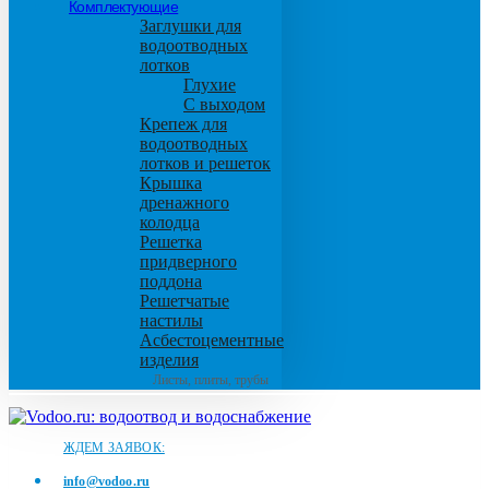
Комплектующие
Заглушки для
водоотводных
лотков
Глухие
С выходом
Крепеж для
водоотводных
лотков и решеток
Крышка
дренажного
колодца
Решетка
придверного
поддона
Решетчатые
настилы
Асбестоцементные
изделия
Листы, плиты, трубы
ЖДЕМ ЗАЯВОК:
info@vodoo.ru