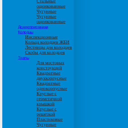
Стальные
оцинкованные
Чугунные
Чугунные
оцинкованные
Дождеприемники
Колодцы
Инспекционные
Кольца колодцев ЖБИ
Лестницы для колодцев
Скобы для колодцев
Трапы
Для мостовых
конструкций
Квадратные
двухкорпусные
Квадратные
однокорпусные
Круглые с
герметичной
крышкой
Круглые с
решеткой
Пластиковые
Чугунные