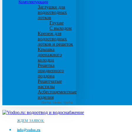
Комплектующие
Заглушки для
водоотводных
лотков
Глухие
С выходом
Крепеж для
водоотводных
лотков и решеток
Крышка
дренажного
колодца
Решетка
придверного
поддона
Решетчатые
настилы
Асбестоцементные
изделия
Листы, плиты, трубы
ЖДЕМ ЗАЯВОК:
info@vodoo.ru