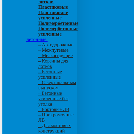
лотков
Пластиковые
Пластиковые
усиленные
Полимербетонные
Полимербетонные
усиленные
Бетонные:
– Автодорожные
– Межпутевые
– Мелкосидящие
– Корзины для
лотков
– Бетонные
усиленные
– С вертикальным
выпуском
– Бетонные
усиленные без
уголка
– Бортовые ЛВ
– Прикромочные
ЛВ
– Для мостовых
конструкций