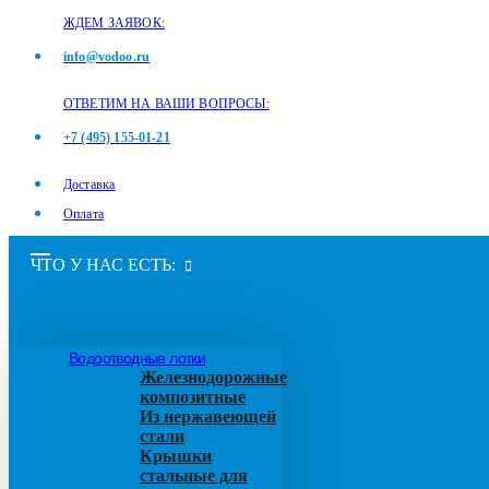
ЖДЕМ ЗАЯВОК:
info@vodoo.ru
ОТВЕТИМ НА ВАШИ ВОПРОСЫ:
+7 (495) 155-01-21
Доставка
Оплата
ЧТО У НАС ЕСТЬ:
Водоотводные лотки
Железнодорожные
композитные
Из нержавеющей
стали
Крышки
стальные для