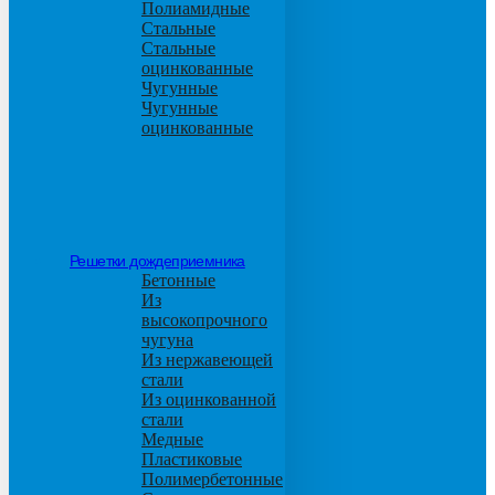
Полиамидные
Стальные
Стальные
оцинкованные
Чугунные
Чугунные
оцинкованные
Решетки дождеприемника
Бетонные
Из
высокопрочного
чугуна
Из нержавеющей
стали
Из оцинкованной
стали
Медные
Пластиковые
Полимербетонные