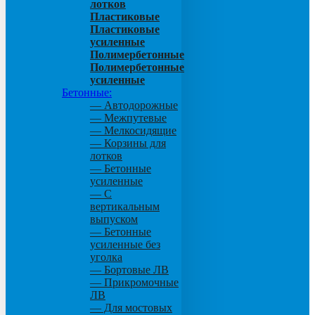
лотков
Пластиковые
Пластиковые
усиленные
Полимербетонные
Полимербетонные
усиленные
Бетонные:
— Автодорожные
— Межпутевые
— Мелкосидящие
— Корзины для
лотков
— Бетонные
усиленные
— С
вертикальным
выпуском
— Бетонные
усиленные без
уголка
— Бортовые ЛВ
— Прикромочные
ЛВ
— Для мостовых