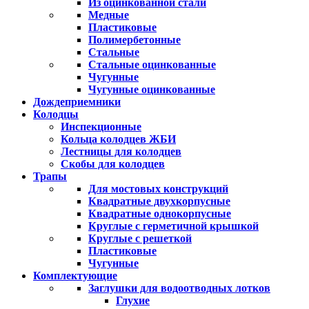
Из оцинкованной стали
Медные
Пластиковые
Полимербетонные
Стальные
Стальные оцинкованные
Чугунные
Чугунные оцинкованные
Дождеприемники
Колодцы
Инспекционные
Кольца колодцев ЖБИ
Лестницы для колодцев
Скобы для колодцев
Трапы
Для мостовых конструкций
Квадратные двухкорпусные
Квадратные однокорпусные
Круглые с герметичной крышкой
Круглые с решеткой
Пластиковые
Чугунные
Комплектующие
Заглушки для водоотводных лотков
Глухие