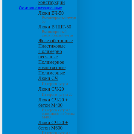
конструкций
Люки канализационные
Люки ВЧ-50
Высокопрочный чугун
50
Люки ВЧШГ-50
Высокопрочный
сверхтяжелый чугун
Железобетонные
Пластиковые
Полимерно
песчаные
Полимерное
композитные
Полимерные
Люки СЧ
Из серого чугуна
Люки СЧ-20
Из серого чугуна 20
Люки СЧ-20 +
бетон М400
Из серого чугуна с
основанием из бетона
М400
Люки СЧ-20 +
бетон М600
Из серого чугуна с