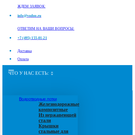
ЖДЕМ ЗАЯВОК:
info@vodoo.ru
ОТВЕТИМ НА ВАШИ ВОПРОСЫ:
+7 (495) 155-01-21
Доставка
Оплата
ЧТО У НАС ЕСТЬ:
Водоотводные лотки
Железнодорожные
композитные
Из нержавеющей
стали
Крышки
стальные для