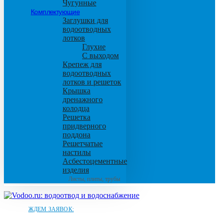
Чугунные
Комплектующие
Заглушки для
водоотводных
лотков
Глухие
С выходом
Крепеж для
водоотводных
лотков и решеток
Крышка
дренажного
колодца
Решетка
придверного
поддона
Решетчатые
настилы
Асбестоцементные
изделия
Листы, плиты, трубы
ЖДЕМ ЗАЯВОК: