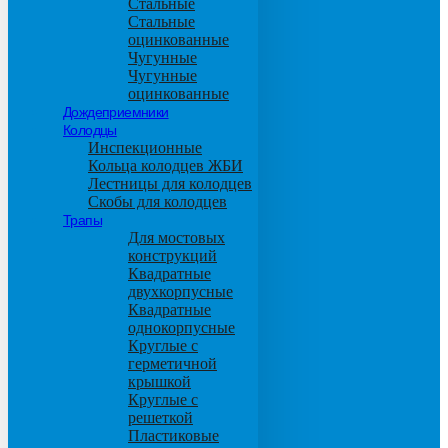
Стальные
Стальные
оцинкованные
Чугунные
Чугунные
оцинкованные
Дождеприемники
Колодцы
Инспекционные
Кольца колодцев ЖБИ
Лестницы для колодцев
Скобы для колодцев
Трапы
Для мостовых
конструкций
Квадратные
двухкорпусные
Квадратные
однокорпусные
Круглые с
герметичной
крышкой
Круглые с
решеткой
Пластиковые