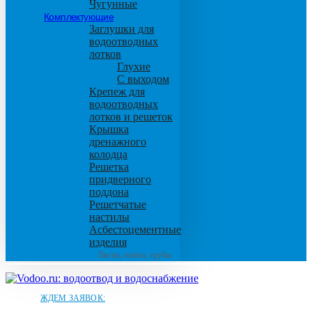
Чугунные
Комплектующие
Заглушки для
водоотводных
лотков
Глухие
С выходом
Крепеж для
водоотводных
лотков и решеток
Крышка
дренажного
колодца
Решетка
придверного
поддона
Решетчатые
настилы
Асбестоцементные
изделия
Листы, плиты, трубы
ЖДЕМ ЗАЯВОК: