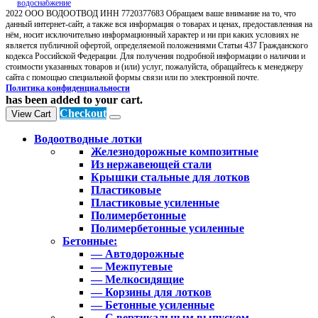
2022 ООО ВОДООТВОД ИНН 7720377683 Обращаем ваше внимание на то, что
данный интернет-сайт, а также вся информация о товарах и ценах, предоставленная на
нём, носит исключительно информационный характер и ни при каких условиях не
является публичной офертой, определяемой положениями Статьи 437 Гражданского
кодекса Российской Федерации. Для получения подробной информации о наличии и
стоимости указанных товаров и (или) услуг, пожалуйста, обращайтесь к менеджеру
сайта с помощью специальной формы связи или по электронной почте.
Политика конфиденциальности
has been added to your cart.
Checkout
View Cart
Водоотводные лотки
Железнодорожные композитные
Из нержавеющей стали
Крышки стальные для лотков
Пластиковые
Пластиковые усиленные
Полимербетонные
Полимербетонные усиленные
Бетонные:
— Автодорожные
— Межпутевые
— Мелкосидящие
— Корзины для лотков
— Бетонные усиленные
— С вертикальным выпуском