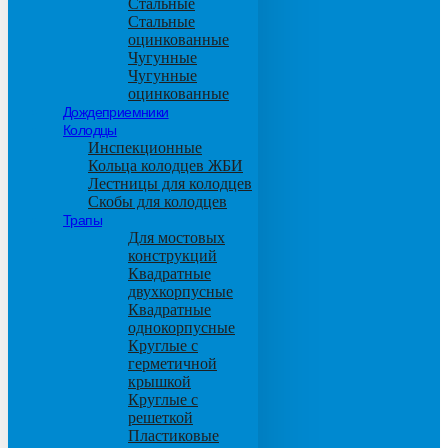
Стальные
Стальные
оцинкованные
Чугунные
Чугунные
оцинкованные
Дождеприемники
Колодцы
Инспекционные
Кольца колодцев ЖБИ
Лестницы для колодцев
Скобы для колодцев
Трапы
Для мостовых
конструкций
Квадратные
двухкорпусные
Квадратные
однокорпусные
Круглые с
герметичной
крышкой
Круглые с
решеткой
Пластиковые