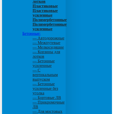
лотков
Пластиковые
Пластиковые
усиленные
Полимербетонные
Полимербетонные
усиленные
Бетонные:
— Автодорожные
— Межпутевые
— Мелкосидящие
— Корзины для
лотков
— Бетонные
усиленные
— С
вертикальным
выпуском
— Бетонные
усиленные без
уголка
— Бортовые ЛВ
— Прикромочные
ЛВ
— Для мостовых