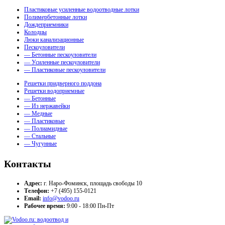
Пластиковые усиленные водоотводные лотки
Полимербетонные лотки
Дождеприемники
Колодцы
Люки канализационные
Пескоуловители
— Бетонные пескоуловители
— Усиленные пескоуловители
— Пластиковые пескоуловители
Решетки придверного поддона
Решетки водоприемные
— Бетонные
— Из нержавейки
— Медные
— Пластиковые
— Полиамидные
— Стальные
— Чугунные
Контакты
Адрес:
г. Наро-Фоминск, площадь свободы 10
Телефон:
+7 (495) 155-0121
Email:
info@vodoo.ru
Рабочее время:
9:00 - 18:00 Пн-Пт