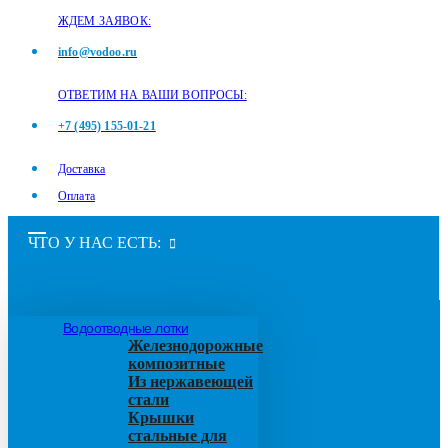
ЖДЕМ ЗАЯВОК:
info@vodoo.ru
ОТВЕТИМ НА ВАШИ ВОПРОСЫ:
+7 (495) 155-01-21
Доставка
Оплата
ЧТО У НАС ЕСТЬ:
Водоотводные лотки
Железнодорожные
композитные
Из нержавеющей
стали
Крышки
стальные для