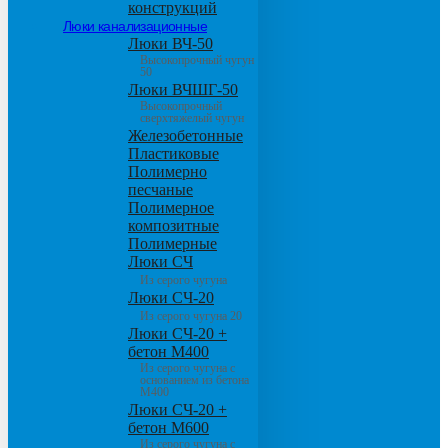
конструкций
Люки канализационные
Люки ВЧ-50
Высокопрочный чугун
50
Люки ВЧШГ-50
Высокопрочный
сверхтяжелый чугун
Железобетонные
Пластиковые
Полимерно
песчаные
Полимерное
композитные
Полимерные
Люки СЧ
Из серого чугуна
Люки СЧ-20
Из серого чугуна 20
Люки СЧ-20 +
бетон М400
Из серого чугуна с
основанием из бетона
М400
Люки СЧ-20 +
бетон М600
Из серого чугуна с