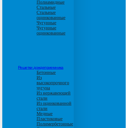
Полиамидные
Стальные
Стальные
оцинкованные
Чугунные
Чугунные
оцинкованные
Решетки дождеприемника
Бетонные
Из
высокопрочного
чугуна
Из нержавеющей
стали
Из оцинкованной
стали
Медные
Пластиковые
Полимербетонные