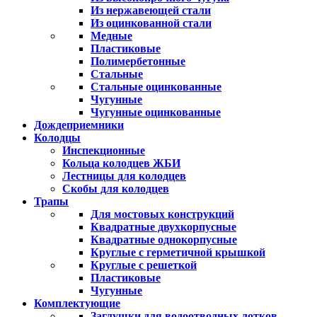
Из нержавеющей стали
Из оцинкованной стали
Медные
Пластиковые
Полимербетонные
Стальные
Стальные оцинкованные
Чугунные
Чугунные оцинкованные
Дождеприемники
Колодцы
Инспекционные
Кольца колодцев ЖБИ
Лестницы для колодцев
Скобы для колодцев
Трапы
Для мостовых конструкций
Квадратные двухкорпусные
Квадратные однокорпусные
Круглые с герметичной крышкой
Круглые с решеткой
Пластиковые
Чугунные
Комплектующие
Заглушки для водоотводных лотков