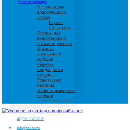
Комплектующие
Заглушки для
водоотводных
лотков
Глухие
С выходом
Крепеж для
водоотводных
лотков и решеток
Крышка
дренажного
колодца
Решетка
придверного
поддона
Решетчатые
настилы
Асбестоцементные
изделия
Листы, плиты, трубы
ЖДЕМ ЗАЯВОК:
info@vodoo.ru