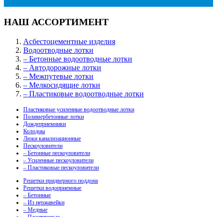
НАШ АССОРТИМЕНТ
Асбестоцементные изделия
Водоотводные лотки
– Бетонные водоотводные лотки
– Автодорожные лотки
– Межпутевые лотки
– Мелкосидящие лотки
– Пластиковые водоотводные лотки
Пластиковые усиленные водоотводные лотки
Полимербетонные лотки
Дождеприемники
Колодцы
Люки канализационные
Пескоуловители
– Бетонные пескоуловители
– Усиленные пескоуловители
– Пластиковые пескоуловители
Решетки придверного поддона
Решетки водоприемные
– Бетонные
– Из нержавейки
– Медные