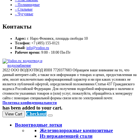
– Пластиковые
– Полиамидные
– Стальные
– Чугунные
Контакты
Адрес:
г. Наро-Фоминск, площадь свободы 10
Телефон:
+7 (495) 155-0121
Email:
info@vodoo.ru
Рабочее время:
9:00 - 18:00 Пн-Пт
2022 ООО ВОДООТВОД ИНН 7720377683 Обращаем ваше внимание на то, что
данный интернет-сайт, а также вся информация о товарах и ценах, предоставленная на
нём, носит исключительно информационный характер и ни при каких условиях не
является публичной офертой, определяемой положениями Статьи 437 Гражданского
кодекса Российской Федерации. Для получения подробной информации о наличии и
стоимости указанных товаров и (или) услуг, пожалуйста, обращайтесь к менеджеру
сайта с помощью специальной формы связи или по электронной почте.
Политика конфиденциальности
has been added to your cart.
Checkout
View Cart
Водоотводные лотки
Железнодорожные композитные
Из нержавеющей стали