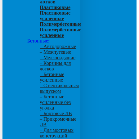
лотков
Пластиковые
Пластиковые
усиленные
Полимербетонные
Полимербетонные
усиленные
Бетонные:
– Автодорожные
– Межпутевые
– Мелкосидящие
– Корзины для
лотков
– Бетонные
усиленные
– С вертикальным
выпуском
– Бетонные
усиленные без
уголка
– Бортовые ЛВ
– Прикромочные
ЛВ
– Для мостовых
конструкций