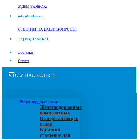
ЖДЕМ ЗАЯВОК:
info@vodoo.ru
ОТВЕТИМ НА ВАШИ ВОПРОСЫ:
+7 (495) 155-01-21
Доставка
Оплата
ЧТО У НАС ЕСТЬ:
Водоотводные лотки
Железнодорожные
композитные
Из нержавеющей
стали
Крышки
стальные для