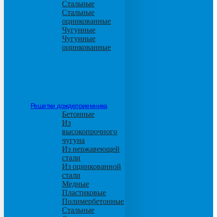
Стальные
Стальные
оцинкованные
Чугунные
Чугунные
оцинкованные
Решетки дождеприемника
Бетонные
Из
высокопрочного
чугуна
Из нержавеющей
стали
Из оцинкованной
стали
Медные
Пластиковые
Полимербетонные
Стальные