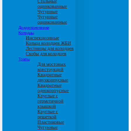
Стальные
оцинкованные
Чугунные
Чугунные
оцинкованные
Дождеприемники
Колодцы
Инспекционные
Кольца колодцев ЖБИ
Лестницы для колодцев
Скобы для колодцев
Трапы
Для мостовых
конструкций
Квадратные
двухкорпусные
Квадратные
однокорпусные
Круглые с
герметичной
крышкой
Круглые с
решеткой
Пластиковые
Чугунные