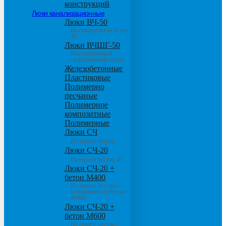
конструкций
Люки канализационные
Люки ВЧ-50
Высокопрочный чугун
50
Люки ВЧШГ-50
Высокопрочный
сверхтяжелый чугун
Железобетонные
Пластиковые
Полимерно
песчаные
Полимерное
композитные
Полимерные
Люки СЧ
Из серого чугуна
Люки СЧ-20
Из серого чугуна 20
Люки СЧ-20 +
бетон М400
Из серого чугуна с
основанием из бетона
М400
Люки СЧ-20 +
бетон М600
Из серого чугуна с