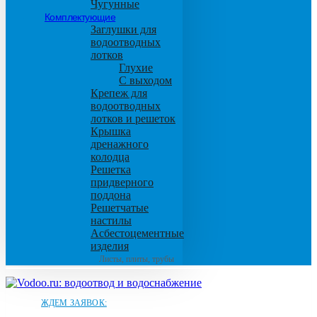
Чугунные
Комплектующие
Заглушки для
водоотводных
лотков
Глухие
С выходом
Крепеж для
водоотводных
лотков и решеток
Крышка
дренажного
колодца
Решетка
придверного
поддона
Решетчатые
настилы
Асбестоцементные
изделия
Листы, плиты, трубы
ЖДЕМ ЗАЯВОК: