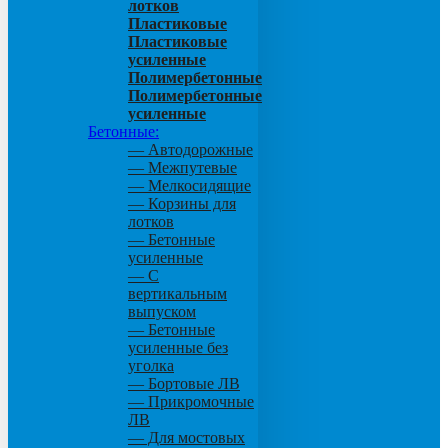
лотков
Пластиковые
Пластиковые
усиленные
Полимербетонные
Полимербетонные
усиленные
Бетонные:
— Автодорожные
— Межпутевые
— Мелкосидящие
— Корзины для
лотков
— Бетонные
усиленные
— С
вертикальным
выпуском
— Бетонные
усиленные без
уголка
— Бортовые ЛВ
— Прикромочные
ЛВ
— Для мостовых