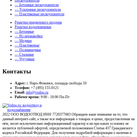
Пескоуловители
— Бетонные пескоуловители
— Усиленные пескоуловители
— Пластиковые пескоуловители
Решетки придверного поддона
Решетки водоприемные
— Бетонные
— Из нержавейки
— Медные
— Пластиковые
— Полиамидные
— Стальные
— Чугунные
Контакты
Адрес:
г. Наро-Фоминск, площадь свободы 10
Телефон:
+7 (495) 155-0121
Email:
info@vodoo.ru
Рабочее время:
9:00 - 18:00 Пн-Пт
2022 ООО ВОДООТВОД ИНН 7720377683 Обращаем ваше внимание на то, что
данный интернет-сайт, а также вся информация о товарах и ценах, предоставленная на
нём, носит исключительно информационный характер и ни при каких условиях не
является публичной офертой, определяемой положениями Статьи 437 Гражданского
кодекса Российской Федерации. Для получения подробной информации о наличии и