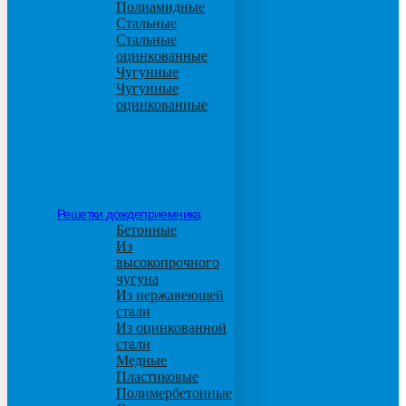
Полиамидные
Стальные
Стальные
оцинкованные
Чугунные
Чугунные
оцинкованные
Решетки дождеприемника
Бетонные
Из
высокопрочного
чугуна
Из нержавеющей
стали
Из оцинкованной
стали
Медные
Пластиковые
Полимербетонные