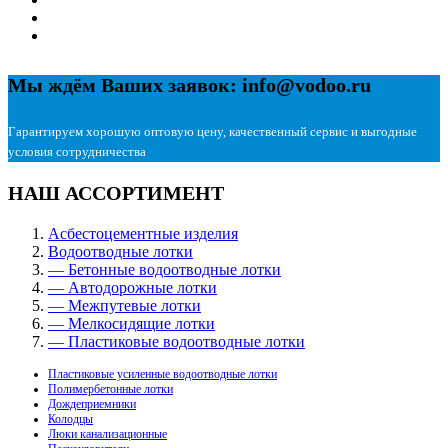
Мы ждём Ваших заявок: info@vodoo.ru
Гарантируем хорошую оптовую цену, качественный сервис и выгодные
условия сотрудничества
НАШ АССОРТИМЕНТ
Асбестоцементные изделия
Водоотводные лотки
— Бетонные водоотводные лотки
— Автодорожные лотки
— Межпутевые лотки
— Мелкосидящие лотки
— Пластиковые водоотводные лотки
Пластиковые усиленные водоотводные лотки
Полимербетонные лотки
Дождеприемники
Колодцы
Люки канализационные