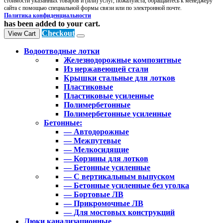
стоимости указанных товаров и (или) услуг, пожалуйста, обращайтесь к менеджеру
сайта с помощью специальной формы связи или по электронной почте.
Политика конфиденциальности
has been added to your cart.
Checkout
View Cart
Водоотводные лотки
Железнодорожные композитные
Из нержавеющей стали
Крышки стальные для лотков
Пластиковые
Пластиковые усиленные
Полимербетонные
Полимербетонные усиленные
Бетонные:
— Автодорожные
— Межпутевые
— Мелкосидящие
— Корзины для лотков
— Бетонные усиленные
— С вертикальным выпуском
— Бетонные усиленные без уголка
— Бортовые ЛВ
— Прикромочные ЛВ
— Для мостовых конструкций
Люки канализационные