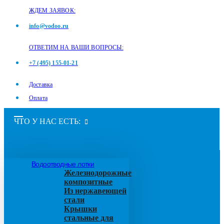
ЖДЕМ ЗАЯВОК:
info@vodoo.ru
ОТВЕТИМ НА ВАШИ ВОПРОСЫ:
+7 (495) 155-01-21
Доставка
Оплата
ЧТО У НАС ЕСТЬ:
Водоотводные лотки
Железнодорожные
композитные
Из нержавеющей
стали
Крышки
стальные для