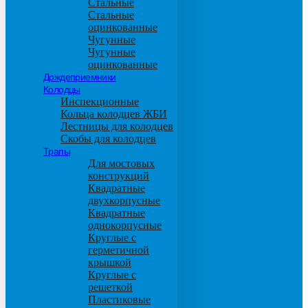
Стальные
Стальные
оцинкованные
Чугунные
Чугунные
оцинкованные
Дождеприемники
Колодцы
Инспекционные
Кольца колодцев ЖБИ
Лестницы для колодцев
Скобы для колодцев
Трапы
Для мостовых
конструкций
Квадратные
двухкорпусные
Квадратные
однокорпусные
Круглые с
герметичной
крышкой
Круглые с
решеткой
Пластиковые