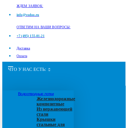
ЖДЕМ ЗАЯВОК:
info@vodoo.ru
ОТВЕТИМ НА ВАШИ ВОПРОСЫ:
+7 (495) 155-01-21
Доставка
Оплата
ЧТО У НАС ЕСТЬ:
Водоотводные лотки
Железнодорожные
композитные
Из нержавеющей
стали
Крышки
стальные для