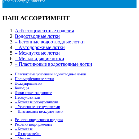
условия сотрудничества
НАШ АССОРТИМЕНТ
Асбестоцементные изделия
Водоотводные лотки
– Бетонные водоотводные лотки
– Автодорожные лотки
– Межпутевые лотки
– Мелкосидящие лотки
– Пластиковые водоотводные лотки
Пластиковые усиленные водоотводные лотки
Полимербетонные лотки
Дождеприемники
Колодцы
Люки канализационные
Пескоуловители
– Бетонные пескоуловители
– Усиленные пескоуловители
– Пластиковые пескоуловители
Решетки придверного поддона
Решетки водоприемные
– Бетонные
– Из нержавейки
– Медные