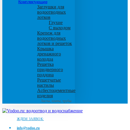
Комплектующие
Заглушки для
водоотводных
лотков
Глухие
С выходом
Крепеж для
водоотводных
лотков и решеток
Крышка
дренажного
колодца
Решетка
придверного
поддона
Решетчатые
настилы
Асбестоцементные
изделия
Листы, плиты, трубы
ЖДЕМ ЗАЯВОК:
info@vodoo.ru