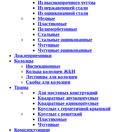
Из высокопрочного чугуна
Из нержавеющей стали
Из оцинкованной стали
Медные
Пластиковые
Полимербетонные
Стальные
Стальные оцинкованные
Чугунные
Чугунные оцинкованные
Дождеприемники
Колодцы
Инспекционные
Кольца колодцев ЖБИ
Лестницы для колодцев
Скобы для колодцев
Трапы
Для мостовых конструкций
Квадратные двухкорпусные
Квадратные однокорпусные
Круглые с герметичной крышкой
Круглые с решеткой
Пластиковые
Чугунные
Комплектующие