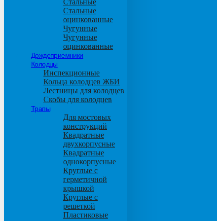
Стальные
Стальные
оцинкованные
Чугунные
Чугунные
оцинкованные
Дождеприемники
Колодцы
Инспекционные
Кольца колодцев ЖБИ
Лестницы для колодцев
Скобы для колодцев
Трапы
Для мостовых
конструкций
Квадратные
двухкорпусные
Квадратные
однокорпусные
Круглые с
герметичной
крышкой
Круглые с
решеткой
Пластиковые