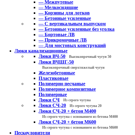
— Межпутевые
— Мелкосидящие
— Корзины для лотков
— Бетонные усиленные
— С вертикальным выпуском
— Бетонные усиленные без уголка
— Бортовые ЛВ
— Прикромочные ЛВ
— Для мостовых конструкций
Люки канализационные
Люки ВЧ-50
Высокопрочный чугун 50
Люки ВЧШГ-50
Высокопрочный сверхтяжелый чугун
Железобетонные
Пластиковые
Полимерно песчаные
Полимерное композитные
Полимерные
Люки СЧ
Из серого чугуна
Люки СЧ-20
Из серого чугуна 20
Люки СЧ-20 + бетон М400
Из серого чугуна с основанием из бетона М400
Люки СЧ-20 + бетон М600
Из серого чугуна с основанием из бетона М600
Пескоуловители