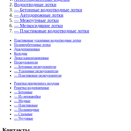
Водоотводные лотки
— Бетонные водоотводные лотки
— Автодорожные лотки
— Межпутевые лотки
— Мелкосидящие лотки
— Пластиковые водоотводные лотки
Пластиковые усиленные водоотводные лотки
Полимербетонные лотки
Дождеприемники
Колодцы
Люки канализационные
Пескоуловители
— Бетонные пескоуловители
— Усиленные пескоуловители
— Пластиковые пескоуловители
Решетки придверного поддона
Решетки водоприемные
— Бетонные
— Из нержавейки
— Медные
— Пластиковые
— Полиамидные
— Стальные
— Чугунные
Контакты