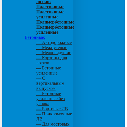
лотков
Пластиковые
Пластиковые
усиленные
Полимербетонные
Полимербетонные
усиленные
Бетонные:
— Автодорожные
— Межпутевые
— Мелкосидящие
— Корзины для
лотков
— Бетонные
усиленные
— С
вертикальным
выпуском
— Бетонные
усиленные без
уголка
— Бортовые ЛВ
— Прикромочные
ЛВ
— Для мостовых