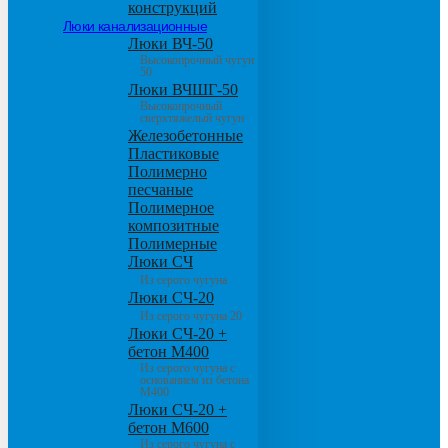
конструкций
Люки канализационные
Люки ВЧ-50
Высокопрочный чугун
50
Люки ВЧШГ-50
Высокопрочный
сверхтяжелый чугун
Железобетонные
Пластиковые
Полимерно
песчаные
Полимерное
композитные
Полимерные
Люки СЧ
Из серого чугуна
Люки СЧ-20
Из серого чугуна 20
Люки СЧ-20 +
бетон М400
Из серого чугуна с
основанием из бетона
М400
Люки СЧ-20 +
бетон М600
Из серого чугуна с