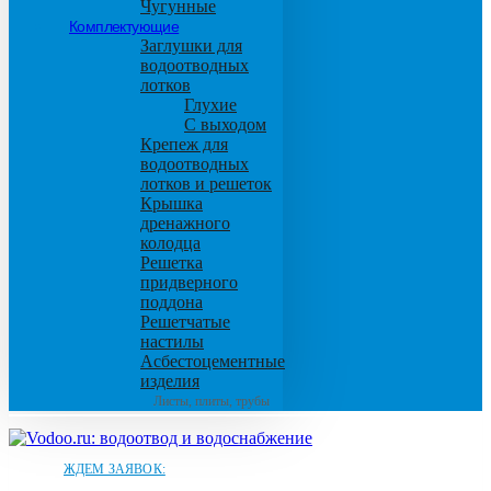
Чугунные
Комплектующие
Заглушки для
водоотводных
лотков
Глухие
С выходом
Крепеж для
водоотводных
лотков и решеток
Крышка
дренажного
колодца
Решетка
придверного
поддона
Решетчатые
настилы
Асбестоцементные
изделия
Листы, плиты, трубы
ЖДЕМ ЗАЯВОК: