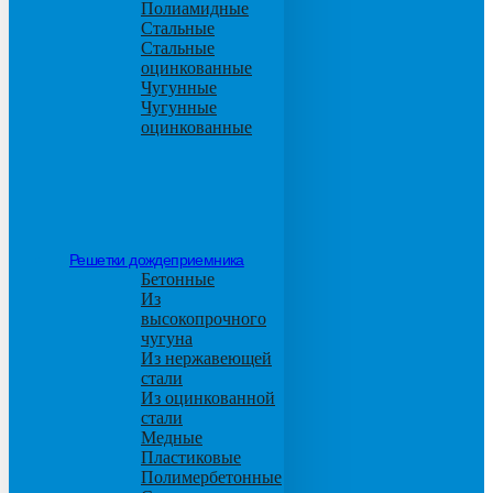
Полиамидные
Стальные
Стальные
оцинкованные
Чугунные
Чугунные
оцинкованные
Решетки дождеприемника
Бетонные
Из
высокопрочного
чугуна
Из нержавеющей
стали
Из оцинкованной
стали
Медные
Пластиковые
Полимербетонные