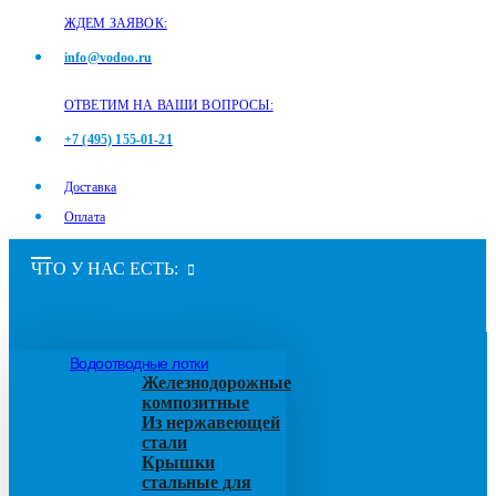
ЖДЕМ ЗАЯВОК:
info@vodoo.ru
ОТВЕТИМ НА ВАШИ ВОПРОСЫ:
+7 (495) 155-01-21
Доставка
Оплата
ЧТО У НАС ЕСТЬ:
Водоотводные лотки
Железнодорожные
композитные
Из нержавеющей
стали
Крышки
стальные для