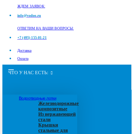
ЖДЕМ ЗАЯВОК:
info@vodoo.ru
ОТВЕТИМ НА ВАШИ ВОПРОСЫ:
+7 (495) 155-01-21
Доставка
Оплата
ЧТО У НАС ЕСТЬ:
Водоотводные лотки
Железнодорожные
композитные
Из нержавеющей
стали
Крышки
стальные для