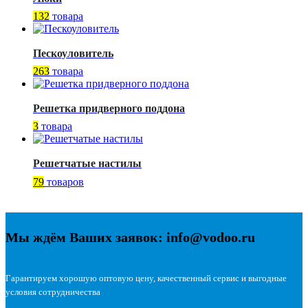
132
товара
Пескоуловитель
263
товара
Решетка придверного поддона
3
товара
Решетчатые настилы
79
товаров
Мы ждём Ваших заявок: info@vodoo.ru
Гарантируем хорошую оптовую цену, качественный сервис и выгодные
условия сотрудничества