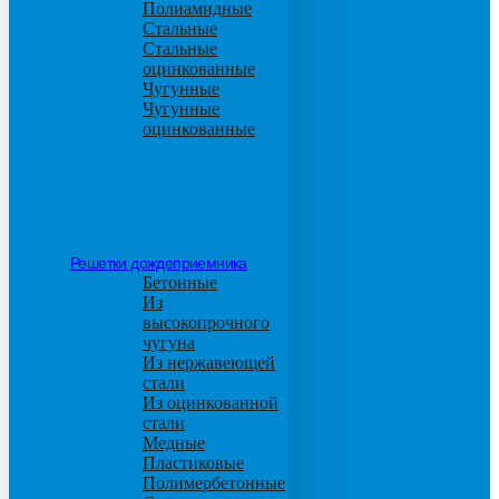
Полиамидные
Стальные
Стальные
оцинкованные
Чугунные
Чугунные
оцинкованные
Решетки дождеприемника
Бетонные
Из
высокопрочного
чугуна
Из нержавеющей
стали
Из оцинкованной
стали
Медные
Пластиковые
Полимербетонные