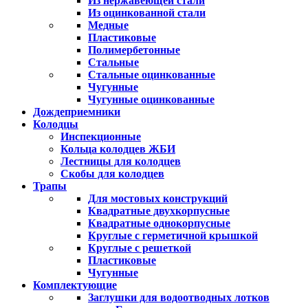
Из нержавеющей стали
Из оцинкованной стали
Медные
Пластиковые
Полимербетонные
Стальные
Стальные оцинкованные
Чугунные
Чугунные оцинкованные
Дождеприемники
Колодцы
Инспекционные
Кольца колодцев ЖБИ
Лестницы для колодцев
Скобы для колодцев
Трапы
Для мостовых конструкций
Квадратные двухкорпусные
Квадратные однокорпусные
Круглые с герметичной крышкой
Круглые с решеткой
Пластиковые
Чугунные
Комплектующие
Заглушки для водоотводных лотков