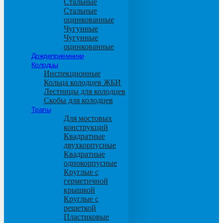
Стальные
Стальные
оцинкованные
Чугунные
Чугунные
оцинкованные
Дождеприемники
Колодцы
Инспекционные
Кольца колодцев ЖБИ
Лестницы для колодцев
Скобы для колодцев
Трапы
Для мостовых
конструкций
Квадратные
двухкорпусные
Квадратные
однокорпусные
Круглые с
герметичной
крышкой
Круглые с
решеткой
Пластиковые