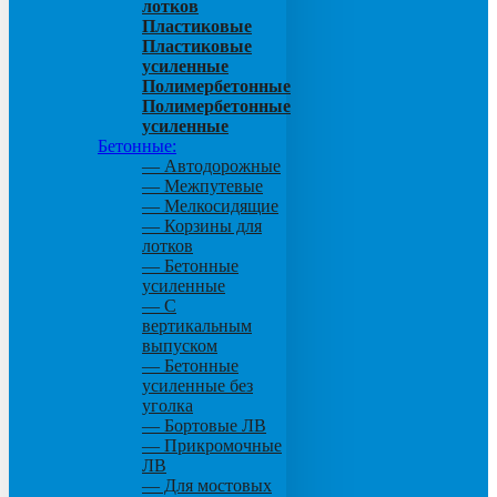
лотков
Пластиковые
Пластиковые
усиленные
Полимербетонные
Полимербетонные
усиленные
Бетонные:
— Автодорожные
— Межпутевые
— Мелкосидящие
— Корзины для
лотков
— Бетонные
усиленные
— С
вертикальным
выпуском
— Бетонные
усиленные без
уголка
— Бортовые ЛВ
— Прикромочные
ЛВ
— Для мостовых