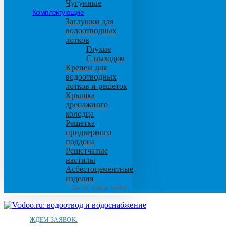
Чугунные
Комплектующие
Заглушки для
водоотводных
лотков
Глухие
С выходом
Крепеж для
водоотводных
лотков и решеток
Крышка
дренажного
колодца
Решетка
придверного
поддона
Решетчатые
настилы
Асбестоцементные
изделия
Листы, плиты, трубы
ЖДЕМ ЗАЯВОК: