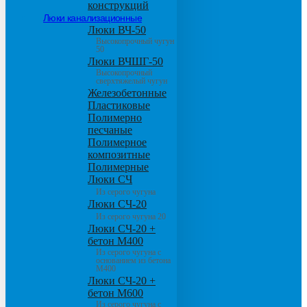
конструкций
Люки канализационные
Люки ВЧ-50
Высокопрочный чугун
50
Люки ВЧШГ-50
Высокопрочный
сверхтяжелый чугун
Железобетонные
Пластиковые
Полимерно
песчаные
Полимерное
композитные
Полимерные
Люки СЧ
Из серого чугуна
Люки СЧ-20
Из серого чугуна 20
Люки СЧ-20 +
бетон М400
Из серого чугуна с
основанием из бетона
М400
Люки СЧ-20 +
бетон М600
Из серого чугуна с