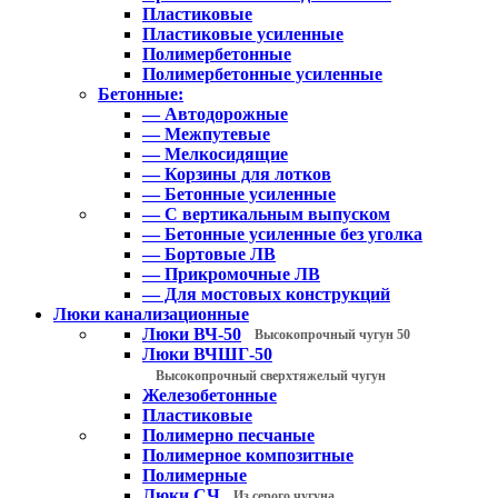
Пластиковые
Пластиковые усиленные
Полимербетонные
Полимербетонные усиленные
Бетонные:
— Автодорожные
— Межпутевые
— Мелкосидящие
— Корзины для лотков
— Бетонные усиленные
— С вертикальным выпуском
— Бетонные усиленные без уголка
— Бортовые ЛВ
— Прикромочные ЛВ
— Для мостовых конструкций
Люки канализационные
Люки ВЧ-50
Высокопрочный чугун 50
Люки ВЧШГ-50
Высокопрочный сверхтяжелый чугун
Железобетонные
Пластиковые
Полимерно песчаные
Полимерное композитные
Полимерные
Люки СЧ
Из серого чугуна