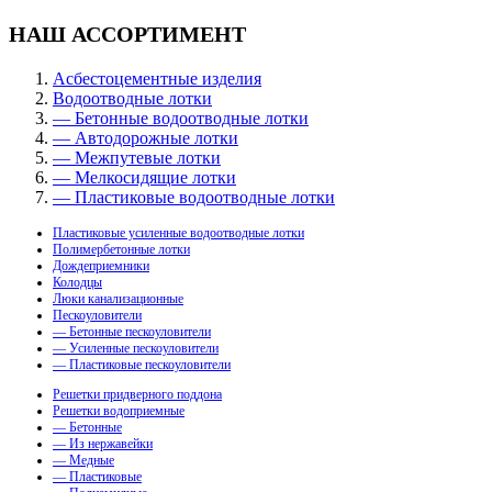
НАШ АССОРТИМЕНТ
Асбестоцементные изделия
Водоотводные лотки
— Бетонные водоотводные лотки
— Автодорожные лотки
— Межпутевые лотки
— Мелкосидящие лотки
— Пластиковые водоотводные лотки
Пластиковые усиленные водоотводные лотки
Полимербетонные лотки
Дождеприемники
Колодцы
Люки канализационные
Пескоуловители
— Бетонные пескоуловители
— Усиленные пескоуловители
— Пластиковые пескоуловители
Решетки придверного поддона
Решетки водоприемные
— Бетонные
— Из нержавейки
— Медные
— Пластиковые