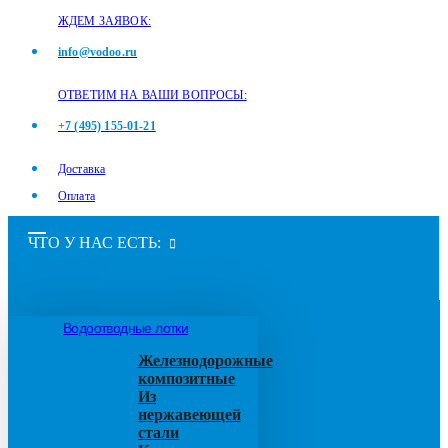
ЖДЕМ ЗАЯВОК:
info@vodoo.ru
ОТВЕТИМ НА ВАШИ ВОПРОСЫ:
+7 (495) 155-01-21
Доставка
Оплата
ЧТО У НАС ЕСТЬ:
Водоотводные лотки
Железнодорожные
композитные
Из
нержавеющей
стали