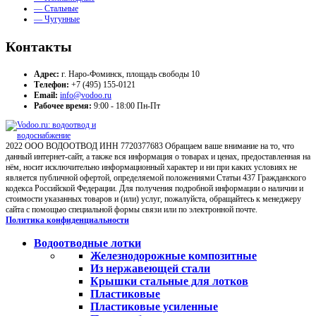
— Стальные
— Чугунные
Контакты
Адрес:
г. Наро-Фоминск, площадь свободы 10
Телефон:
+7 (495) 155-0121
Email:
info@vodoo.ru
Рабочее время:
9:00 - 18:00 Пн-Пт
2022 ООО ВОДООТВОД ИНН 7720377683 Обращаем ваше внимание на то, что
данный интернет-сайт, а также вся информация о товарах и ценах, предоставленная на
нём, носит исключительно информационный характер и ни при каких условиях не
является публичной офертой, определяемой положениями Статьи 437 Гражданского
кодекса Российской Федерации. Для получения подробной информации о наличии и
стоимости указанных товаров и (или) услуг, пожалуйста, обращайтесь к менеджеру
сайта с помощью специальной формы связи или по электронной почте.
Политика конфиденциальности
Водоотводные лотки
Железнодорожные композитные
Из нержавеющей стали
Крышки стальные для лотков
Пластиковые
Пластиковые усиленные