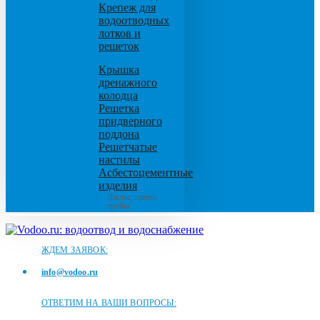
Крепеж для
водоотводных
лотков и
решеток
Крышка
дренажного
колодца
Решетка
придверного
поддона
Решетчатые
настилы
Асбестоцементные
изделия
Листы, плиты,
трубы
ЖДЕМ ЗАЯВОК:
info@vodoo.ru
ОТВЕТИМ НА ВАШИ ВОПРОСЫ: