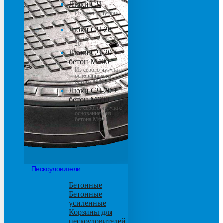
Люки СЧ
Из серого чугуна
Люки СЧ-20
Из серого чугуна
20
Люки СЧ-20 +
бетон М400
Из серого чугуна с
основанием из
бетона М400
Люки СЧ-20 +
бетон М600
Из серого чугуна с
основанием из
бетона М600
Пескоуловители
Бетонные
Бетонные
усиленные
Корзины для
пескоуловителей