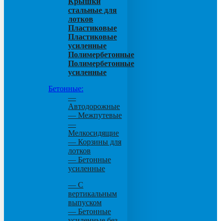
Крышки
стальные для
лотков
Пластиковые
Пластиковые
усиленные
Полимербетонные
Полимербетонные
усиленные
Бетонные:
—
Автодорожные
— Межпутевые
—
Мелкосидящие
— Корзины для
лотков
— Бетонные
усиленные
— С
вертикальным
выпуском
— Бетонные
усиленные без