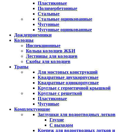
Пластиковые
Полимербетонные
Стальные
Стальные оцинкованные
Чугунные
Чугунные оцинкованные
Дождеприемники
Колодцы
Инспекционные
Кольца колодцев ЖБИ
Лестницы для колодцев
Скобы для колодцев
Трапы
Для мостовых конструкций
Квадратные двухкорпусные
Квадратные однокорпусные
Круглые с герметичной крышкой
Круглые с решеткой
Пластиковые
Чугунные
Комплектующие
Заглушки для водоотводных лотков
Глухие
С выходом
Крепеж для водоотводных лотков и