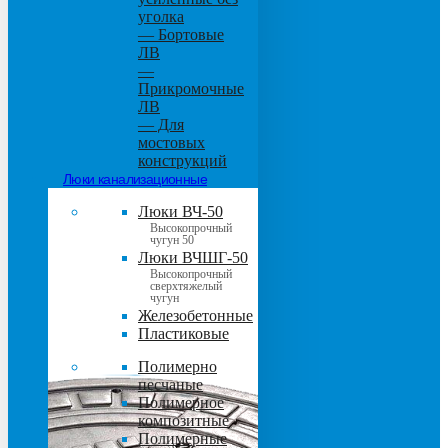
уголка
— Бортовые
ЛВ
—
Прикромочные
ЛВ
— Для
мостовых
конструкций
Люки канализационные
Люки ВЧ-50
Высокопрочный
чугун 50
Люки ВЧШГ-50
Высокопрочный
сверхтяжелый
чугун
Железобетонные
Пластиковые
Полимерно
песчаные
Полимерное
композитные
Полимерные