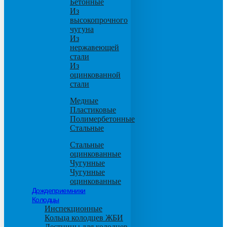
Бетонные
Из
высокопрочного
чугуна
Из
нержавеющей
стали
Из
оцинкованной
стали
Медные
Пластиковые
Полимербетонные
Стальные
Стальные
оцинкованные
Чугунные
Чугунные
оцинкованные
Дождеприемники
Колодцы
Инспекционные
Кольца колодцев ЖБИ
Лестницы для колодцев