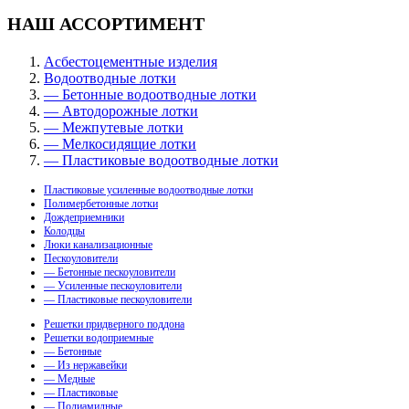
НАШ АССОРТИМЕНТ
Асбестоцементные изделия
Водоотводные лотки
— Бетонные водоотводные лотки
— Автодорожные лотки
— Межпутевые лотки
— Мелкосидящие лотки
— Пластиковые водоотводные лотки
Пластиковые усиленные водоотводные лотки
Полимербетонные лотки
Дождеприемники
Колодцы
Люки канализационные
Пескоуловители
— Бетонные пескоуловители
— Усиленные пескоуловители
— Пластиковые пескоуловители
Решетки придверного поддона
Решетки водоприемные
— Бетонные
— Из нержавейки
— Медные
— Пластиковые
— Полиамидные