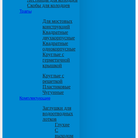
Скобы для колодцев
Трапы
Для мостовых
конструкций
Квадратные
двухкорпусные
Квадратные
однокорпусные
Круглые с
герметичной
крышкой
Круглые с
решеткой
Пластиковые
Чугунные
Комплектующие
Заглушки для
водоотводных
лотков
Глухие
С
выходом