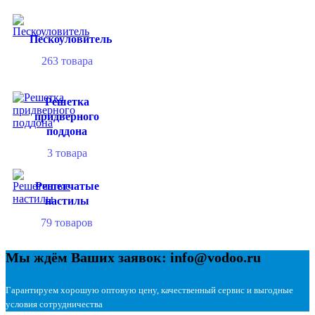
Пескоуловитель
263
товара
Решетка
придверного
поддона
3
товара
Решетчатые
настилы
79
товаров
Мы ждём Ваших заявок: info@vodoo.ru
Гарантируем хорошую оптовую цену, качественный сервис и выгодные
условия сотрудничества