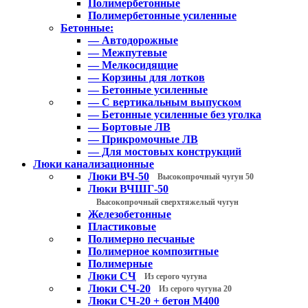
Полимербетонные
Полимербетонные усиленные
Бетонные:
— Автодорожные
— Межпутевые
— Мелкосидящие
— Корзины для лотков
— Бетонные усиленные
— С вертикальным выпуском
— Бетонные усиленные без уголка
— Бортовые ЛВ
— Прикромочные ЛВ
— Для мостовых конструкций
Люки канализационные
Люки ВЧ-50
Высокопрочный чугун 50
Люки ВЧШГ-50
Высокопрочный сверхтяжелый чугун
Железобетонные
Пластиковые
Полимерно песчаные
Полимерное композитные
Полимерные
Люки СЧ
Из серого чугуна
Люки СЧ-20
Из серого чугуна 20
Люки СЧ-20 + бетон М400