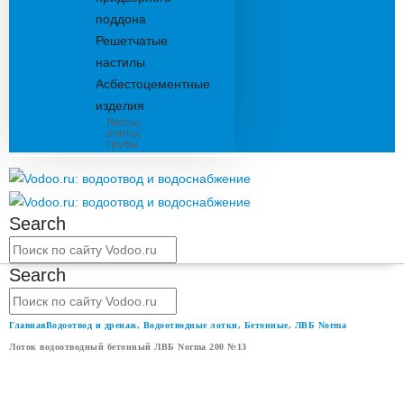
поддона
Решетчатые
настилы
Асбестоцементные
изделия
Листы,
плиты,
трубы
Search
Search
Главная
Водоотвод и дренаж
,
Водоотводные лотки
,
Бетонные
,
ЛВБ Norma
Лоток водоотводный бетонный ЛВБ Norma 200 №13
ЛОТОК ВОДООТВОДНЫЙ