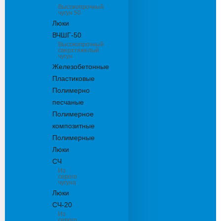
Высокопрочный
чугун 50
Люки
ВЧШГ-50
Высокопрочный
сверхтяжелый
чугун
Железобетонные
Пластиковые
Полимерно
песчаные
Полимерное
композитные
Полимерные
Люки
СЧ
Из
серого
чугуна
Люки
СЧ-20
Из
серого