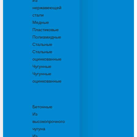
Из
нержавеющей
стали
Медные
Пластиковые
Полиамидные
Стальные
Стальные
оцинкованные
Чугунные
Чугунные
оцинкованные
Решетки
дождеприемника
Бетонные
Из
высокопрочного
чугуна
Из