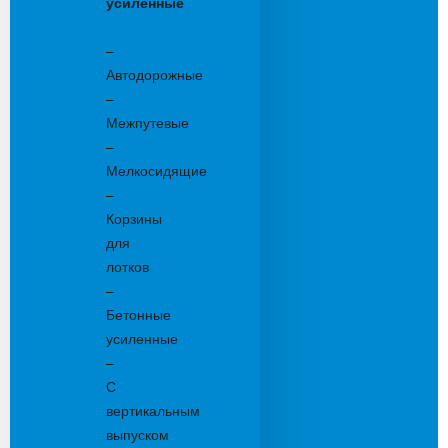
усиленные
Бетонные:
–
Автодорожные
–
Межпутевые
–
Мелкосидящие
–
Корзины
для
лотков
–
Бетонные
усиленные
–
С
вертикальным
выпуском