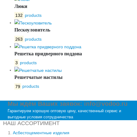
Люки
132
products
Пескоуловитель
263
products
Решетка придверного поддона
3
products
Решетчатые настилы
79
products
Мы ждём Ваших заявок: info@vodoo.ru
Гарантируем хорошую оптовую цену, качественный сервис и
выгодные условия сотрудничества
НАШ АССОРТИМЕНТ
Асбестоцементные изделия