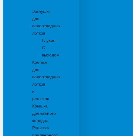
Комплектующие
Заглушки
для
водоотводных
лотков
Глухие
С
выходом
Крепеж
для
водоотводных
лотков
и
решеток
Крышка
дренажного
колодца
Решетка
придверного