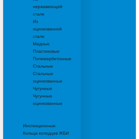
нержавеющей
стали
Из
оцинкованной
стали
Медные
Пластиковые
Полимербетонные
Стальные
Стальные
оцинкованные
Чугунные
Чугунные
оцинкованные
Дождеприемники
Колодцы
Инспекционные
Кольца колодцев ЖБИ