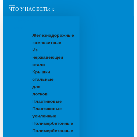
ЧТО У НАС ЕСТЬ:
Водоотводные
лотки
Железнодорожные
композитные
Из
нержавеющей
стали
Крышки
стальные
для
лотков
Пластиковые
Пластиковые
усиленные
Полимербетонные
Полимербетонные