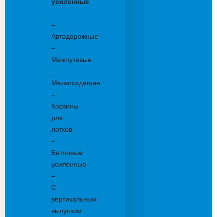
усиленные
Бетонные:
–
Автодорожные
–
Межпутевые
–
Мелкосидящие
–
Корзины
для
лотков
–
Бетонные
усиленные
–
С
вертикальным
выпуском