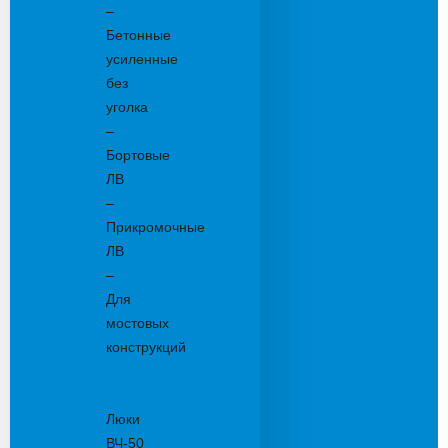
–
Бетонные
усиленные
без
уголка
–
Бортовые
ЛВ
–
Прикромочные
ЛВ
–
Для
мостовых
конструкций
Люки
канализационные
Люки
ВЧ-50