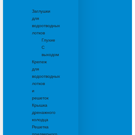
Комплектующие
Заглушки
для
водоотводных
лотков
Глухие
С
выходом
Крепеж
для
водоотводных
лотков
и
решеток
Крышка
дренажного
колодца
Решетка
придверного