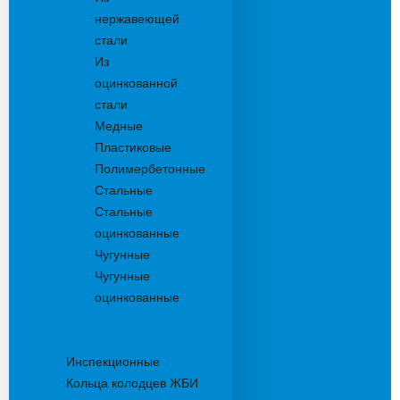
нержавеющей
стали
Из
оцинкованной
стали
Медные
Пластиковые
Полимербетонные
Стальные
Стальные
оцинкованные
Чугунные
Чугунные
оцинкованные
Дождеприемники
Колодцы
Инспекционные
Кольца колодцев ЖБИ