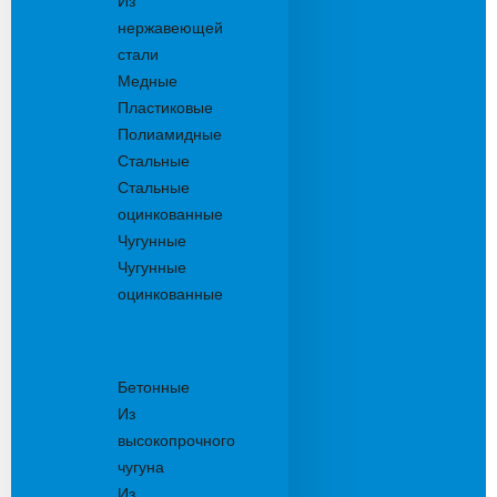
Из
нержавеющей
стали
Медные
Пластиковые
Полиамидные
Стальные
Стальные
оцинкованные
Чугунные
Чугунные
оцинкованные
Решетки
дождеприемника
Бетонные
Из
высокопрочного
чугуна
Из