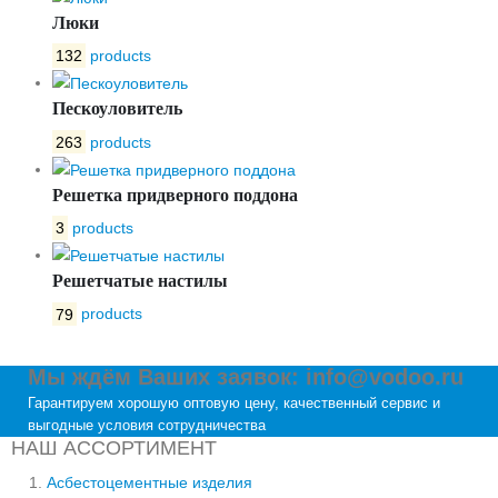
Люки
132
products
Пескоуловитель
263
products
Решетка придверного поддона
3
products
Решетчатые настилы
79
products
Мы ждём Ваших заявок: info@vodoo.ru
Гарантируем хорошую оптовую цену, качественный сервис и
выгодные условия сотрудничества
НАШ АССОРТИМЕНТ
Асбестоцементные изделия