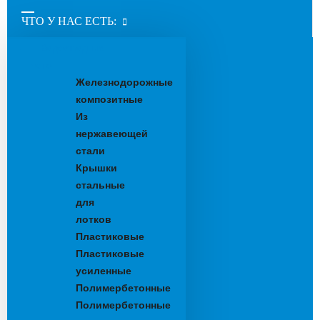
ЧТО У НАС ЕСТЬ:
Водоотводные
лотки
Железнодорожные
композитные
Из
нержавеющей
стали
Крышки
стальные
для
лотков
Пластиковые
Пластиковые
усиленные
Полимербетонные
Полимербетонные