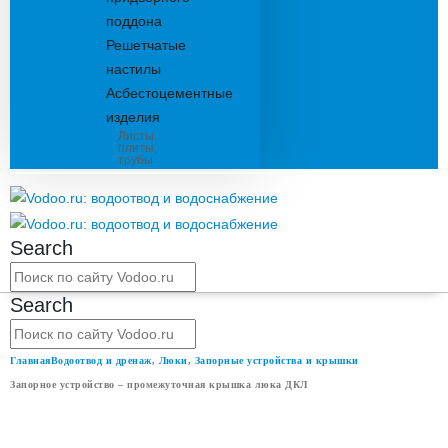
поддона
Решетчатые
настилы
Асбестоцементные
изделия
Листы,
плиты,
трубы
Search
Search
Главная
Водоотвод и дренаж
,
Люки
,
Запорные устройства и крышки
Запорное устройство – промежуточная крышка люка ДКЛ
ЗАПОРНОЕ УСТРОЙСТВО –