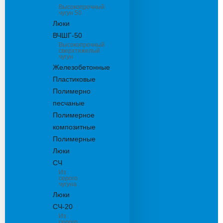
Высокопрочный
чугун 50
Люки
ВЧШГ-50
Высокопрочный
сверхтяжелый
чугун
Железобетонные
Пластиковые
Полимерно
песчаные
Полимерное
композитные
Полимерные
Люки
СЧ
Из
серого
чугуна
Люки
СЧ-20
Из
серого