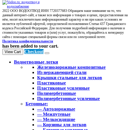
2022 ООО ВОДООТВОД ИНН 7720377683 Обращаем ваше внимание на то, что
данный интернет-сайт, а также вся информация о товарах и ценах, предоставленная на
нём, носит исключительно информационный характер и ни при каких условиях не
является публичной офертой, определяемой положениями Статьи 437 Гражданского
кодекса Российской Федерации. Для получения подробной информации о наличии и
стоимости указанных товаров и (или) услуг, пожалуйста, обращайтесь к менеджеру
сайта с помощью специальной формы связи или по электронной почте.
Политика конфиденциальности
has been added to your cart.
Checkout
View Cart
Водоотводные лотки
Железнодорожные композитные
Из нержавеющей стали
Крышки стальные для лотков
Пластиковые
Пластиковые усиленные
Полимербетонные
Полимербетонные усиленные
Бетонные:
— Автодорожные
— Межпутевые
— Мелкосидящие
— Корзины для лотков
— Бетонные усиленные