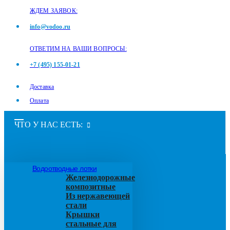
ЖДЕМ ЗАЯВОК:
info@vodoo.ru
ОТВЕТИМ НА ВАШИ ВОПРОСЫ:
+7 (495) 155-01-21
Доставка
Оплата
ЧТО У НАС ЕСТЬ:
Водоотводные лотки
Железнодорожные
композитные
Из нержавеющей
стали
Крышки
стальные для