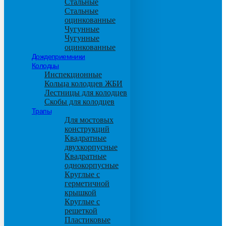
Стальные
Стальные
оцинкованные
Чугунные
Чугунные
оцинкованные
Дождеприемники
Колодцы
Инспекционные
Кольца колодцев ЖБИ
Лестницы для колодцев
Скобы для колодцев
Трапы
Для мостовых
конструкций
Квадратные
двухкорпусные
Квадратные
однокорпусные
Круглые с
герметичной
крышкой
Круглые с
решеткой
Пластиковые