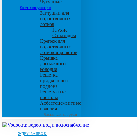
Чугунные
Комплектующие
Заглушки для
водоотводных
лотков
Глухие
С выходом
Крепеж для
водоотводных
лотков и решеток
Крышка
дренажного
колодца
Решетка
придверного
поддона
Решетчатые
настилы
Асбестоцементные
изделия
Листы, плиты, трубы
ЖДЕМ ЗАЯВОК: