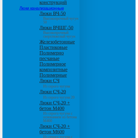
конструкций
Люки канализационные
Люки ВЧ-50
Высокопрочный чугун
50
Люки ВЧШГ-50
Высокопрочный
сверхтяжелый чугун
Железобетонные
Пластиковые
Полимерно
песчаные
Полимерное
композитные
Полимерные
Люки СЧ
Из серого чугуна
Люки СЧ-20
Из серого чугуна 20
Люки СЧ-20 +
бетон М400
Из серого чугуна с
основанием из бетона
М400
Люки СЧ-20 +
бетон М600
Из серого чугуна с