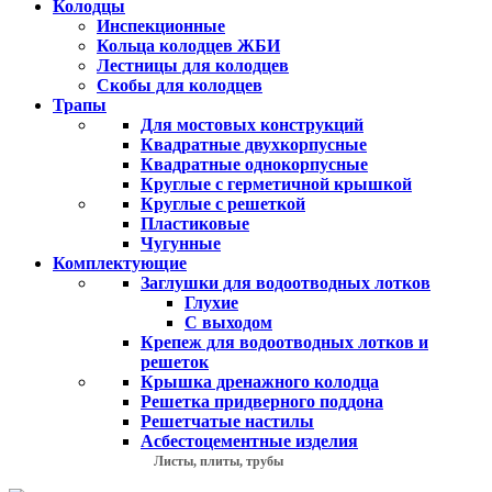
Колодцы
Инспекционные
Кольца колодцев ЖБИ
Лестницы для колодцев
Скобы для колодцев
Трапы
Для мостовых конструкций
Квадратные двухкорпусные
Квадратные однокорпусные
Круглые с герметичной крышкой
Круглые с решеткой
Пластиковые
Чугунные
Комплектующие
Заглушки для водоотводных лотков
Глухие
С выходом
Крепеж для водоотводных лотков и
решеток
Крышка дренажного колодца
Решетка придверного поддона
Решетчатые настилы
Асбестоцементные изделия
Листы, плиты, трубы