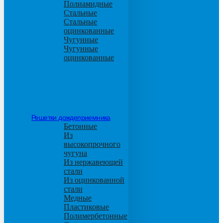
Полиамидные
Стальные
Стальные
оцинкованные
Чугунные
Чугунные
оцинкованные
Решетки дождеприемника
Бетонные
Из
высокопрочного
чугуна
Из нержавеющей
стали
Из оцинкованной
стали
Медные
Пластиковые
Полимербетонные