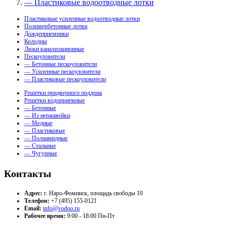
— Пластиковые водоотводные лотки
Пластиковые усиленные водоотводные лотки
Полимербетонные лотки
Дождеприемники
Колодцы
Люки канализационные
Пескоуловители
— Бетонные пескоуловители
— Усиленные пескоуловители
— Пластиковые пескоуловители
Решетки придверного поддона
Решетки водоприемные
— Бетонные
— Из нержавейки
— Медные
— Пластиковые
— Полиамидные
— Стальные
— Чугунные
Контакты
Адрес:
г. Наро-Фоминск, площадь свободы 10
Телефон:
+7 (495) 155-0121
Email:
info@vodoo.ru
Рабочее время:
9:00 - 18:00 Пн-Пт