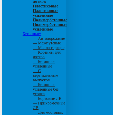
лотков
Пластиковые
Пластиковые
усиленные
Полимербетонные
Полимербетонные
усиленные
Бетонные:
— Автодорожные
— Межпутевые
— Мелкосидящие
— Корзины для
лотков
— Бетонные
усиленные
— С
вертикальным
выпуском
— Бетонные
усиленные без
уголка
— Бортовые ЛВ
— Прикромочные
ЛВ
— Для мостовых