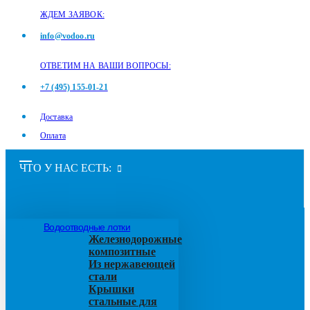
ЖДЕМ ЗАЯВОК:
info@vodoo.ru
ОТВЕТИМ НА ВАШИ ВОПРОСЫ:
+7 (495) 155-01-21
Доставка
Оплата
ЧТО У НАС ЕСТЬ:
Водоотводные лотки
Железнодорожные
композитные
Из нержавеющей
стали
Крышки
стальные для