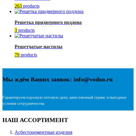
263
products
Решетка придверного поддона
3
products
Решетчатые настилы
79
products
Мы ждём Ваших заявок: info@vodoo.ru
Гарантируем хорошую оптовую цену, качественный сервис и выгодные
условия сотрудничества
НАШ АССОРТИМЕНТ
Асбестоцементные изделия