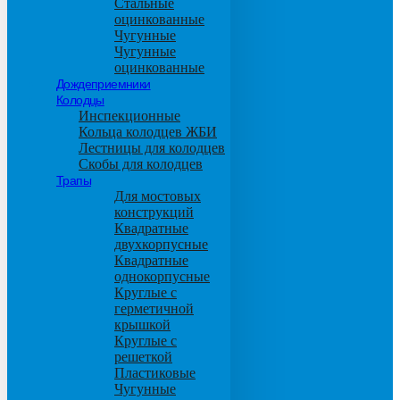
Стальные
оцинкованные
Чугунные
Чугунные
оцинкованные
Дождеприемники
Колодцы
Инспекционные
Кольца колодцев ЖБИ
Лестницы для колодцев
Скобы для колодцев
Трапы
Для мостовых
конструкций
Квадратные
двухкорпусные
Квадратные
однокорпусные
Круглые с
герметичной
крышкой
Круглые с
решеткой
Пластиковые
Чугунные