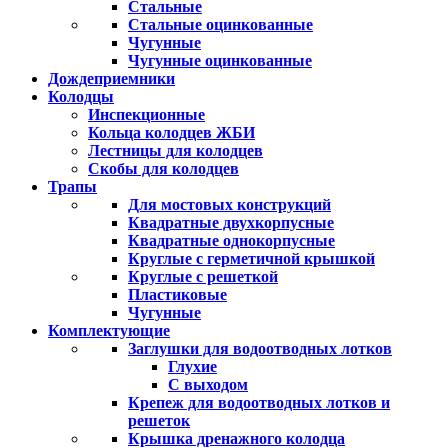
Стальные
Стальные оцинкованные
Чугунные
Чугунные оцинкованные
Дождеприемники
Колодцы
Инспекционные
Кольца колодцев ЖБИ
Лестницы для колодцев
Скобы для колодцев
Трапы
Для мостовых конструкций
Квадратные двухкорпусные
Квадратные однокорпусные
Круглые с герметичной крышкой
Круглые с решеткой
Пластиковые
Чугунные
Комплектующие
Заглушки для водоотводных лотков
Глухие
С выходом
Крепеж для водоотводных лотков и
решеток
Крышка дренажного колодца