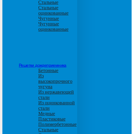
Стальные
Стальные
оцинкованные
Чугунные
Чугунные
оцинкованные
Решетки дождеприемника
Бетонные
Из
высокопрочного
чугуна
Из нержавеющей
стали
Из оцинкованной
стали
Медные
Пластиковые
Полимербетонные
Стальные