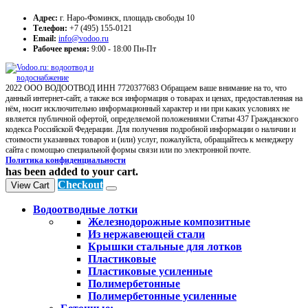
Адрес:
г. Наро-Фоминск, площадь свободы 10
Телефон:
+7 (495) 155-0121
Email:
info@vodoo.ru
Рабочее время:
9:00 - 18:00 Пн-Пт
2022 ООО ВОДООТВОД ИНН 7720377683 Обращаем ваше внимание на то, что
данный интернет-сайт, а также вся информация о товарах и ценах, предоставленная на
нём, носит исключительно информационный характер и ни при каких условиях не
является публичной офертой, определяемой положениями Статьи 437 Гражданского
кодекса Российской Федерации. Для получения подробной информации о наличии и
стоимости указанных товаров и (или) услуг, пожалуйста, обращайтесь к менеджеру
сайта с помощью специальной формы связи или по электронной почте.
Политика конфиденциальности
has been added to your cart.
Checkout
View Cart
Водоотводные лотки
Железнодорожные композитные
Из нержавеющей стали
Крышки стальные для лотков
Пластиковые
Пластиковые усиленные
Полимербетонные
Полимербетонные усиленные