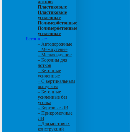
лотков
Пластиковые
Пластиковые
усиленные
Полимербетонные
Полимербетонные
усиленные
Бетонные:
– Автодорожные
– Межпутевые
– Мелкосидящие
– Корзины для
лотков
– Бетонные
усиленные
– С вертикальным
выпуском
– Бетонные
усиленные без
уголка
– Бортовые ЛВ
– Прикромочные
ЛВ
– Для мостовых
конструкций