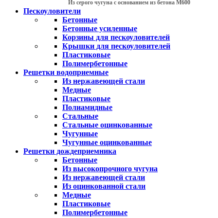
Из серого чугуна с основанием из бетона М600
Пескоуловители
Бетонные
Бетонные усиленные
Корзины для пескоуловителей
Крышки для пескоуловителей
Пластиковые
Полимербетонные
Решетки водоприемные
Из нержавеющей стали
Медные
Пластиковые
Полиамидные
Стальные
Стальные оцинкованные
Чугунные
Чугунные оцинкованные
Решетки дождеприемника
Бетонные
Из высокопрочного чугуна
Из нержавеющей стали
Из оцинкованной стали
Медные
Пластиковые
Полимербетонные