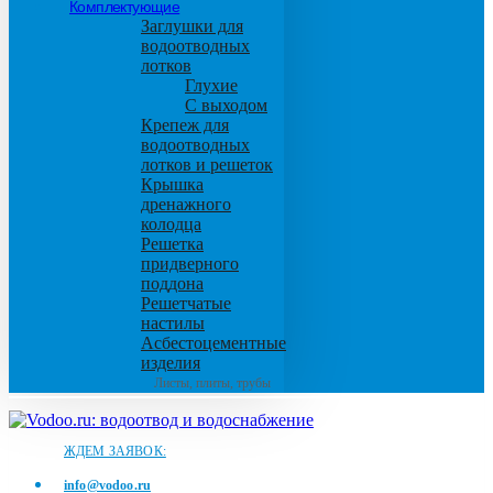
Комплектующие
Заглушки для
водоотводных
лотков
Глухие
С выходом
Крепеж для
водоотводных
лотков и решеток
Крышка
дренажного
колодца
Решетка
придверного
поддона
Решетчатые
настилы
Асбестоцементные
изделия
Листы, плиты, трубы
ЖДЕМ ЗАЯВОК:
info@vodoo.ru