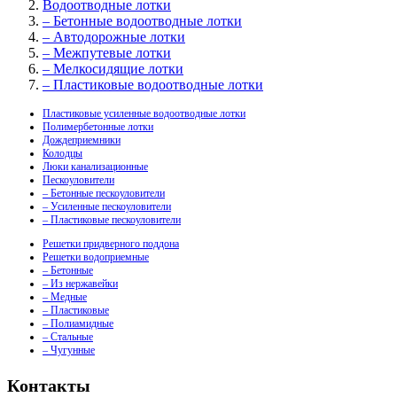
Водоотводные лотки
– Бетонные водоотводные лотки
– Автодорожные лотки
– Межпутевые лотки
– Мелкосидящие лотки
– Пластиковые водоотводные лотки
Пластиковые усиленные водоотводные лотки
Полимербетонные лотки
Дождеприемники
Колодцы
Люки канализационные
Пескоуловители
– Бетонные пескоуловители
– Усиленные пескоуловители
– Пластиковые пескоуловители
Решетки придверного поддона
Решетки водоприемные
– Бетонные
– Из нержавейки
– Медные
– Пластиковые
– Полиамидные
– Стальные
– Чугунные
Контакты