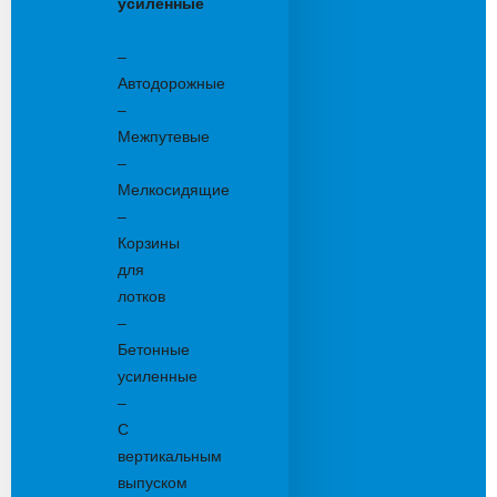
усиленные
Бетонные:
–
Автодорожные
–
Межпутевые
–
Мелкосидящие
–
Корзины
для
лотков
–
Бетонные
усиленные
–
С
вертикальным
выпуском