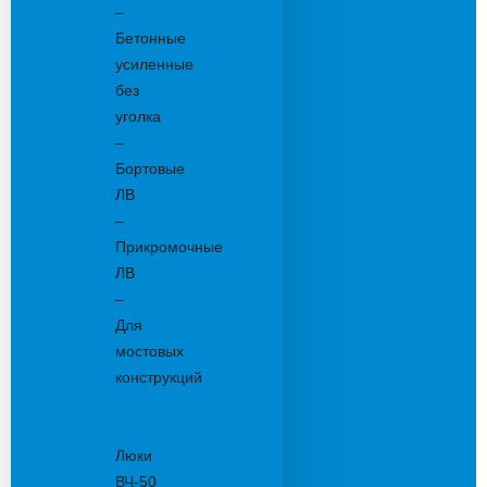
–
Бетонные
усиленные
без
уголка
–
Бортовые
ЛВ
–
Прикромочные
ЛВ
–
Для
мостовых
конструкций
Люки
канализационные
Люки
ВЧ-50