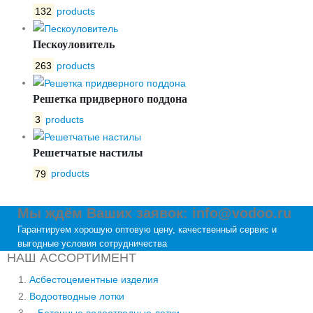
132
products
Пескоуловитель
263
products
Решетка придверного поддона
3
products
Решетчатые настилы
79
products
Мы ждём Ваших заявок: info@vodoo.ru
Гарантируем хорошую оптовую цену, качественный сервис и
выгодные условия сотрудничества
НАШ АССОРТИМЕНТ
Асбестоцементные изделия
Водоотводные лотки