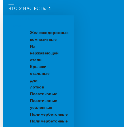
ЧТО У НАС ЕСТЬ:
Водоотводные
лотки
Железнодорожные
композитные
Из
нержавеющей
стали
Крышки
стальные
для
лотков
Пластиковые
Пластиковые
усиленные
Полимербетонные
Полимербетонные