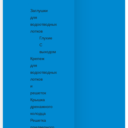
Комплектующие
Заглушки
для
водоотводных
лотков
Глухие
С
выходом
Крепеж
для
водоотводных
лотков
и
решеток
Крышка
дренажного
колодца
Решетка
придверного