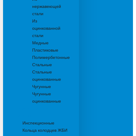
нержавеющей
стали
Из
оцинкованной
стали
Медные
Пластиковые
Полимербетонные
Стальные
Стальные
оцинкованные
Чугунные
Чугунные
оцинкованные
Дождеприемники
Колодцы
Инспекционные
Кольца колодцев ЖБИ