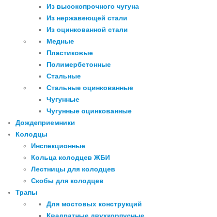
Из высокопрочного чугуна
Из нержавеющей стали
Из оцинкованной стали
Медные
Пластиковые
Полимербетонные
Стальные
Стальные оцинкованные
Чугунные
Чугунные оцинкованные
Дождеприемники
Колодцы
Инспекционные
Кольца колодцев ЖБИ
Лестницы для колодцев
Скобы для колодцев
Трапы
Для мостовых конструкций
Квадратные двухкорпусные