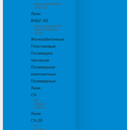
Высокопрочный
чугун 50
Люки
ВЧШГ-50
Высокопрочный
сверхтяжелый
чугун
Железобетонные
Пластиковые
Полимерно
песчаные
Полимерное
композитные
Полимерные
Люки
СЧ
Из
серого
чугуна
Люки
СЧ-20
Из
серого