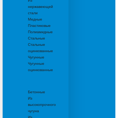
Из
нержавеющей
стали
Медные
Пластиковые
Полиамидные
Стальные
Стальные
оцинкованные
Чугунные
Чугунные
оцинкованные
Решетки
дождеприемника
Бетонные
Из
высокопрочного
чугуна
Из