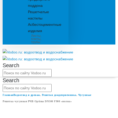
поддона
Решетчатые
настилы
Асбестоцементные
изделия
Листы,
плиты,
трубы
Search
Search
Главная
Водоотвод и дренаж
,
Решетки дождеприемника
,
Чугунные
Решетка чугунная РЧВ Optima DN500 F900 «волна»
РЕШЕТКА ЧУГУННАЯ РЧВ