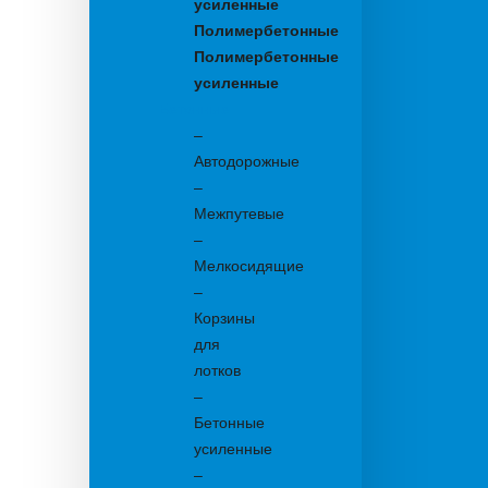
усиленные
Полимербетонные
Полимербетонные
усиленные
Бетонные:
–
Автодорожные
–
Межпутевые
–
Мелкосидящие
–
Корзины
для
лотков
–
Бетонные
усиленные
–