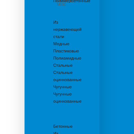
Полимербетонные
из бетона
М600
Решетки
водоприемные
Из
нержавеющей
стали
Медные
Пластиковые
Полиамидные
Стальные
Стальные
оцинкованные
Чугунные
Чугунные
оцинкованные
Решетки
дождеприемника
Бетонные
Из