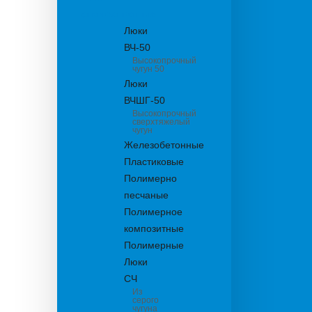
канализационные
Люки
ВЧ-50
Высокопрочный
чугун 50
Люки
ВЧШГ-50
Высокопрочный
сверхтяжелый
чугун
Железобетонные
Пластиковые
Полимерно
песчаные
Полимерное
композитные
Полимерные
Люки
СЧ
Из
серого
чугуна