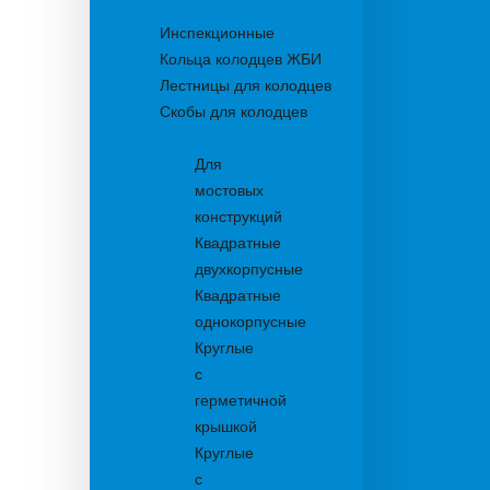
Колодцы
Инспекционные
Кольца колодцев ЖБИ
Лестницы для колодцев
Скобы для колодцев
Трапы
Для
мостовых
конструкций
Квадратные
двухкорпусные
Квадратные
однокорпусные
Круглые
с
герметичной
крышкой
Круглые
с