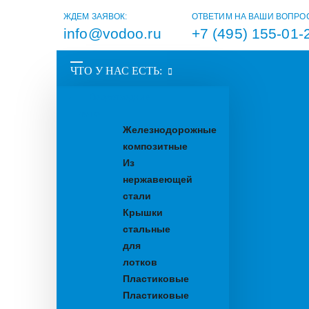
ЖДЕМ ЗАЯВОК:
ОТВЕТИМ НА ВАШИ ВОПРО
info@vodoo.ru
+7 (495) 155-01-
ЧТО У НАС ЕСТЬ:
Водоотводные
лотки
Железнодорожные
композитные
Из
нержавеющей
стали
Крышки
стальные
для
лотков
Пластиковые
Пластиковые