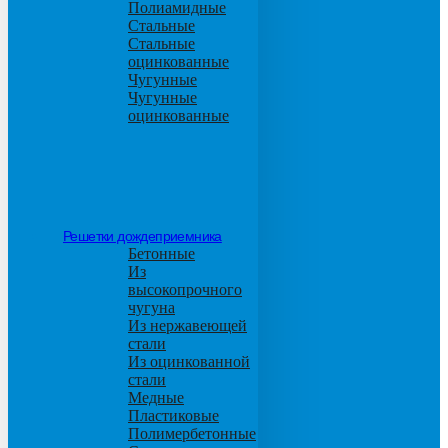
Полиамидные
Стальные
Стальные
оцинкованные
Чугунные
Чугунные
оцинкованные
Решетки дождеприемника
Бетонные
Из
высокопрочного
чугуна
Из нержавеющей
стали
Из оцинкованной
стали
Медные
Пластиковые
Полимербетонные