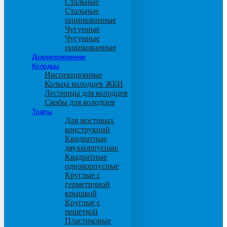
Стальные
Стальные
оцинкованные
Чугунные
Чугунные
оцинкованные
Дождеприемники
Колодцы
Инспекционные
Кольца колодцев ЖБИ
Лестницы для колодцев
Скобы для колодцев
Трапы
Для мостовых
конструкций
Квадратные
двухкорпусные
Квадратные
однокорпусные
Круглые с
герметичной
крышкой
Круглые с
решеткой
Пластиковые