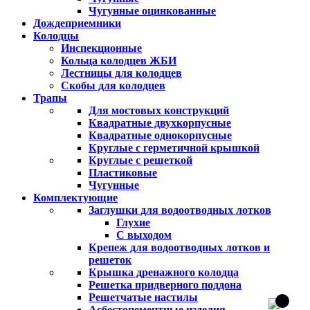
Чугунные оцинкованные
Дождеприемники
Колодцы
Инспекционные
Кольца колодцев ЖБИ
Лестницы для колодцев
Скобы для колодцев
Трапы
Для мостовых конструкций
Квадратные двухкорпусные
Квадратные однокорпусные
Круглые с герметичной крышкой
Круглые с решеткой
Пластиковые
Чугунные
Комплектующие
Заглушки для водоотводных лотков
Глухие
С выходом
Крепеж для водоотводных лотков и
решеток
Крышка дренажного колодца
Решетка придверного поддона
Решетчатые настилы
Асбестоцементные изделия