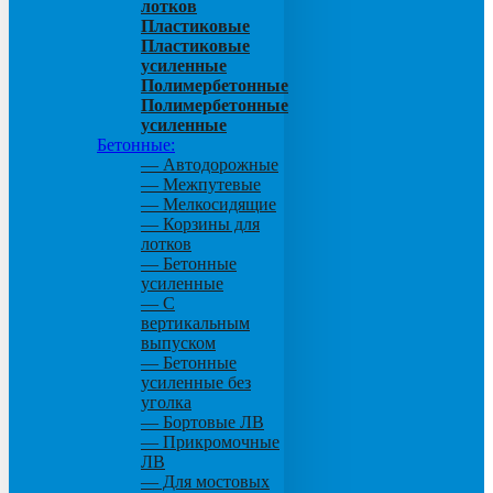
лотков
Пластиковые
Пластиковые
усиленные
Полимербетонные
Полимербетонные
усиленные
Бетонные:
— Автодорожные
— Межпутевые
— Мелкосидящие
— Корзины для
лотков
— Бетонные
усиленные
— С
вертикальным
выпуском
— Бетонные
усиленные без
уголка
— Бортовые ЛВ
— Прикромочные
ЛВ
— Для мостовых