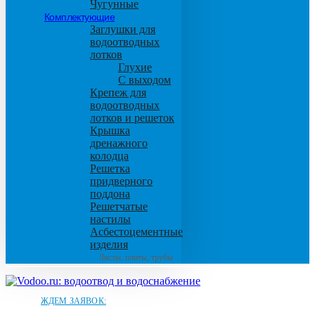
Чугунные
Комплектующие
Заглушки для
водоотводных
лотков
Глухие
С выходом
Крепеж для
водоотводных
лотков и решеток
Крышка
дренажного
колодца
Решетка
придверного
поддона
Решетчатые
настилы
Асбестоцементные
изделия
Листы, плиты, трубы
ЖДЕМ ЗАЯВОК: