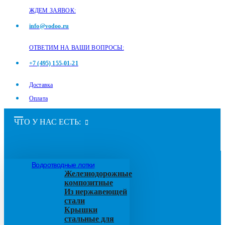
ЖДЕМ ЗАЯВОК:
info@vodoo.ru
ОТВЕТИМ НА ВАШИ ВОПРОСЫ:
+7 (495) 155-01-21
Доставка
Оплата
ЧТО У НАС ЕСТЬ:
Водоотводные лотки
Железнодорожные
композитные
Из нержавеющей
стали
Крышки
стальные для