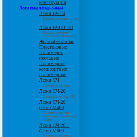
конструкций
Люки канализационные
Люки ВЧ-50
Высокопрочный чугун
50
Люки ВЧШГ-50
Высокопрочный
сверхтяжелый чугун
Железобетонные
Пластиковые
Полимерно
песчаные
Полимерное
композитные
Полимерные
Люки СЧ
Из серого чугуна
Люки СЧ-20
Из серого чугуна 20
Люки СЧ-20 +
бетон М400
Из серого чугуна с
основанием из бетона
М400
Люки СЧ-20 +
бетон М600
Из серого чугуна с