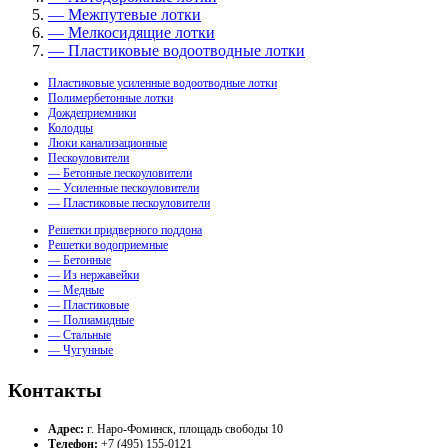
— Межпутевые лотки
— Мелкосидящие лотки
— Пластиковые водоотводные лотки
Пластиковые усиленные водоотводные лотки
Полимербетонные лотки
Дождеприемники
Колодцы
Люки канализационные
Пескоуловители
— Бетонные пескоуловители
— Усиленные пескоуловители
— Пластиковые пескоуловители
Решетки придверного поддона
Решетки водоприемные
— Бетонные
— Из нержавейки
— Медные
— Пластиковые
— Полиамидные
— Стальные
— Чугунные
Контакты
Адрес:
г. Наро-Фоминск, площадь свободы 10
Телефон:
+7 (495) 155-0121