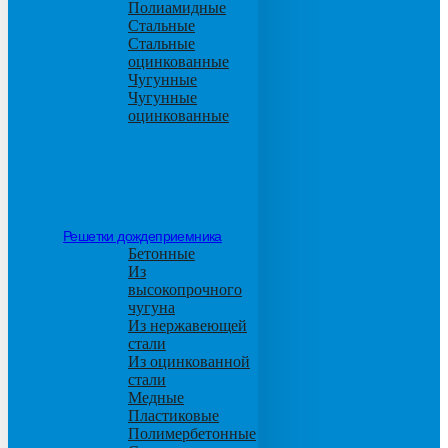
Полиамидные
Стальные
Стальные
оцинкованные
Чугунные
Чугунные
оцинкованные
Решетки дождеприемника
Бетонные
Из
высокопрочного
чугуна
Из нержавеющей
стали
Из оцинкованной
стали
Медные
Пластиковые
Полимербетонные