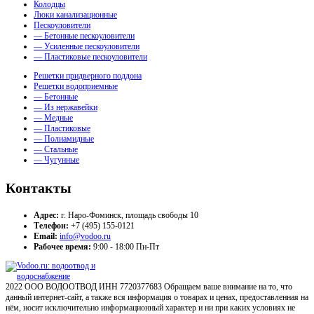
Колодцы
Люки канализационные
Пескоуловители
— Бетонные пескоуловители
— Усиленные пескоуловители
— Пластиковые пескоуловители
Решетки придверного поддона
Решетки водоприемные
— Бетонные
— Из нержавейки
— Медные
— Пластиковые
— Полиамидные
— Стальные
— Чугунные
Контакты
Адрес:
г. Наро-Фоминск, площадь свободы 10
Телефон:
+7 (495) 155-0121
Email:
info@vodoo.ru
Рабочее время:
9:00 - 18:00 Пн-Пт
2022 ООО ВОДООТВОД ИНН 7720377683 Обращаем ваше внимание на то, что
данный интернет-сайт, а также вся информация о товарах и ценах, предоставленная на
нём, носит исключительно информационный характер и ни при каких условиях не