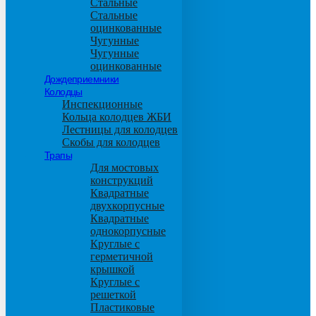
Стальные
Стальные
оцинкованные
Чугунные
Чугунные
оцинкованные
Дождеприемники
Колодцы
Инспекционные
Кольца колодцев ЖБИ
Лестницы для колодцев
Скобы для колодцев
Трапы
Для мостовых
конструкций
Квадратные
двухкорпусные
Квадратные
однокорпусные
Круглые с
герметичной
крышкой
Круглые с
решеткой
Пластиковые