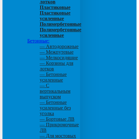
лотков
Пластиковые
Пластиковые
усиленные
Полимербетонные
Полимербетонные
усиленные
Бетонные:
— Автодорожные
— Межпутевые
— Мелкосидящие
— Корзины для
лотков
— Бетонные
усиленные
— С
вертикальным
выпуском
— Бетонные
усиленные без
уголка
— Бортовые ЛВ
— Прикромочные
ЛВ
— Для мостовых