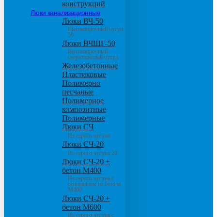
конструкций
Люки канализационные
Люки ВЧ-50
Высокопрочный чугун
50
Люки ВЧШГ-50
Высокопрочный
сверхтяжелый чугун
Железобетонные
Пластиковые
Полимерно
песчаные
Полимерное
композитные
Полимерные
Люки СЧ
Из серого чугуна
Люки СЧ-20
Из серого чугуна 20
Люки СЧ-20 +
бетон М400
Из серого чугуна с
основанием из бетона
М400
Люки СЧ-20 +
бетон М600
Из серого чугуна с