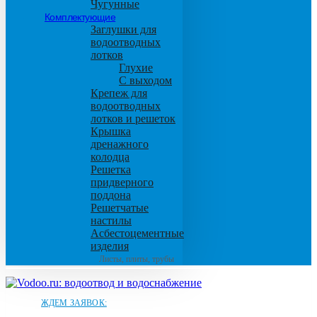
Чугунные
Комплектующие
Заглушки для
водоотводных
лотков
Глухие
С выходом
Крепеж для
водоотводных
лотков и решеток
Крышка
дренажного
колодца
Решетка
придверного
поддона
Решетчатые
настилы
Асбестоцементные
изделия
Листы, плиты, трубы
ЖДЕМ ЗАЯВОК: