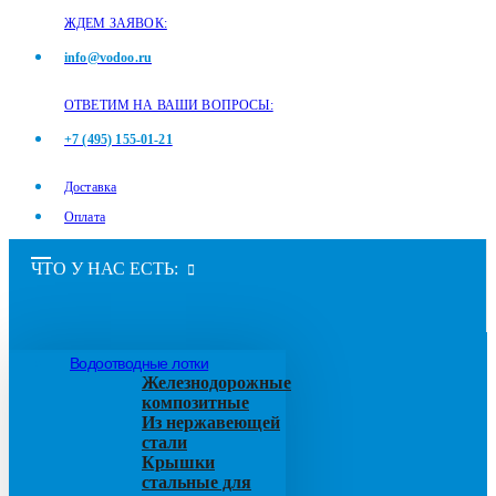
ЖДЕМ ЗАЯВОК:
info@vodoo.ru
ОТВЕТИМ НА ВАШИ ВОПРОСЫ:
+7 (495) 155-01-21
Доставка
Оплата
ЧТО У НАС ЕСТЬ:
Водоотводные лотки
Железнодорожные
композитные
Из нержавеющей
стали
Крышки
стальные для