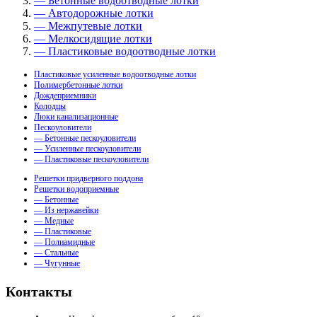
— Бетонные водоотводные лотки
— Автодорожные лотки
— Межпутевые лотки
— Мелкосидящие лотки
— Пластиковые водоотводные лотки
Пластиковые усиленные водоотводные лотки
Полимербетонные лотки
Дождеприемники
Колодцы
Люки канализационные
Пескоуловители
— Бетонные пескоуловители
— Усиленные пескоуловители
— Пластиковые пескоуловители
Решетки придверного поддона
Решетки водоприемные
— Бетонные
— Из нержавейки
— Медные
— Пластиковые
— Полиамидные
— Стальные
— Чугунные
Контакты