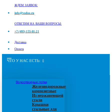
ЖДЕМ ЗАЯВОК:
info@vodoo.ru
ОТВЕТИМ НА ВАШИ ВОПРОСЫ:
+7 (495) 155-01-21
Доставка
Оплата
ЧТО У НАС ЕСТЬ:
Водоотводные лотки
Железнодорожные
композитные
Из нержавеющей
стали
Крышки
стальные для