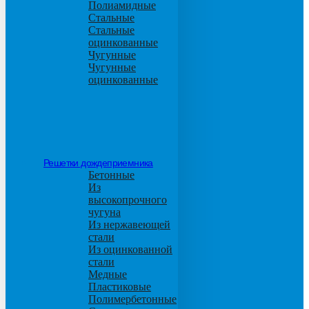
Полиамидные
Стальные
Стальные
оцинкованные
Чугунные
Чугунные
оцинкованные
Решетки дождеприемника
Бетонные
Из
высокопрочного
чугуна
Из нержавеющей
стали
Из оцинкованной
стали
Медные
Пластиковые
Полимербетонные