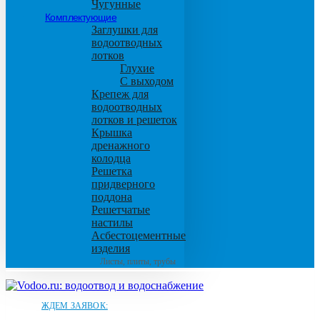
Чугунные
Комплектующие
Заглушки для
водоотводных
лотков
Глухие
С выходом
Крепеж для
водоотводных
лотков и решеток
Крышка
дренажного
колодца
Решетка
придверного
поддона
Решетчатые
настилы
Асбестоцементные
изделия
Листы, плиты, трубы
ЖДЕМ ЗАЯВОК: