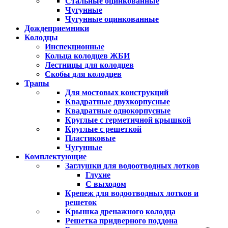
Стальные оцинкованные
Чугунные
Чугунные оцинкованные
Дождеприемники
Колодцы
Инспекционные
Кольца колодцев ЖБИ
Лестницы для колодцев
Скобы для колодцев
Трапы
Для мостовых конструкций
Квадратные двухкорпусные
Квадратные однокорпусные
Круглые с герметичной крышкой
Круглые с решеткой
Пластиковые
Чугунные
Комплектующие
Заглушки для водоотводных лотков
Глухие
С выходом
Крепеж для водоотводных лотков и
решеток
Крышка дренажного колодца
Решетка придверного поддона