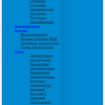
Стальные
Стальные
оцинкованные
Чугунные
Чугунные
оцинкованные
Дождеприемники
Колодцы
Инспекционные
Кольца колодцев ЖБИ
Лестницы для колодцев
Скобы для колодцев
Трапы
Для мостовых
конструкций
Квадратные
двухкорпусные
Квадратные
однокорпусные
Круглые с
герметичной
крышкой
Круглые с
решеткой
Пластиковые