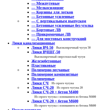
— Межпутевые
— Мелкосидящие
— Корзины для лотков
— Бетонные усиленные
— С вертикальным выпуском
— Бетонные усиленные без уголка
— Бортовые ЛВ
— Прикромочные ЛВ
— Для мостовых конструкций
Люки канализационные
Люки ВЧ-50
Высокопрочный чугун 50
Люки ВЧШГ-50
Высокопрочный сверхтяжелый чугун
Железобетонные
Пластиковые
Полимерно песчаные
Полимерное композитные
Полимерные
Люки СЧ
Из серого чугуна
Люки СЧ-20
Из серого чугуна 20
Люки СЧ-20 + бетон М400
Из серого чугуна с основанием из бетона М400
Люки СЧ-20 + бетон М600
Из серого чугуна с основанием из бетона М600
Пескоуловители