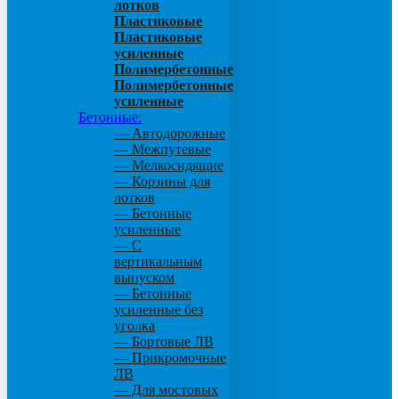
лотков
Пластиковые
Пластиковые
усиленные
Полимербетонные
Полимербетонные
усиленные
Бетонные:
— Автодорожные
— Межпутевые
— Мелкосидящие
— Корзины для
лотков
— Бетонные
усиленные
— С
вертикальным
выпуском
— Бетонные
усиленные без
уголка
— Бортовые ЛВ
— Прикромочные
ЛВ
— Для мостовых