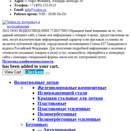
Адрес:
г. Наро-Фоминск, площадь свободы 10
Телефон:
+7 (495) 155-0121
Email:
info@vodoo.ru
Рабочее время:
9:00 - 18:00 Пн-Пт
2022 ООО ВОДООТВОД ИНН 7720377683 Обращаем ваше внимание на то, что
данный интернет-сайт, а также вся информация о товарах и ценах, предоставленная на
нём, носит исключительно информационный характер и ни при каких условиях не
является публичной офертой, определяемой положениями Статьи 437 Гражданского
кодекса Российской Федерации. Для получения подробной информации о наличии и
стоимости указанных товаров и (или) услуг, пожалуйста, обращайтесь к менеджеру
сайта с помощью специальной формы связи или по электронной почте.
Политика конфиденциальности
has been added to your cart.
Checkout
View Cart
Водоотводные лотки
Железнодорожные композитные
Из нержавеющей стали
Крышки стальные для лотков
Пластиковые
Пластиковые усиленные
Полимербетонные
Полимербетонные усиленные
Бетонные:
— Автодорожные