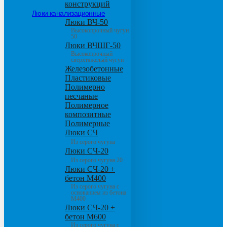
конструкций
Люки канализационные
Люки ВЧ-50
Высокопрочный чугун
50
Люки ВЧШГ-50
Высокопрочный
сверхтяжелый чугун
Железобетонные
Пластиковые
Полимерно
песчаные
Полимерное
композитные
Полимерные
Люки СЧ
Из серого чугуна
Люки СЧ-20
Из серого чугуна 20
Люки СЧ-20 +
бетон М400
Из серого чугуна с
основанием из бетона
М400
Люки СЧ-20 +
бетон М600
Из серого чугуна с