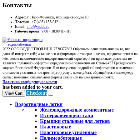
Контакты
Адрес:
г. Наро-Фоминск, площадь свободы 10
Телефон:
+7 (495) 155-0121
Email:
info@vodoo.ru
Рабочее время:
9:00 - 18:00 Пн-Пт
2022 ООО ВОДООТВОД ИНН 7720377683 Обращаем ваше внимание на то, что
данный интернет-сайт, а также вся информация о товарах и ценах, предоставленная на
нём, носит исключительно информационный характер и ни при каких условиях не
является публичной офертой, определяемой положениями Статьи 437 Гражданского
кодекса Российской Федерации. Для получения подробной информации о наличии и
стоимости указанных товаров и (или) услуг, пожалуйста, обращайтесь к менеджеру
сайта с помощью специальной формы связи или по электронной почте.
Политика конфиденциальности
has been added to your cart.
Checkout
View Cart
Водоотводные лотки
Железнодорожные композитные
Из нержавеющей стали
Крышки стальные для лотков
Пластиковые
Пластиковые усиленные
Полимербетонные