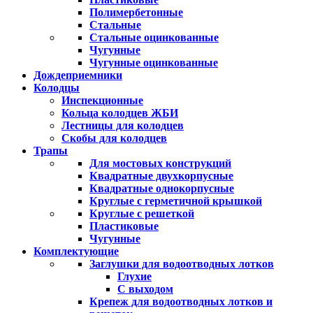
Полимербетонные
Стальные
Стальные оцинкованные
Чугунные
Чугунные оцинкованные
Дождеприемники
Колодцы
Инспекционные
Кольца колодцев ЖБИ
Лестницы для колодцев
Скобы для колодцев
Трапы
Для мостовых конструкций
Квадратные двухкорпусные
Квадратные однокорпусные
Круглые с герметичной крышкой
Круглые с решеткой
Пластиковые
Чугунные
Комплектующие
Заглушки для водоотводных лотков
Глухие
С выходом
Крепеж для водоотводных лотков и