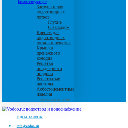
Комплектующие
Заглушки для
водоотводных
лотков
Глухие
С выходом
Крепеж для
водоотводных
лотков и решеток
Крышка
дренажного
колодца
Решетка
придверного
поддона
Решетчатые
настилы
Асбестоцементные
изделия
Листы, плиты, трубы
ЖДЕМ ЗАЯВОК:
info@vodoo.ru