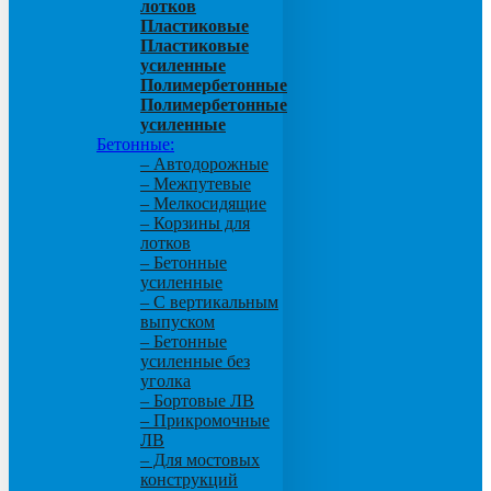
лотков
Пластиковые
Пластиковые
усиленные
Полимербетонные
Полимербетонные
усиленные
Бетонные:
– Автодорожные
– Межпутевые
– Мелкосидящие
– Корзины для
лотков
– Бетонные
усиленные
– С вертикальным
выпуском
– Бетонные
усиленные без
уголка
– Бортовые ЛВ
– Прикромочные
ЛВ
– Для мостовых
конструкций