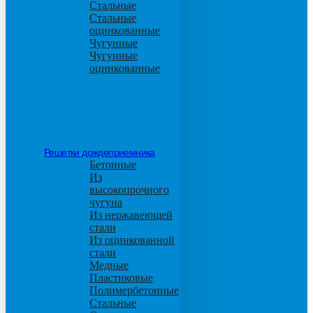
Стальные
Стальные
оцинкованные
Чугунные
Чугунные
оцинкованные
Решетки дождеприемника
Бетонные
Из
высокопрочного
чугуна
Из нержавеющей
стали
Из оцинкованной
стали
Медные
Пластиковые
Полимербетонные
Стальные