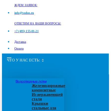
ЖДЕМ ЗАЯВОК:
info@vodoo.ru
ОТВЕТИМ НА ВАШИ ВОПРОСЫ:
+7 (495) 155-01-21
Доставка
Оплата
ЧТО У НАС ЕСТЬ:
Водоотводные лотки
Железнодорожные
композитные
Из нержавеющей
стали
Крышки
стальные для