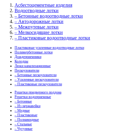
Асбестоцементные изделия
Водоотводные лотки
– Бетонные водоотводные лотки
– Автодорожные лотки
– Межпутевые лотки
– Мелкосидящие лотки
– Пластиковые водоотводные лотки
Пластиковые усиленные водоотводные лотки
Полимербетонные лотки
Дождеприемники
Колодцы
Люки канализационные
Пескоуловители
– Бетонные пескоуловители
– Усиленные пескоуловители
– Пластиковые пескоуловители
Решетки придверного поддона
Решетки водоприемные
– Бетонные
– Из нержавейки
– Медные
– Пластиковые
– Полиамидные
– Стальные
– Чугунные