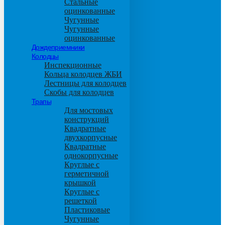
Стальные
оцинкованные
Чугунные
Чугунные
оцинкованные
Дождеприемники
Колодцы
Инспекционные
Кольца колодцев ЖБИ
Лестницы для колодцев
Скобы для колодцев
Трапы
Для мостовых
конструкций
Квадратные
двухкорпусные
Квадратные
однокорпусные
Круглые с
герметичной
крышкой
Круглые с
решеткой
Пластиковые
Чугунные