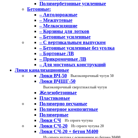
Полимербетонные усиленные
Бетонные:
– Автодорожные
– Межпутевые
– Мелкосидящие
– Корзины для лотков
– Бетонные усиленные
– С вертикальным выпуском
– Бетонные усиленные без уголка
– Бортовые ЛВ
– Прикромочные ЛВ
– Для мостовых конструкций
Люки канализационные
Люки ВЧ-50
Высокопрочный чугун 50
Люки ВЧШГ-50
Высокопрочный сверхтяжелый чугун
Железобетонные
Пластиковые
Полимерно песчаные
Полимерное композитные
Полимерные
Люки СЧ
Из серого чугуна
Люки СЧ-20
Из серого чугуна 20
Люки СЧ-20 + бетон М400
Из серого чугуна с основанием из бетона М400