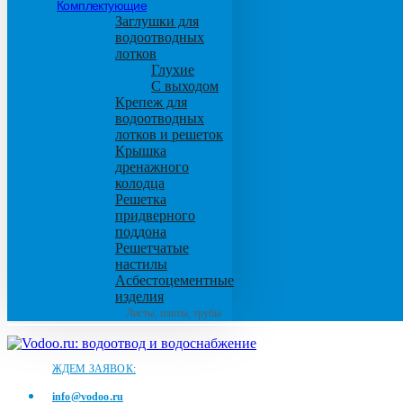
Комплектующие
Заглушки для
водоотводных
лотков
Глухие
С выходом
Крепеж для
водоотводных
лотков и решеток
Крышка
дренажного
колодца
Решетка
придверного
поддона
Решетчатые
настилы
Асбестоцементные
изделия
Листы, плиты, трубы
ЖДЕМ ЗАЯВОК:
info@vodoo.ru