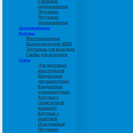
Стальные
оцинкованные
Чугунные
Чугунные
оцинкованные
Дождеприемники
Колодцы
Инспекционные
Кольца колодцев ЖБИ
Лестницы для колодцев
Скобы для колодцев
Трапы
Для мостовых
конструкций
Квадратные
двухкорпусные
Квадратные
однокорпусные
Круглые с
герметичной
крышкой
Круглые с
решеткой
Пластиковые
Чугунные