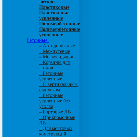
лотков
Пластиковые
Пластиковые
усиленные
Полимербетонные
Полимербетонные
усиленные
Бетонные:
– Автодорожные
– Межпутевые
– Мелкосидящие
– Корзины для
лотков
– Бетонные
усиленные
– С вертикальным
выпуском
– Бетонные
усиленные без
уголка
– Бортовые ЛВ
– Прикромочные
ЛВ
– Для мостовых
конструкций