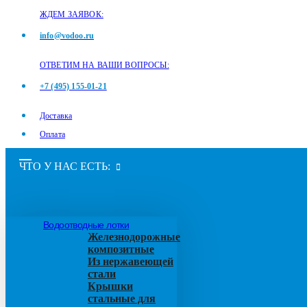
ЖДЕМ ЗАЯВОК:
info@vodoo.ru
ОТВЕТИМ НА ВАШИ ВОПРОСЫ:
+7 (495) 155-01-21
Доставка
Оплата
ЧТО У НАС ЕСТЬ:
Водоотводные лотки
Железнодорожные
композитные
Из нержавеющей
стали
Крышки
стальные для