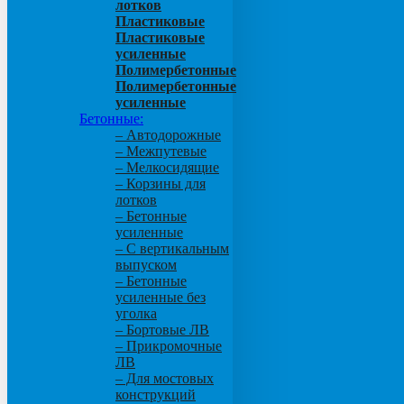
лотков
Пластиковые
Пластиковые
усиленные
Полимербетонные
Полимербетонные
усиленные
Бетонные:
– Автодорожные
– Межпутевые
– Мелкосидящие
– Корзины для
лотков
– Бетонные
усиленные
– С вертикальным
выпуском
– Бетонные
усиленные без
уголка
– Бортовые ЛВ
– Прикромочные
ЛВ
– Для мостовых
конструкций