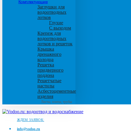
Комплектующие
Заглушки для
водоотводных
лотков
Глухие
С выходом
Крепеж для
водоотводных
лотков и решеток
Крышка
дренажного
колодца
Решетка
придверного
поддона
Решетчатые
настилы
Асбестоцементные
изделия
Листы, плиты, трубы
ЖДЕМ ЗАЯВОК:
info@vodoo.ru