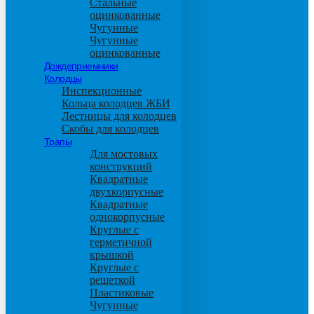
Стальные
оцинкованные
Чугунные
Чугунные
оцинкованные
Дождеприемники
Колодцы
Инспекционные
Кольца колодцев ЖБИ
Лестницы для колодцев
Скобы для колодцев
Трапы
Для мостовых
конструкций
Квадратные
двухкорпусные
Квадратные
однокорпусные
Круглые с
герметичной
крышкой
Круглые с
решеткой
Пластиковые
Чугунные