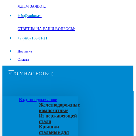
ЖДЕМ ЗАЯВОК:
info@vodoo.ru
ОТВЕТИМ НА ВАШИ ВОПРОСЫ:
+7 (495) 155-01-21
Доставка
Оплата
ЧТО У НАС ЕСТЬ:
Водоотводные лотки
Железнодорожные
композитные
Из нержавеющей
стали
Крышки
стальные для