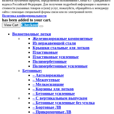
является публичной офертой, определяемой положениями Статьи 437 Гражданского
кодекса Российской Федерации. Для получения подробной информации о наличии и
стоимости указанных товаров и (или) услуг, пожалуйста, обращайтесь к менеджеру
сайта с помощью специальной формы связи или по электронной почте.
Политика конфиденциальности
has been added to your cart.
Checkout
View Cart
Водоотводные лотки
Железнодорожные композитные
Из нержавеющей стали
Крышки стальные для лотков
Пластиковые
Пластиковые усиленные
Полимербетонные
Полимербетонные усиленные
Бетонные:
– Автодорожные
– Межпутевые
– Мелкосидящие
– Корзины для лотков
– Бетонные усиленные
– С вертикальным выпуском
– Бетонные усиленные без уголка
– Бортовые ЛВ
– Прикромочные ЛВ