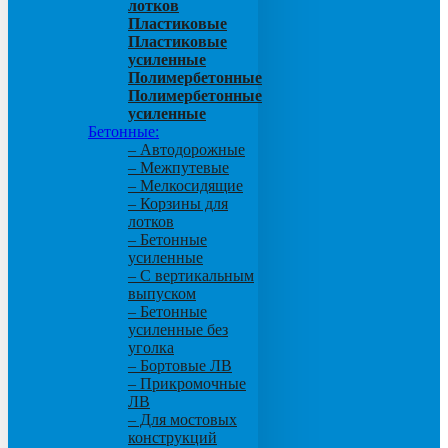
лотков
Пластиковые
Пластиковые
усиленные
Полимербетонные
Полимербетонные
усиленные
Бетонные:
– Автодорожные
– Межпутевые
– Мелкосидящие
– Корзины для
лотков
– Бетонные
усиленные
– С вертикальным
выпуском
– Бетонные
усиленные без
уголка
– Бортовые ЛВ
– Прикромочные
ЛВ
– Для мостовых
конструкций