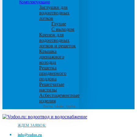
Комплектующие
Заглушки для
водоотводных
лотков
Глухие
С выходом
Крепеж для
водоотводных
лотков и решеток
Крышка
дренажного
колодца
Решетка
придверного
поддона
Решетчатые
настилы
Асбестоцементные
изделия
Листы, плиты, трубы
ЖДЕМ ЗАЯВОК:
info@vodoo.ru