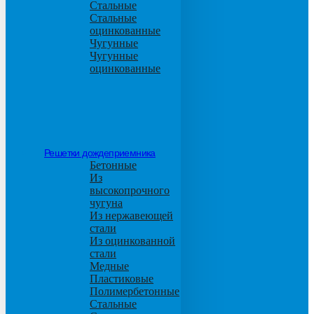
Стальные
Стальные
оцинкованные
Чугунные
Чугунные
оцинкованные
Решетки дождеприемника
Бетонные
Из
высокопрочного
чугуна
Из нержавеющей
стали
Из оцинкованной
стали
Медные
Пластиковые
Полимербетонные
Стальные