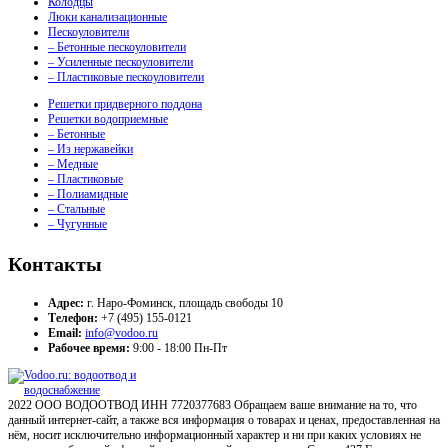
Колодцы
Люки канализационные
Пескоуловители
– Бетонные пескоуловители
– Усиленные пескоуловители
– Пластиковые пескоуловители
Решетки придверного поддона
Решетки водоприемные
– Бетонные
– Из нержавейки
– Медные
– Пластиковые
– Полиамидные
– Стальные
– Чугунные
Контакты
Адрес:
г. Наро-Фоминск, площадь свободы 10
Телефон:
+7 (495) 155-0121
Email:
info@vodoo.ru
Рабочее время:
9:00 - 18:00 Пн-Пт
2022 ООО ВОДООТВОД ИНН 7720377683 Обращаем ваше внимание на то, что
данный интернет-сайт, а также вся информация о товарах и ценах, предоставленная на
нём, носит исключительно информационный характер и ни при каких условиях не