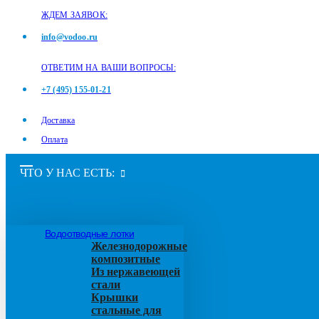
ЖДЕМ ЗАЯВОК:
info@vodoo.ru
ОТВЕТИМ НА ВАШИ ВОПРОСЫ:
+7 (495) 155-01-21
Доставка
Оплата
ЧТО У НАС ЕСТЬ:
Водоотводные лотки
Железнодорожные
композитные
Из нержавеющей
стали
Крышки
стальные для