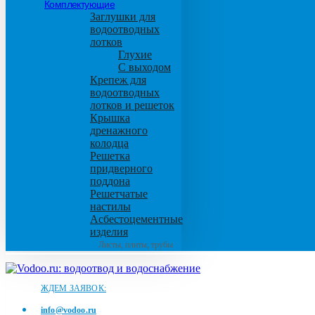
Комплектующие
Заглушки для
водоотводных
лотков
Глухие
С выходом
Крепеж для
водоотводных
лотков и решеток
Крышка
дренажного
колодца
Решетка
придверного
поддона
Решетчатые
настилы
Асбестоцементные
изделия
Листы, плиты, трубы
ЖДЕМ ЗАЯВОК:
info@vodoo.ru