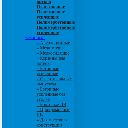
лотков
Пластиковые
Пластиковые
усиленные
Полимербетонные
Полимербетонные
усиленные
Бетонные:
– Автодорожные
– Межпутевые
– Мелкосидящие
– Корзины для
лотков
– Бетонные
усиленные
– С вертикальным
выпуском
– Бетонные
усиленные без
уголка
– Бортовые ЛВ
– Прикромочные
ЛВ
– Для мостовых
конструкций