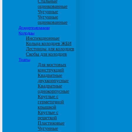
Стальные
оцинкованные
Чугунные
Чугунные
оцинкованные
Дождеприемники
Колодцы
Инспекционные
Кольца колодцев ЖБИ
Лестницы для колодцев
Скобы для колодцев
Трапы
Для мостовых
конструкций
Квадратные
двухкорпусные
Квадратные
однокорпусные
Круглые с
герметичной
крышкой
Круглые с
решеткой
Пластиковые
Чугунные