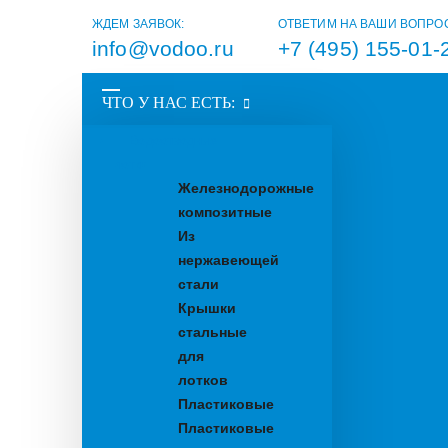
ЖДЕМ ЗАЯВОК:
ОТВЕТИМ НА ВАШИ ВОПРО
info@vodoo.ru
+7 (495) 155-01-
ЧТО У НАС ЕСТЬ:
Водоотводные
лотки
Железнодорожные
композитные
Из
нержавеющей
стали
Крышки
стальные
для
лотков
Пластиковые
Пластиковые