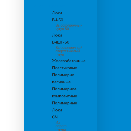
канализационные
Люки
ВЧ-50
Высокопрочный
чугун 50
Люки
ВЧШГ-50
Высокопрочный
сверхтяжелый
чугун
Железобетонные
Пластиковые
Полимерно
песчаные
Полимерное
композитные
Полимерные
Люки
СЧ
Из
серого
чугуна