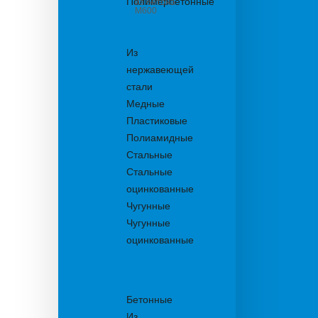
Полимербетонные
из бетона
М600
Решетки
водоприемные
Из
нержавеющей
стали
Медные
Пластиковые
Полиамидные
Стальные
Стальные
оцинкованные
Чугунные
Чугунные
оцинкованные
Решетки
дождеприемника
Бетонные
Из