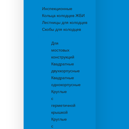
Колодцы
Инспекционные
Кольца колодцев ЖБИ
Лестницы для колодцев
Скобы для колодцев
Трапы
Для
мостовых
конструкций
Квадратные
двухкорпусные
Квадратные
однокорпусные
Круглые
с
герметичной
крышкой
Круглые
с