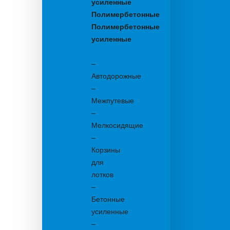
усиленные
Полимербетонные
Полимербетонные
усиленные
Бетонные:
–
Автодорожные
–
Межпутевые
–
Мелкосидящие
–
Корзины
для
лотков
–
Бетонные
усиленные
–