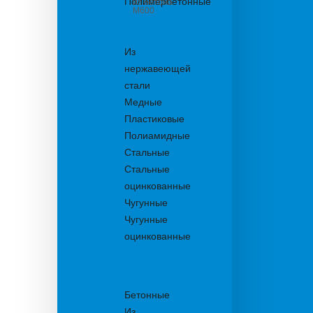
Полимербетонные
из бетона
М600
Решетки
водоприемные
Из
нержавеющей
стали
Медные
Пластиковые
Полиамидные
Стальные
Стальные
оцинкованные
Чугунные
Чугунные
оцинкованные
Решетки
дождеприемника
Бетонные
Из