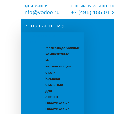
ЖДЕМ ЗАЯВОК:
ОТВЕТИМ НА ВАШИ ВОПРО
info@vodoo.ru
+7 (495) 155-01-
ЧТО У НАС ЕСТЬ:
Водоотводные
лотки
Железнодорожные
композитные
Из
нержавеющей
стали
Крышки
стальные
для
лотков
Пластиковые
Пластиковые