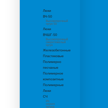
канализационные
Люки
ВЧ-50
Высокопрочный
чугун 50
Люки
ВЧШГ-50
Высокопрочный
сверхтяжелый
чугун
Железобетонные
Пластиковые
Полимерно
песчаные
Полимерное
композитные
Полимерные
Люки
СЧ
Из
серого
чугуна