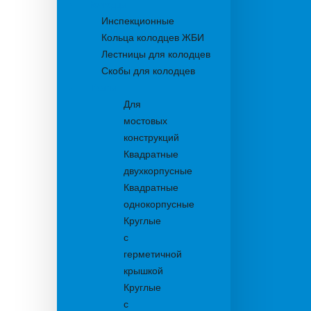
Колодцы
Инспекционные
Кольца колодцев ЖБИ
Лестницы для колодцев
Скобы для колодцев
Трапы
Для
мостовых
конструкций
Квадратные
двухкорпусные
Квадратные
однокорпусные
Круглые
с
герметичной
крышкой
Круглые
с