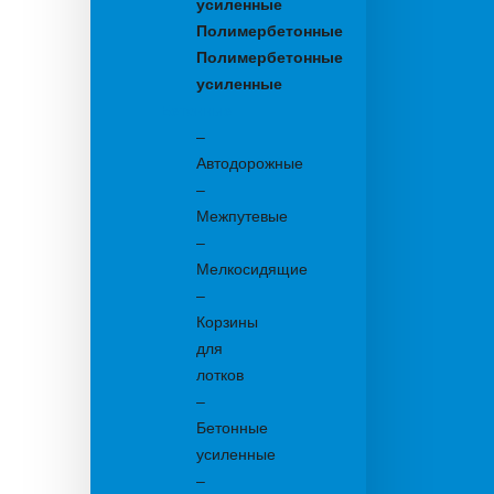
усиленные
Полимербетонные
Полимербетонные
усиленные
Бетонные:
–
Автодорожные
–
Межпутевые
–
Мелкосидящие
–
Корзины
для
лотков
–
Бетонные
усиленные
–