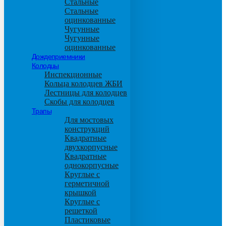
Стальные
Стальные
оцинкованные
Чугунные
Чугунные
оцинкованные
Дождеприемники
Колодцы
Инспекционные
Кольца колодцев ЖБИ
Лестницы для колодцев
Скобы для колодцев
Трапы
Для мостовых
конструкций
Квадратные
двухкорпусные
Квадратные
однокорпусные
Круглые с
герметичной
крышкой
Круглые с
решеткой
Пластиковые