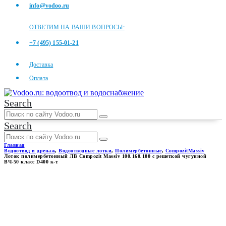
info@vodoo.ru
ОТВЕТИМ НА ВАШИ ВОПРОСЫ:
+7 (495) 155-01-21
Доставка
Оплата
Search
Search
Главная
Водоотвод и дренаж
,
Водоотводные лотки
,
Полимербетонные
,
CompozitMassiv
Лоток полимербетонный ЛВ Compozit Massiv 100.160.100 с решеткой чугунной
ВЧ-50 класс D400 к-т
ЛОТОК
ПОЛИМЕРБЕТОННЫЙ ЛВ
COMPOZIT MASSIV
100.160.100 С РЕШЕТКОЙ