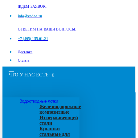
ЖДЕМ ЗАЯВОК:
info@vodoo.ru
ОТВЕТИМ НА ВАШИ ВОПРОСЫ:
+7 (495) 155-01-21
Доставка
Оплата
ЧТО У НАС ЕСТЬ:
Водоотводные лотки
Железнодорожные
композитные
Из нержавеющей
стали
Крышки
стальные для