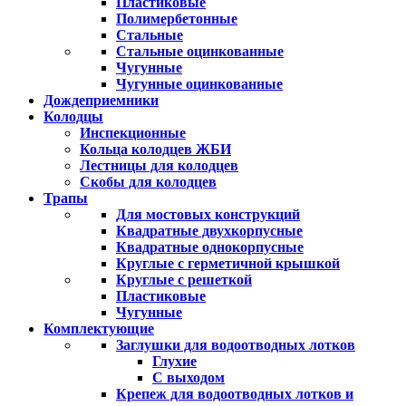
Пластиковые
Полимербетонные
Стальные
Стальные оцинкованные
Чугунные
Чугунные оцинкованные
Дождеприемники
Колодцы
Инспекционные
Кольца колодцев ЖБИ
Лестницы для колодцев
Скобы для колодцев
Трапы
Для мостовых конструкций
Квадратные двухкорпусные
Квадратные однокорпусные
Круглые с герметичной крышкой
Круглые с решеткой
Пластиковые
Чугунные
Комплектующие
Заглушки для водоотводных лотков
Глухие
С выходом
Крепеж для водоотводных лотков и