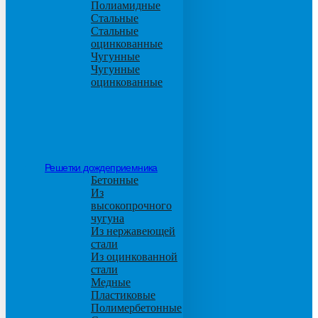
Полиамидные
Стальные
Стальные
оцинкованные
Чугунные
Чугунные
оцинкованные
Решетки дождеприемника
Бетонные
Из
высокопрочного
чугуна
Из нержавеющей
стали
Из оцинкованной
стали
Медные
Пластиковые
Полимербетонные