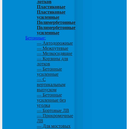
лотков
Пластиковые
Пластиковые
усиленные
Полимербетонные
Полимербетонные
усиленные
Бетонные:
— Автодорожные
— Межпутевые
— Мелкосидящие
— Корзины для
лотков
— Бетонные
усиленные
— С
вертикальным
выпуском
— Бетонные
усиленные без
уголка
— Бортовые ЛВ
— Прикромочные
ЛВ
— Для мостовых