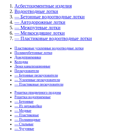
Асбестоцементные изделия
Водоотводные лотки
— Бетонные водоотводные лотки
— Автодорожные лотки
— Межпутевые лотки
— Мелкосидящие лотки
— Пластиковые водоотводные лотки
Пластиковые усиленные водоотводные лотки
Полимербетонные лотки
Дождеприемники
Колодцы
Люки канализационные
Пескоуловители
— Бетонные пескоуловители
— Усиленные пескоуловители
— Пластиковые пескоуловители
Решетки придверного поддона
Решетки водоприемные
— Бетонные
— Из нержавейки
— Медные
— Пластиковые
— Полиамидные
— Стальные
— Чугунные