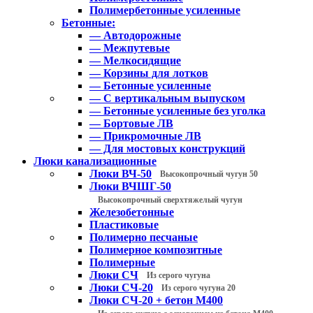
Полимербетонные усиленные
Бетонные:
— Автодорожные
— Межпутевые
— Мелкосидящие
— Корзины для лотков
— Бетонные усиленные
— С вертикальным выпуском
— Бетонные усиленные без уголка
— Бортовые ЛВ
— Прикромочные ЛВ
— Для мостовых конструкций
Люки канализационные
Люки ВЧ-50
Высокопрочный чугун 50
Люки ВЧШГ-50
Высокопрочный сверхтяжелый чугун
Железобетонные
Пластиковые
Полимерно песчаные
Полимерное композитные
Полимерные
Люки СЧ
Из серого чугуна
Люки СЧ-20
Из серого чугуна 20
Люки СЧ-20 + бетон М400