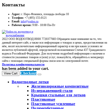
Контакты
Адрес:
г. Наро-Фоминск, площадь свободы 10
Телефон:
+7 (495) 155-0121
Email:
info@vodoo.ru
Рабочее время:
9:00 - 18:00 Пн-Пт
2022 ООО ВОДООТВОД ИНН 7720377683 Обращаем ваше внимание на то, что
данный интернет-сайт, а также вся информация о товарах и ценах, предоставленная на
нём, носит исключительно информационный характер и ни при каких условиях не
является публичной офертой, определяемой положениями Статьи 437 Гражданского
кодекса Российской Федерации. Для получения подробной информации о наличии и
стоимости указанных товаров и (или) услуг, пожалуйста, обращайтесь к менеджеру
сайта с помощью специальной формы связи или по электронной почте.
Политика конфиденциальности
has been added to your cart.
Checkout
View Cart
Водоотводные лотки
Железнодорожные композитные
Из нержавеющей стали
Крышки стальные для лотков
Пластиковые
Пластиковые усиленные
Полимербетонные