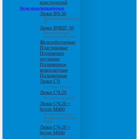
конструкций
Люки канализационные
Люки ВЧ-50
Высокопрочный чугун
50
Люки ВЧШГ-50
Высокопрочный
сверхтяжелый чугун
Железобетонные
Пластиковые
Полимерно
песчаные
Полимерное
композитные
Полимерные
Люки СЧ
Из серого чугуна
Люки СЧ-20
Из серого чугуна 20
Люки СЧ-20 +
бетон М400
Из серого чугуна с
основанием из бетона
М400
Люки СЧ-20 +
бетон М600
Из серого чугуна с