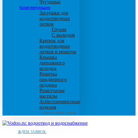
Чугунные
Комплектующие
Заглушки для
водоотводных
лотков
Глухие
С выходом
Крепеж для
водоотводных
лотков и решеток
Крышка
дренажного
колодца
Решетка
придверного
поддона
Решетчатые
настилы
Асбестоцементные
изделия
Листы, плиты, трубы
ЖДЕМ ЗАЯВОК: