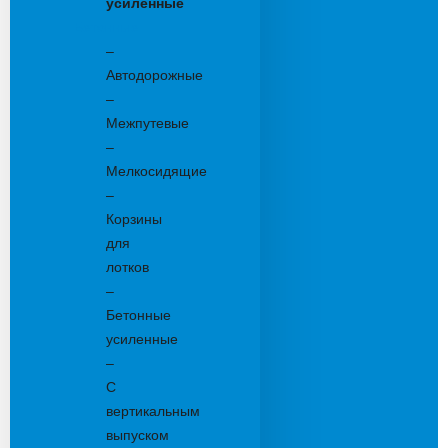
усиленные
Бетонные:
–
Автодорожные
–
Межпутевые
–
Мелкосидящие
–
Корзины
для
лотков
–
Бетонные
усиленные
–
С
вертикальным
выпуском