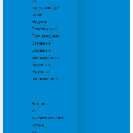
Из
нержавеющей
стали
Медные
Пластиковые
Полиамидные
Стальные
Стальные
оцинкованные
Чугунные
Чугунные
оцинкованные
Решетки
дождеприемника
Бетонные
Из
высокопрочного
чугуна
Из