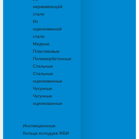
нержавеющей
стали
Из
оцинкованной
стали
Медные
Пластиковые
Полимербетонные
Стальные
Стальные
оцинкованные
Чугунные
Чугунные
оцинкованные
Дождеприемники
Колодцы
Инспекционные
Кольца колодцев ЖБИ