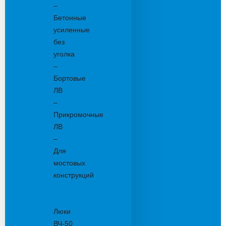
–
Бетонные
усиленные
без
уголка
–
Бортовые
ЛВ
–
Прикромочные
ЛВ
–
Для
мостовых
конструкций
Люки
канализационные
Люки
ВЧ-50