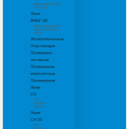
Высокопрочный
чугун 50
Люки
ВЧШГ-50
Высокопрочный
сверхтяжелый
чугун
Железобетонные
Пластиковые
Полимерно
песчаные
Полимерное
композитные
Полимерные
Люки
СЧ
Из
серого
чугуна
Люки
СЧ-20
Из
серого