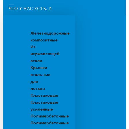
ЧТО У НАС ЕСТЬ:
Водоотводные
лотки
Железнодорожные
композитные
Из
нержавеющей
стали
Крышки
стальные
для
лотков
Пластиковые
Пластиковые
усиленные
Полимербетонные
Полимербетонные