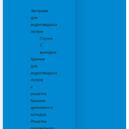
Комплектующие
Заглушки
для
водоотводных
лотков
Глухие
С
выходом
Крепеж
для
водоотводных
лотков
и
решеток
Крышка
дренажного
колодца
Решетка
придверного