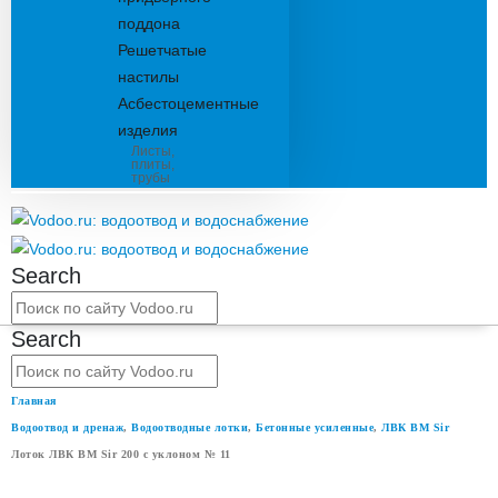
поддона
Решетчатые
настилы
Асбестоцементные
изделия
Листы,
плиты,
трубы
Search
Search
Главная
Водоотвод и дренаж
,
Водоотводные лотки
,
Бетонные усиленные
,
ЛВК ВМ Sir
Лоток ЛВК ВМ Sir 200 с уклоном № 11
ЛОТОК ЛВК ВМ SIR 200 С