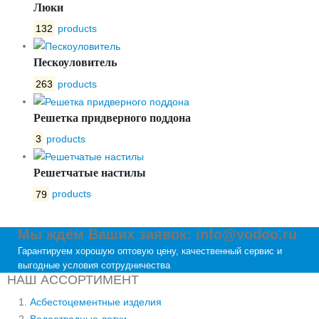
Люки
132
products
Пескоуловитель
263
products
Решетка придверного поддона
3
products
Решетчатые настилы
79
products
Мы ждём Ваших заявок: info@vodoo.ru
Гарантируем хорошую оптовую цену, качественный сервис и
выгодные условия сотрудничества
НАШ АССОРТИМЕНТ
Асбестоцементные изделия