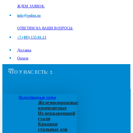
ЖДЕМ ЗАЯВОК:
info@vodoo.ru
ОТВЕТИМ НА ВАШИ ВОПРОСЫ:
+7 (495) 155-01-21
Доставка
Оплата
ЧТО У НАС ЕСТЬ:
Водоотводные лотки
Железнодорожные
композитные
Из нержавеющей
стали
Крышки
стальные для