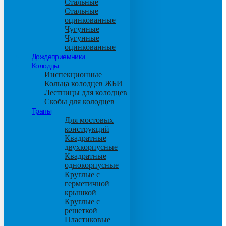
Стальные
Стальные
оцинкованные
Чугунные
Чугунные
оцинкованные
Дождеприемники
Колодцы
Инспекционные
Кольца колодцев ЖБИ
Лестницы для колодцев
Скобы для колодцев
Трапы
Для мостовых
конструкций
Квадратные
двухкорпусные
Квадратные
однокорпусные
Круглые с
герметичной
крышкой
Круглые с
решеткой
Пластиковые