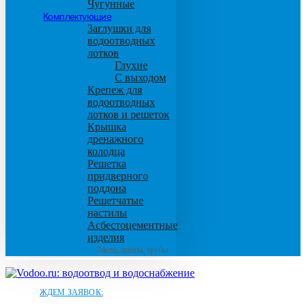
Чугунные
Комплектующие
Заглушки для
водоотводных
лотков
Глухие
С выходом
Крепеж для
водоотводных
лотков и решеток
Крышка
дренажного
колодца
Решетка
придверного
поддона
Решетчатые
настилы
Асбестоцементные
изделия
Листы, плиты, трубы
ЖДЕМ ЗАЯВОК: