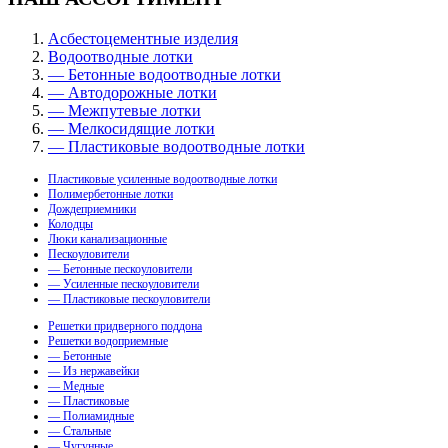
Асбестоцементные изделия
Водоотводные лотки
— Бетонные водоотводные лотки
— Автодорожные лотки
— Межпутевые лотки
— Мелкосидящие лотки
— Пластиковые водоотводные лотки
Пластиковые усиленные водоотводные лотки
Полимербетонные лотки
Дождеприемники
Колодцы
Люки канализационные
Пескоуловители
— Бетонные пескоуловители
— Усиленные пескоуловители
— Пластиковые пескоуловители
Решетки придверного поддона
Решетки водоприемные
— Бетонные
— Из нержавейки
— Медные
— Пластиковые
— Полиамидные
— Стальные
— Чугунные