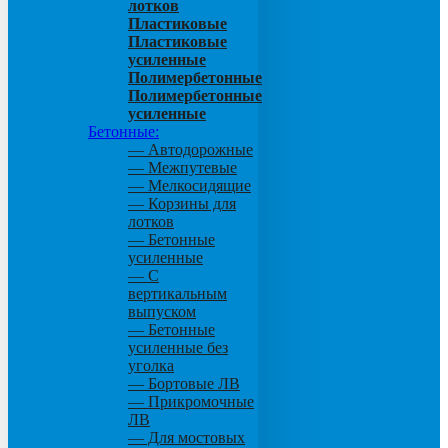
лотков
Пластиковые
Пластиковые
усиленные
Полимербетонные
Полимербетонные
усиленные
Бетонные:
— Автодорожные
— Межпутевые
— Мелкосидящие
— Корзины для
лотков
— Бетонные
усиленные
— С
вертикальным
выпуском
— Бетонные
усиленные без
уголка
— Бортовые ЛВ
— Прикромочные
ЛВ
— Для мостовых