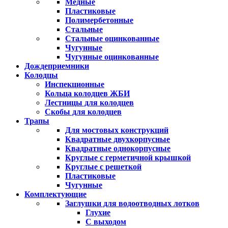
Медные
Пластиковые
Полимербетонные
Стальные
Стальные оцинкованные
Чугунные
Чугунные оцинкованные
Дождеприемники
Колодцы
Инспекционные
Кольца колодцев ЖБИ
Лестницы для колодцев
Скобы для колодцев
Трапы
Для мостовых конструкций
Квадратные двухкорпусные
Квадратные однокорпусные
Круглые с герметичной крышкой
Круглые с решеткой
Пластиковые
Чугунные
Комплектующие
Заглушки для водоотводных лотков
Глухие
С выходом