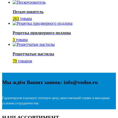
Пескоуловитель
263
товара
Решетка придверного поддона
3
товара
Решетчатые настилы
79
товаров
Мы ждём Ваших заявок: info@vodoo.ru
Гарантируем хорошую оптовую цену, качественный сервис и выгодные
условия сотрудничества
НАШ АССОРТИМЕНТ