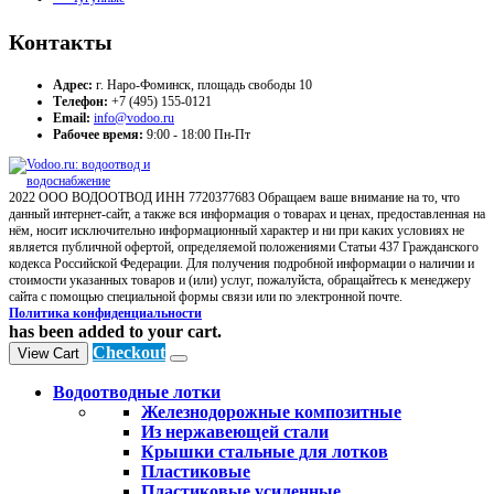
Контакты
Адрес:
г. Наро-Фоминск, площадь свободы 10
Телефон:
+7 (495) 155-0121
Email:
info@vodoo.ru
Рабочее время:
9:00 - 18:00 Пн-Пт
2022 ООО ВОДООТВОД ИНН 7720377683 Обращаем ваше внимание на то, что
данный интернет-сайт, а также вся информация о товарах и ценах, предоставленная на
нём, носит исключительно информационный характер и ни при каких условиях не
является публичной офертой, определяемой положениями Статьи 437 Гражданского
кодекса Российской Федерации. Для получения подробной информации о наличии и
стоимости указанных товаров и (или) услуг, пожалуйста, обращайтесь к менеджеру
сайта с помощью специальной формы связи или по электронной почте.
Политика конфиденциальности
has been added to your cart.
Checkout
View Cart
Водоотводные лотки
Железнодорожные композитные
Из нержавеющей стали
Крышки стальные для лотков
Пластиковые
Пластиковые усиленные