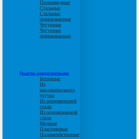
Полиамидные
Стальные
Стальные
оцинкованные
Чугунные
Чугунные
оцинкованные
Решетки дождеприемника
Бетонные
Из
высокопрочного
чугуна
Из нержавеющей
стали
Из оцинкованной
стали
Медные
Пластиковые
Полимербетонные