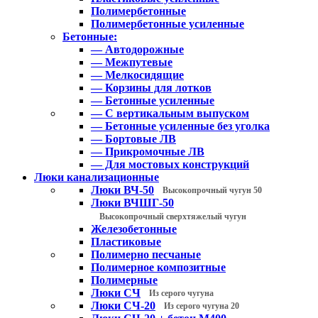
Полимербетонные
Полимербетонные усиленные
Бетонные:
— Автодорожные
— Межпутевые
— Мелкосидящие
— Корзины для лотков
— Бетонные усиленные
— С вертикальным выпуском
— Бетонные усиленные без уголка
— Бортовые ЛВ
— Прикромочные ЛВ
— Для мостовых конструкций
Люки канализационные
Люки ВЧ-50
Высокопрочный чугун 50
Люки ВЧШГ-50
Высокопрочный сверхтяжелый чугун
Железобетонные
Пластиковые
Полимерно песчаные
Полимерное композитные
Полимерные
Люки СЧ
Из серого чугуна
Люки СЧ-20
Из серого чугуна 20