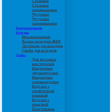
Стальные
Стальные
оцинкованные
Чугунные
Чугунные
оцинкованные
Дождеприемники
Колодцы
Инспекционные
Кольца колодцев ЖБИ
Лестницы для колодцев
Скобы для колодцев
Трапы
Для мостовых
конструкций
Квадратные
двухкорпусные
Квадратные
однокорпусные
Круглые с
герметичной
крышкой
Круглые с
решеткой
Пластиковые