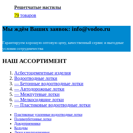
Решетчатые настилы
79
товаров
Мы ждём Ваших заявок: info@vodoo.ru
Гарантируем хорошую оптовую цену, качественный сервис и выгодные
условия сотрудничества
НАШ АССОРТИМЕНТ
Асбестоцементные изделия
Водоотводные лотки
— Бетонные водоотводные лотки
— Автодорожные лотки
— Межпутевые лотки
— Мелкосидящие лотки
— Пластиковые водоотводные лотки
Пластиковые усиленные водоотводные лотки
Полимербетонные лотки
Дождеприемники
Колодцы
Люки канализационные