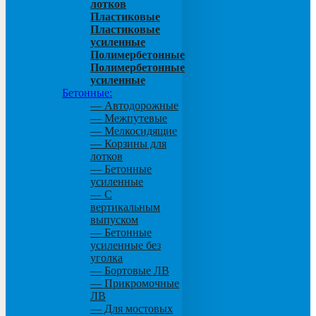
лотков
Пластиковые
Пластиковые
усиленные
Полимербетонные
Полимербетонные
усиленные
Бетонные:
— Автодорожные
— Межпутевые
— Мелкосидящие
— Корзины для
лотков
— Бетонные
усиленные
— С
вертикальным
выпуском
— Бетонные
усиленные без
уголка
— Бортовые ЛВ
— Прикромочные
ЛВ
— Для мостовых