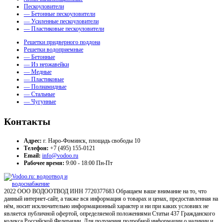
Пескоуловители
— Бетонные пескоуловители
— Усиленные пескоуловители
— Пластиковые пескоуловители
Решетки придверного поддона
Решетки водоприемные
— Бетонные
— Из нержавейки
— Медные
— Пластиковые
— Полиамидные
— Стальные
— Чугунные
Контакты
Адрес:
г. Наро-Фоминск, площадь свободы 10
Телефон:
+7 (495) 155-0121
Email:
info@vodoo.ru
Рабочее время:
9:00 - 18:00 Пн-Пт
2022 ООО ВОДООТВОД ИНН 7720377683 Обращаем ваше внимание на то, что
данный интернет-сайт, а также вся информация о товарах и ценах, предоставленная на
нём, носит исключительно информационный характер и ни при каких условиях не
является публичной офертой, определяемой положениями Статьи 437 Гражданского
кодекса Российской Федерации. Для получения подробной информации о наличии и