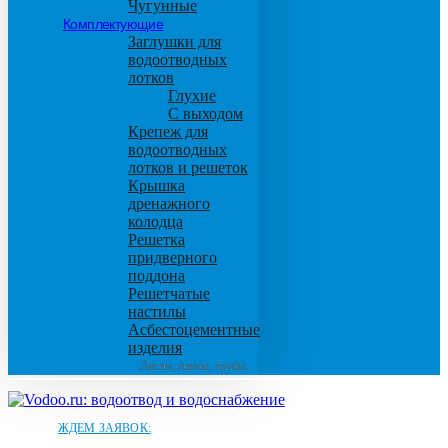
Чугунные
Комплектующие
Заглушки для
водоотводных
лотков
Глухие
С выходом
Крепеж для
водоотводных
лотков и решеток
Крышка
дренажного
колодца
Решетка
придверного
поддона
Решетчатые
настилы
Асбестоцементные
изделия
Листы, плиты, трубы
ЖДЕМ ЗАЯВОК: