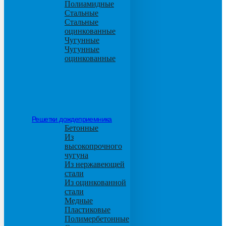
Полиамидные
Стальные
Стальные
оцинкованные
Чугунные
Чугунные
оцинкованные
Решетки дождеприемника
Бетонные
Из
высокопрочного
чугуна
Из нержавеющей
стали
Из оцинкованной
стали
Медные
Пластиковые
Полимербетонные