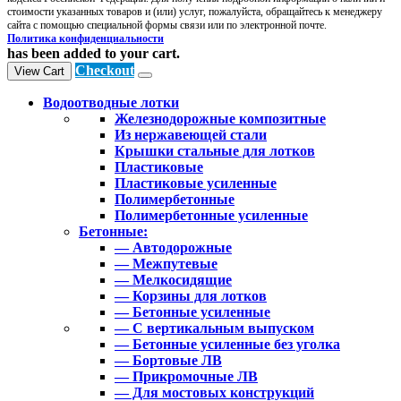
стоимости указанных товаров и (или) услуг, пожалуйста, обращайтесь к менеджеру
сайта с помощью специальной формы связи или по электронной почте.
Политика конфиденциальности
has been added to your cart.
Checkout
View Cart
Водоотводные лотки
Железнодорожные композитные
Из нержавеющей стали
Крышки стальные для лотков
Пластиковые
Пластиковые усиленные
Полимербетонные
Полимербетонные усиленные
Бетонные:
— Автодорожные
— Межпутевые
— Мелкосидящие
— Корзины для лотков
— Бетонные усиленные
— С вертикальным выпуском
— Бетонные усиленные без уголка
— Бортовые ЛВ
— Прикромочные ЛВ
— Для мостовых конструкций