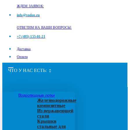
ЖДЕМ ЗАЯВОК:
info@vodoo.ru
ОТВЕТИМ НА ВАШИ ВОПРОСЫ:
+7 (495) 155-01-21
Доставка
Оплата
ЧТО У НАС ЕСТЬ:
Водоотводные лотки
Железнодорожные
композитные
Из нержавеющей
стали
Крышки
стальные для