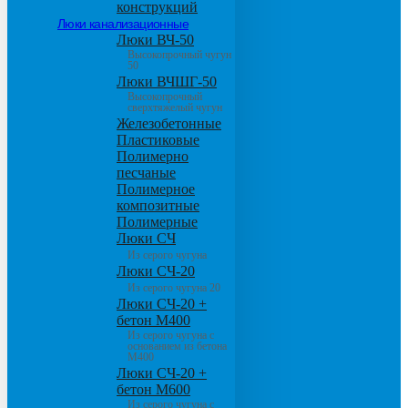
конструкций
Люки канализационные
Люки ВЧ-50
Высокопрочный чугун
50
Люки ВЧШГ-50
Высокопрочный
сверхтяжелый чугун
Железобетонные
Пластиковые
Полимерно
песчаные
Полимерное
композитные
Полимерные
Люки СЧ
Из серого чугуна
Люки СЧ-20
Из серого чугуна 20
Люки СЧ-20 +
бетон М400
Из серого чугуна с
основанием из бетона
М400
Люки СЧ-20 +
бетон М600
Из серого чугуна с