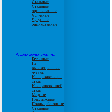
Стальные
Стальные
оцинкованные
Чугунные
Чугунные
оцинкованные
Решетки дождеприемника
Бетонные
Из
высокопрочного
чугуна
Из нержавеющей
стали
Из оцинкованной
стали
Медные
Пластиковые
Полимербетонные
Стальные