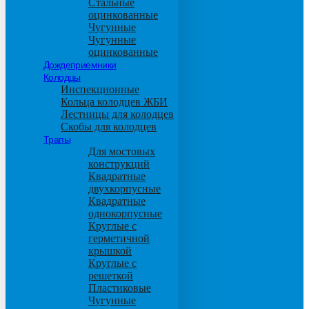
Стальные
оцинкованные
Чугунные
Чугунные
оцинкованные
Дождеприемники
Колодцы
Инспекционные
Кольца колодцев ЖБИ
Лестницы для колодцев
Скобы для колодцев
Трапы
Для мостовых
конструкций
Квадратные
двухкорпусные
Квадратные
однокорпусные
Круглые с
герметичной
крышкой
Круглые с
решеткой
Пластиковые
Чугунные