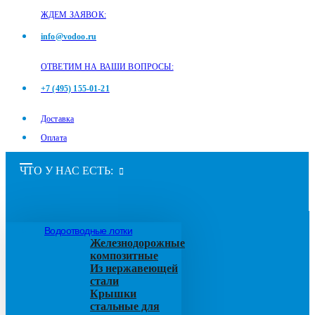
ЖДЕМ ЗАЯВОК:
info@vodoo.ru
ОТВЕТИМ НА ВАШИ ВОПРОСЫ:
+7 (495) 155-01-21
Доставка
Оплата
ЧТО У НАС ЕСТЬ:
Водоотводные лотки
Железнодорожные
композитные
Из нержавеющей
стали
Крышки
стальные для