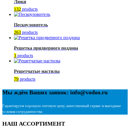
Люки
132
products
Пескоуловитель
263
products
Решетка придверного поддона
3
products
Решетчатые настилы
79
products
Мы ждём Ваших заявок: info@vodoo.ru
Гарантируем хорошую оптовую цену, качественный сервис и выгодные
условия сотрудничества
НАШ АССОРТИМЕНТ