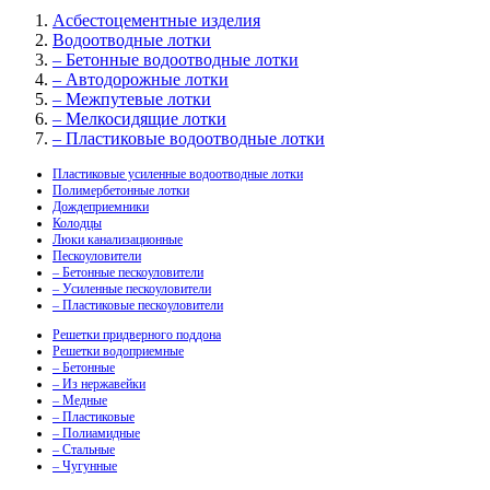
Асбестоцементные изделия
Водоотводные лотки
– Бетонные водоотводные лотки
– Автодорожные лотки
– Межпутевые лотки
– Мелкосидящие лотки
– Пластиковые водоотводные лотки
Пластиковые усиленные водоотводные лотки
Полимербетонные лотки
Дождеприемники
Колодцы
Люки канализационные
Пескоуловители
– Бетонные пескоуловители
– Усиленные пескоуловители
– Пластиковые пескоуловители
Решетки придверного поддона
Решетки водоприемные
– Бетонные
– Из нержавейки
– Медные
– Пластиковые
– Полиамидные
– Стальные
– Чугунные