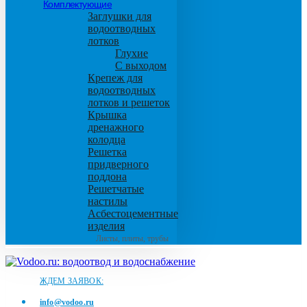
Комплектующие
Заглушки для
водоотводных
лотков
Глухие
С выходом
Крепеж для
водоотводных
лотков и решеток
Крышка
дренажного
колодца
Решетка
придверного
поддона
Решетчатые
настилы
Асбестоцементные
изделия
Листы, плиты, трубы
ЖДЕМ ЗАЯВОК:
info@vodoo.ru