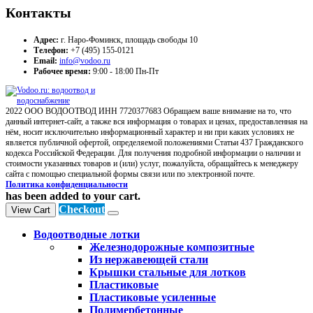
Контакты
Адрес:
г. Наро-Фоминск, площадь свободы 10
Телефон:
+7 (495) 155-0121
Email:
info@vodoo.ru
Рабочее время:
9:00 - 18:00 Пн-Пт
2022 ООО ВОДООТВОД ИНН 7720377683 Обращаем ваше внимание на то, что
данный интернет-сайт, а также вся информация о товарах и ценах, предоставленная на
нём, носит исключительно информационный характер и ни при каких условиях не
является публичной офертой, определяемой положениями Статьи 437 Гражданского
кодекса Российской Федерации. Для получения подробной информации о наличии и
стоимости указанных товаров и (или) услуг, пожалуйста, обращайтесь к менеджеру
сайта с помощью специальной формы связи или по электронной почте.
Политика конфиденциальности
has been added to your cart.
Checkout
View Cart
Водоотводные лотки
Железнодорожные композитные
Из нержавеющей стали
Крышки стальные для лотков
Пластиковые
Пластиковые усиленные
Полимербетонные