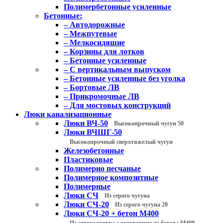
Полимербетонные усиленные
Бетонные:
– Автодорожные
– Межпутевые
– Мелкосидящие
– Корзины для лотков
– Бетонные усиленные
– С вертикальным выпуском
– Бетонные усиленные без уголка
– Бортовые ЛВ
– Прикромочные ЛВ
– Для мостовых конструкций
Люки канализационные
Люки ВЧ-50
Высокопрочный чугун 50
Люки ВЧШГ-50
Высокопрочный сверхтяжелый чугун
Железобетонные
Пластиковые
Полимерно песчаные
Полимерное композитные
Полимерные
Люки СЧ
Из серого чугуна
Люки СЧ-20
Из серого чугуна 20
Люки СЧ-20 + бетон М400
Из серого чугуна с основанием из бетона М400