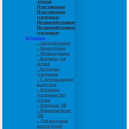
лотков
Пластиковые
Пластиковые
усиленные
Полимербетонные
Полимербетонные
усиленные
Бетонные:
– Автодорожные
– Межпутевые
– Мелкосидящие
– Корзины для
лотков
– Бетонные
усиленные
– С вертикальным
выпуском
– Бетонные
усиленные без
уголка
– Бортовые ЛВ
– Прикромочные
ЛВ
– Для мостовых
конструкций