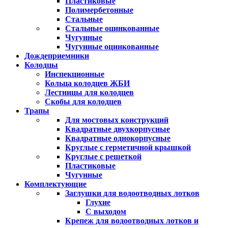
Пластиковые
Полимербетонные
Стальные
Стальные оцинкованные
Чугунные
Чугунные оцинкованные
Дождеприемники
Колодцы
Инспекционные
Кольца колодцев ЖБИ
Лестницы для колодцев
Скобы для колодцев
Трапы
Для мостовых конструкций
Квадратные двухкорпусные
Квадратные однокорпусные
Круглые с герметичной крышкой
Круглые с решеткой
Пластиковые
Чугунные
Комплектующие
Заглушки для водоотводных лотков
Глухие
С выходом
Крепеж для водоотводных лотков и