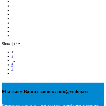
Show:
1
2
…
6
7
Мы ждём Ваших заявок: info@vodoo.ru
Гарантируем хорошую оптовую цену, качественный сервис и выгодные