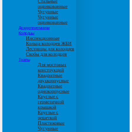
Стальные
оцинкованные
Чугунные
Чугунные
оцинкованные
Дождеприемники
Колодцы
Инспекционные
Кольца колодцев ЖБИ
Лестницы для колодцев
Скобы для колодцев
Трапы
Для мостовых
конструкций
Квадратные
двухкорпусные
Квадратные
однокорпусные
Круглые с
герметичной
крышкой
Круглые с
решеткой
Пластиковые
Чугунные