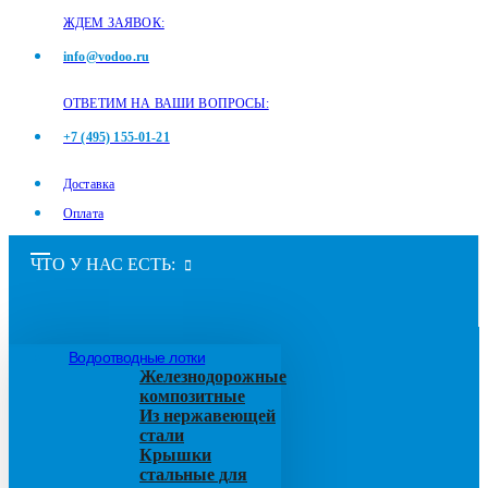
ЖДЕМ ЗАЯВОК:
info@vodoo.ru
ОТВЕТИМ НА ВАШИ ВОПРОСЫ:
+7 (495) 155-01-21
Доставка
Оплата
ЧТО У НАС ЕСТЬ:
Водоотводные лотки
Железнодорожные
композитные
Из нержавеющей
стали
Крышки
стальные для