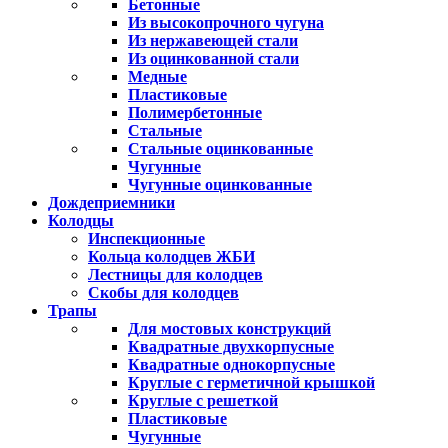
Бетонные
Из высокопрочного чугуна
Из нержавеющей стали
Из оцинкованной стали
Медные
Пластиковые
Полимербетонные
Стальные
Стальные оцинкованные
Чугунные
Чугунные оцинкованные
Дождеприемники
Колодцы
Инспекционные
Кольца колодцев ЖБИ
Лестницы для колодцев
Скобы для колодцев
Трапы
Для мостовых конструкций
Квадратные двухкорпусные
Квадратные однокорпусные
Круглые с герметичной крышкой
Круглые с решеткой
Пластиковые
Чугунные