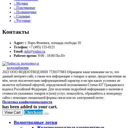
– Медные
– Пластиковые
– Полиамидные
– Стальные
– Чугунные
Контакты
Адрес:
г. Наро-Фоминск, площадь свободы 10
Телефон:
+7 (495) 155-0121
Email:
info@vodoo.ru
Рабочее время:
9:00 - 18:00 Пн-Пт
2022 ООО ВОДООТВОД ИНН 7720377683 Обращаем ваше внимание на то, что
данный интернет-сайт, а также вся информация о товарах и ценах, предоставленная на
нём, носит исключительно информационный характер и ни при каких условиях не
является публичной офертой, определяемой положениями Статьи 437 Гражданского
кодекса Российской Федерации. Для получения подробной информации о наличии и
стоимости указанных товаров и (или) услуг, пожалуйста, обращайтесь к менеджеру
сайта с помощью специальной формы связи или по электронной почте.
Политика конфиденциальности
has been added to your cart.
Checkout
View Cart
Водоотводные лотки
Железнодорожные композитные