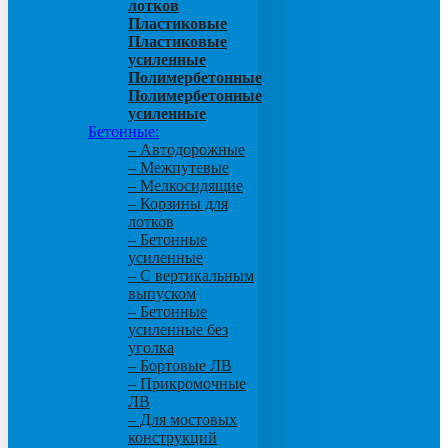
лотков
Пластиковые
Пластиковые
усиленные
Полимербетонные
Полимербетонные
усиленные
Бетонные:
– Автодорожные
– Межпутевые
– Мелкосидящие
– Корзины для
лотков
– Бетонные
усиленные
– С вертикальным
выпуском
– Бетонные
усиленные без
уголка
– Бортовые ЛВ
– Прикромочные
ЛВ
– Для мостовых
конструкций