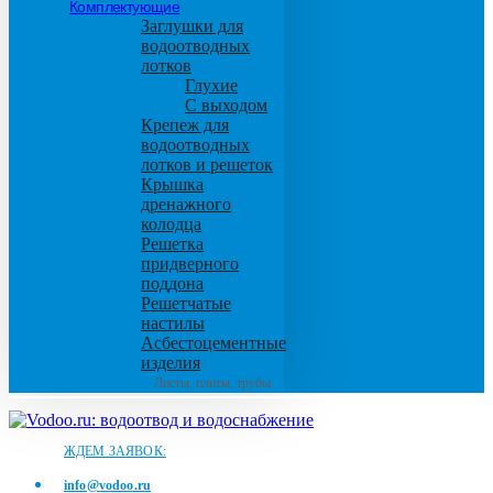
Комплектующие
Заглушки для
водоотводных
лотков
Глухие
С выходом
Крепеж для
водоотводных
лотков и решеток
Крышка
дренажного
колодца
Решетка
придверного
поддона
Решетчатые
настилы
Асбестоцементные
изделия
Листы, плиты, трубы
ЖДЕМ ЗАЯВОК:
info@vodoo.ru