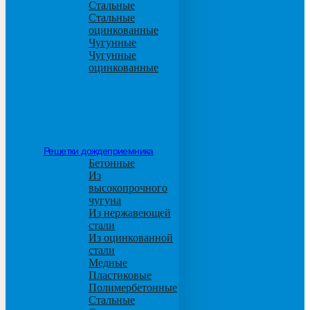
Стальные
Стальные
оцинкованные
Чугунные
Чугунные
оцинкованные
Решетки дождеприемника
Бетонные
Из
высокопрочного
чугуна
Из нержавеющей
стали
Из оцинкованной
стали
Медные
Пластиковые
Полимербетонные
Стальные