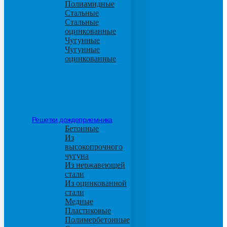
Полиамидные
Стальные
Стальные
оцинкованные
Чугунные
Чугунные
оцинкованные
Решетки дождеприемника
Бетонные
Из
высокопрочного
чугуна
Из нержавеющей
стали
Из оцинкованной
стали
Медные
Пластиковые
Полимербетонные