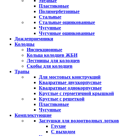
Медные
Пластиковые
Полимербетонные
Стальные
Стальные оцинкованные
Чугунные
Чугунные оцинкованные
Дождеприемники
Колодцы
Инспекционные
Кольца колодцев ЖБИ
Лестницы для колодцев
Скобы для колодцев
Трапы
Для мостовых конструкций
Квадратные двухкорпусные
Квадратные однокорпусные
Круглые с герметичной крышкой
Круглые с решеткой
Пластиковые
Чугунные
Комплектующие
Заглушки для водоотводных лотков
Глухие
С выходом