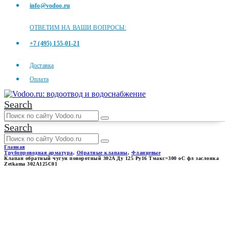
info@vodoo.ru
ОТВЕТИМ НА ВАШИ ВОПРОСЫ:
+7 (495) 155-01-21
Доставка
Оплата
Search
Search
Главная
Трубопроводная арматура
,
Обратные клапаны
,
Фланцевые
Клапан обратный чугун поворотный 302A Ду 125 Ру16 Тмакс=300 оС фл заслонка
Zetkama 302A125C01
КЛАПАН ОБРАТНЫЙ ЧУГУН
ПОВОРОТНЫЙ 302A ДУ 125
РУ16 ТМАКС=300 ОС ФЛ
ЗАСЛОНКА ZETKAMA