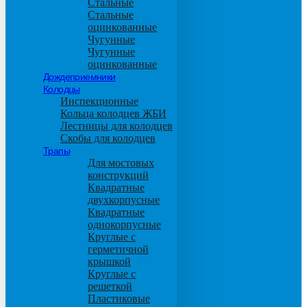
Стальные
Стальные
оцинкованные
Чугунные
Чугунные
оцинкованные
Дождеприемники
Колодцы
Инспекционные
Кольца колодцев ЖБИ
Лестницы для колодцев
Скобы для колодцев
Трапы
Для мостовых
конструкций
Квадратные
двухкорпусные
Квадратные
однокорпусные
Круглые с
герметичной
крышкой
Круглые с
решеткой
Пластиковые