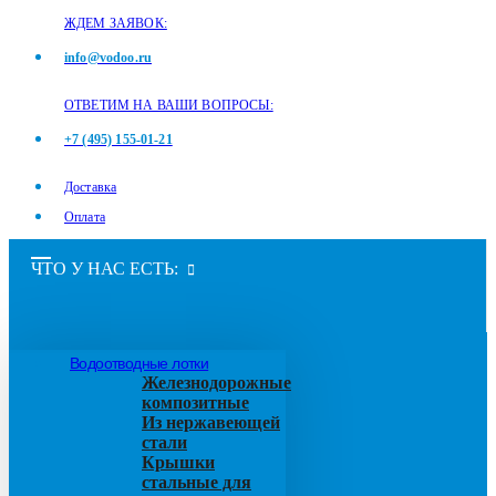
ЖДЕМ ЗАЯВОК:
info@vodoo.ru
ОТВЕТИМ НА ВАШИ ВОПРОСЫ:
+7 (495) 155-01-21
Доставка
Оплата
ЧТО У НАС ЕСТЬ:
Водоотводные лотки
Железнодорожные
композитные
Из нержавеющей
стали
Крышки
стальные для