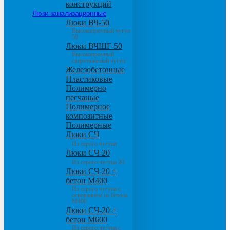
конструкций
Люки канализационные
Люки ВЧ-50
Высокопрочный чугун
50
Люки ВЧШГ-50
Высокопрочный
сверхтяжелый чугун
Железобетонные
Пластиковые
Полимерно
песчаные
Полимерное
композитные
Полимерные
Люки СЧ
Из серого чугуна
Люки СЧ-20
Из серого чугуна 20
Люки СЧ-20 +
бетон М400
Из серого чугуна с
основанием из бетона
М400
Люки СЧ-20 +
бетон М600
Из серого чугуна с