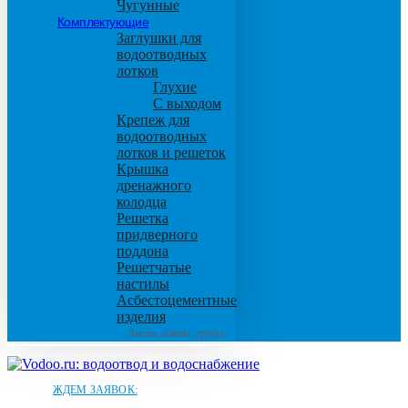
Чугунные
Комплектующие
Заглушки для
водоотводных
лотков
Глухие
С выходом
Крепеж для
водоотводных
лотков и решеток
Крышка
дренажного
колодца
Решетка
придверного
поддона
Решетчатые
настилы
Асбестоцементные
изделия
Листы, плиты, трубы
ЖДЕМ ЗАЯВОК: