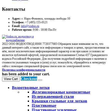
Контакты
Адрес:
г. Наро-Фоминск, площадь свободы 10
Телефон:
+7 (495) 155-0121
Email:
info@vodoo.ru
Рабочее время:
9:00 - 18:00 Пн-Пт
2022 ООО ВОДООТВОД ИНН 7720377683 Обращаем ваше внимание на то, что
данный интернет-сайт, а также вся информация о товарах и ценах, предоставленная на
нём, носит исключительно информационный характер и ни при каких условиях не
является публичной офертой, определяемой положениями Статьи 437 Гражданского
кодекса Российской Федерации. Для получения подробной информации о наличии и
стоимости указанных товаров и (или) услуг, пожалуйста, обращайтесь к менеджеру
сайта с помощью специальной формы связи или по электронной почте.
Политика конфиденциальности
has been added to your cart.
Checkout
View Cart
Водоотводные лотки
Железнодорожные композитные
Из нержавеющей стали
Крышки стальные для лотков
Пластиковые
Пластиковые усиленные