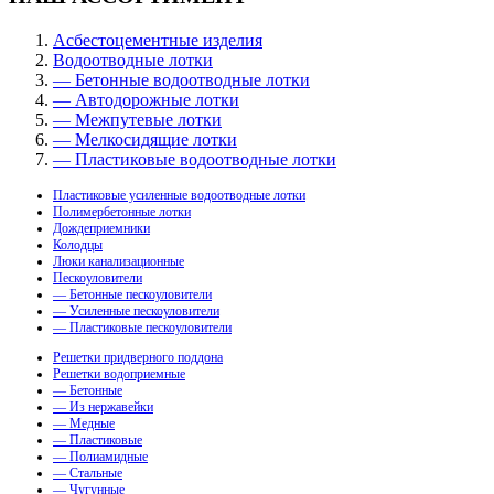
Асбестоцементные изделия
Водоотводные лотки
— Бетонные водоотводные лотки
— Автодорожные лотки
— Межпутевые лотки
— Мелкосидящие лотки
— Пластиковые водоотводные лотки
Пластиковые усиленные водоотводные лотки
Полимербетонные лотки
Дождеприемники
Колодцы
Люки канализационные
Пескоуловители
— Бетонные пескоуловители
— Усиленные пескоуловители
— Пластиковые пескоуловители
Решетки придверного поддона
Решетки водоприемные
— Бетонные
— Из нержавейки
— Медные
— Пластиковые
— Полиамидные
— Стальные
— Чугунные