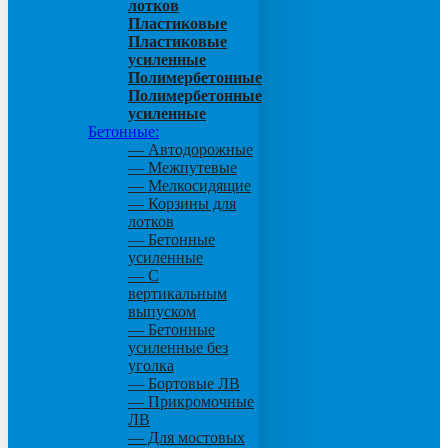
лотков
Пластиковые
Пластиковые
усиленные
Полимербетонные
Полимербетонные
усиленные
Бетонные:
— Автодорожные
— Межпутевые
— Мелкосидящие
— Корзины для
лотков
— Бетонные
усиленные
— С
вертикальным
выпуском
— Бетонные
усиленные без
уголка
— Бортовые ЛВ
— Прикромочные
ЛВ
— Для мостовых