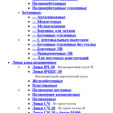
Полимербетонные
Полимербетонные усиленные
Бетонные:
— Автодорожные
— Межпутевые
— Мелкосидящие
— Корзины для лотков
— Бетонные усиленные
— С вертикальным выпуском
— Бетонные усиленные без уголка
— Бортовые ЛВ
— Прикромочные ЛВ
— Для мостовых конструкций
Люки канализационные
Люки ВЧ-50
Высокопрочный чугун 50
Люки ВЧШГ-50
Высокопрочный сверхтяжелый чугун
Железобетонные
Пластиковые
Полимерно песчаные
Полимерное композитные
Полимерные
Люки СЧ
Из серого чугуна
Люки СЧ-20
Из серого чугуна 20
Люки СЧ-20 + бетон М400