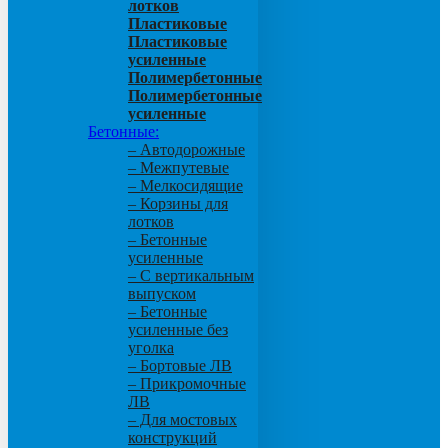
лотков
Пластиковые
Пластиковые
усиленные
Полимербетонные
Полимербетонные
усиленные
Бетонные:
– Автодорожные
– Межпутевые
– Мелкосидящие
– Корзины для
лотков
– Бетонные
усиленные
– С вертикальным
выпуском
– Бетонные
усиленные без
уголка
– Бортовые ЛВ
– Прикромочные
ЛВ
– Для мостовых
конструкций