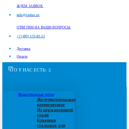
ЖДЕМ ЗАЯВОК:
info@vodoo.ru
ОТВЕТИМ НА ВАШИ ВОПРОСЫ:
+7 (495) 155-01-21
Доставка
Оплата
ЧТО У НАС ЕСТЬ:
Водоотводные лотки
Железнодорожные
композитные
Из нержавеющей
стали
Крышки
стальные для