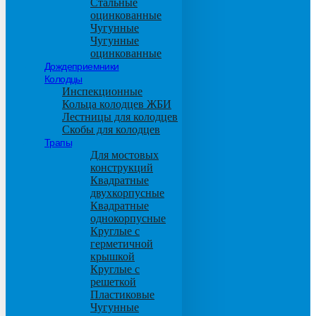
Стальные
оцинкованные
Чугунные
Чугунные
оцинкованные
Дождеприемники
Колодцы
Инспекционные
Кольца колодцев ЖБИ
Лестницы для колодцев
Скобы для колодцев
Трапы
Для мостовых
конструкций
Квадратные
двухкорпусные
Квадратные
однокорпусные
Круглые с
герметичной
крышкой
Круглые с
решеткой
Пластиковые
Чугунные