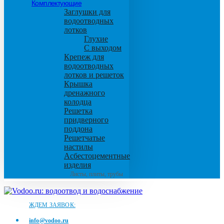
Комплектующие
Заглушки для
водоотводных
лотков
Глухие
С выходом
Крепеж для
водоотводных
лотков и решеток
Крышка
дренажного
колодца
Решетка
придверного
поддона
Решетчатые
настилы
Асбестоцементные
изделия
Листы, плиты, трубы
ЖДЕМ ЗАЯВОК:
info@vodoo.ru