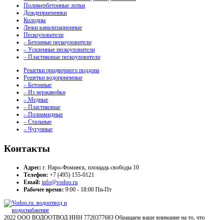
Полимербетонные лотки
Дождеприемники
Колодцы
Люки канализационные
Пескоуловители
– Бетонные пескоуловители
– Усиленные пескоуловители
– Пластиковые пескоуловители
Решетки придверного поддона
Решетки водоприемные
– Бетонные
– Из нержавейки
– Медные
– Пластиковые
– Полиамидные
– Стальные
– Чугунные
Контакты
Адрес:
г. Наро-Фоминск, площадь свободы 10
Телефон:
+7 (495) 155-0121
Email:
info@vodoo.ru
Рабочее время:
9:00 - 18:00 Пн-Пт
2022 ООО ВОДООТВОД ИНН 7720377683 Обращаем ваше внимание на то, что