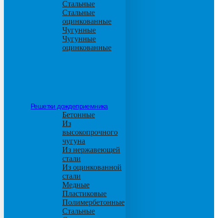
Стальные
Стальные
оцинкованные
Чугунные
Чугунные
оцинкованные
Решетки дождеприемника
Бетонные
Из
высокопрочного
чугуна
Из нержавеющей
стали
Из оцинкованной
стали
Медные
Пластиковые
Полимербетонные
Стальные